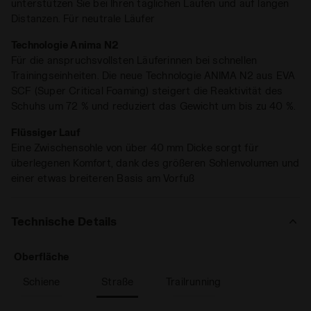
stabilem Halt und einer Gesamtenergierückgabe von 65 % –
unterstützen Sie bei Ihren täglichen Läufen und auf langen
Kilometer für Kilometer.
Distanzen. Für neutrale Läufer
Technologie Anima N2
Für die anspruchsvollsten Läuferinnen bei schnellen
Trainingseinheiten. Die neue Technologie ANIMA N2 aus EVA
SCF (Super Critical Foaming) steigert die Reaktivität des
Schuhs um 72 % und reduziert das Gewicht um bis zu 40 %.
Flüssiger Lauf
Eine Zwischensohle von über 40 mm Dicke sorgt für
überlegenen Komfort, dank des größeren Sohlenvolumen und
einer etwas breiteren Basis am Vorfuß
Technische Details
: Straße
Oberfläche
Schiene
Straße
Trailrunning