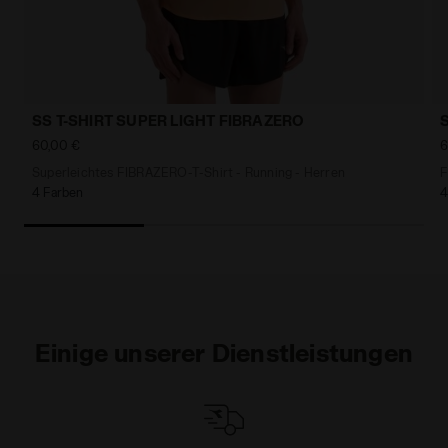
SS T-SHIRT SUPER LIGHT FIBRAZERO
60,00 €
6
Superleichtes FIBRAZERO-T-Shirt - Running - Herren
F
4 Farben
4
Einige unserer Dienstleistungen