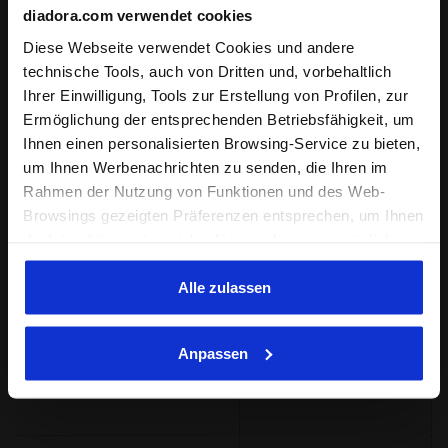
diadora.com verwendet cookies
hoch
Diese Webseite verwendet Cookies und andere
Extrem
technische Tools, auch von Dritten und, vorbehaltlich
Ihrer Einwilligung, Tools zur Erstellung von Profilen, zur
Ermöglichung der entsprechenden Betriebsfähigkeit, um
: niedrig, regulär, hoch
Reaktivität
Ihnen einen personalisierten Browsing-Service zu bieten,
niedrig
um Ihnen Werbenachrichten zu senden, die Ihren im
regulär
Rahmen der Nutzung von Funktionen und des Web-
Browsings gezeigten Präferenzen entsprechen, um Ihnen
hoch
die Interaktion mit sozialen Netzwerken zu ermöglichen
und/oder um Ihr Verhalten auf der Webseite zu
Extrem
analysieren und zu überwachen. Wenn Sie auf
Alle zulassen
"Annehmen" klicken, erteilen Sie die Einwilligung zur
: Neutral
Unterstützung
Verwendung von Cookies und anderer zur
Neutral
Anpassen
Profilerstellung, zur Analyse, auch im Zusammenhang
mit sozialen Netzwerken, dienenden Tools. Sie können
Extra
Ihre Präferenzen jederzeit ändern oder die erteilte
Einwilligung widerrufen, indem Sie auf "Personalisieren"