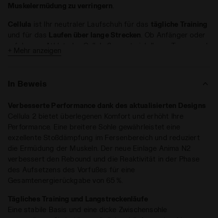
Muskelermüdung zu verringern
.
Cellula
ist Ihr neutraler Laufschuh für das
tägliche Training
und für das
Laufen über lange Strecken
. Ob Anfänger oder
erfahrener Athlet, der Cellula 2 passt sich Ihrem Tempo und
+ Mehr anzeigen
Ihren Zielen an und unterstützt Sie bei unterschiedlichen
Trainingseinheiten.
In Beweis
Die breite Sohle sorgt für höchsten Tragekomfort, während
die Einführung von Anima N2 den Rückstoß und den Vortrieb
Verbesserte Performance dank des aktualisierten Designs
beim Aufsetzen des Fußes verbessert. Und wenn Sie
Cellula 2 bietet überlegenen Komfort und erhöht Ihre
vertraut sind mit einem
niedrigen Drop
, ist Cellula genau
Performance. Eine breitere Sohle gewährleistet eine
richtig für Sie.
exzellente Stoßdämpfung im Fersenbereich und reduziert
Eigenschaften:
die Ermüdung der Muskeln. Der neue Einlage Anima N2
verbessert den Rebound und die Reaktivität in der Phase
Gewicht: 305 Gramm (Größe 9 UK)
des Aufsetzens des Vorfußes für eine
Drop: 5 mm
Gesamtenergierückgabe von 65 %.
Stack von 38 mm
Tägliches Training und Langstreckenläufe
Mit Cellula 2 profitieren Sie von verbesserter Leistung,
Eine stabile Basis und eine dicke Zwischensohle