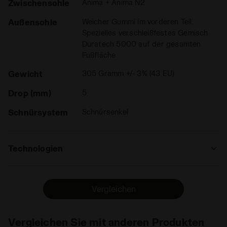
Zwischensohle
Anima + Anima N2
Außensohle
Weicher Gummi im vorderen Teil.
Spezielles verschleißfestes Gemisch
Duratech 5000 auf der gesamten
Fußfläche
Gewicht
305 Gramm +/- 3% (43 EU)
Drop (mm)
5
Schnürsystem
Schnürsenkel
Technologien
ANIMA
Die Anima-Technologie erhöht die
Vergleichen
Reaktivität der Zwischensohle um 30 % im
Vergleich zur EVA-Light-Mischung und
ermöglicht eine schnellere Reaktion des
Vergleichen Sie mit anderen Produkten
Alles lesen