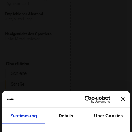
Täglicher Lauf
Empfohlener Abstand
kurz, Mittel, lang
Idealgewicht des Sportlers
Licht, Mittel, schwer
: Straße
Oberfläche
Schiene
Straße
Trailrunning
: niedrig, regulär, hoch
Dämpfung
Zustimmung
Details
Über Cookies
niedrig
regulär