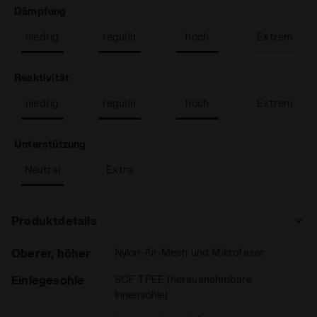
: niedrig, regulär, hoch
Dämpfung
niedrig
regulär
hoch
Extrem
: niedrig, regulär, hoch
Reaktivität
niedrig
regulär
hoch
Extrem
: Neutral
Unterstützung
Neutral
Extra
Produktdetails
Oberer, höher
Nylon-Air-Mesh und Mikrofaser
Einlegesohle
SCF TPEE (herausnehmbare
Innensohle)