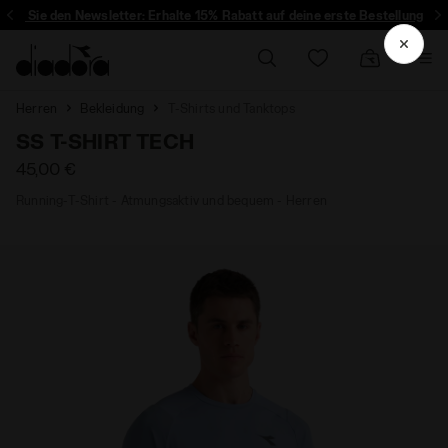
ren Sie den Newsletter: Erhalte 15% Rabatt auf deine erste Bestellung
Herren
Bekleidung
T-Shirts und Tanktops
SS T-SHIRT TECH
45,00 €
Running-T-Shirt - Atmungsaktiv und bequem - Herren