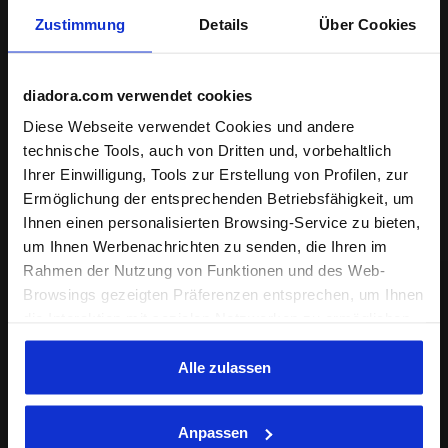
und Sie sich auf Ihren Lauf konzentrieren können
.
Zustimmung
Details
Über Cookies
Produktdetails
diadora.com verwendet cookies
Materialien
57% Polyamid (PA) - 28% Polyester (PL) -
Diese Webseite verwendet Cookies und andere
15% Elasthan (EA)
Technologien
technische Tools, auch von Dritten und, vorbehaltlich
Ihrer Einwilligung, Tools zur Erstellung von Profilen, zur
REFLECTIVE
Ermöglichung der entsprechenden Betriebsfähigkeit, um
Bereich mit Reflektor-Strukturen, die die
Vervollständigen Sie den Look
Licht der Fahrzeuge reflektieren und
Ihnen einen personalisierten Browsing-Service zu bieten,
Sichtbarkeit beim Sport in der Dunkelheit
um Ihnen Werbenachrichten zu senden, die Ihren im
oder bei schlechter Sicht garantieren.
Rahmen der Nutzung von Funktionen und des Web-
Alles lesen
Browsings gezeigten Präferenzen entsprechen, um Ihnen
die Interaktion mit sozialen Netzwerken zu ermöglichen
und/oder um Ihr Verhalten auf der Webseite zu
analysieren und zu überwachen. Wenn Sie auf
Alle zulassen
"Annehmen" klicken, erteilen Sie die Einwilligung zur
Verwendung von Cookies und anderer zur
Anpassen
Profilerstellung, zur Analyse, auch im Zusammenhang