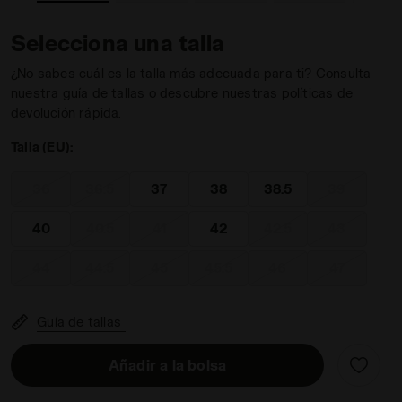
Selecciona una talla
¿No sabes cuál es la talla más adecuada para ti? Consulta
nuestra guía de tallas o descubre nuestras políticas de
devolución rápida.
IA/SABBIA DI PRATERIA - Diadora
Talla (EU):
36
36.5
37
38
38.5
39
40
40.5
41
42
42.5
43
44
44.5
45
45.5
46
47
Guía de tallas
Añadir a la bolsa