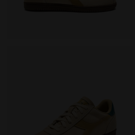
Zapatilla de piel - Para todos los géneros TOKYO GHI