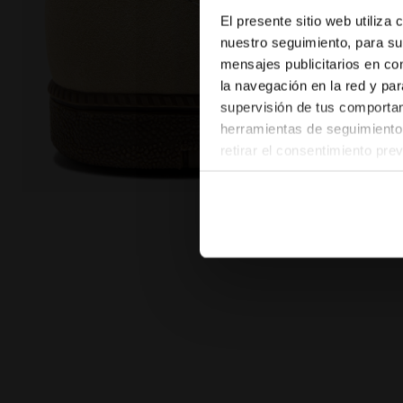
El presente sitio web utiliza
nuestro seguimiento, para su
mensajes publicitarios en co
la navegación en la red y par
supervisión de tus comportami
herramientas de seguimiento 
retirar el consentimiento pre
las páginas del sitio web). A
configuración predeterminada 
Zapatilla de piel - Para todos los géneros TOKYO GHI
pertenecen al ámbito técnico