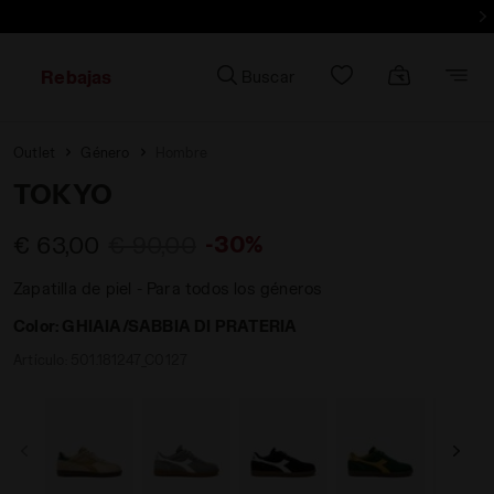
Rebajas
Buscar
Outlet
Género
Hombre
TOKYO
-30%
€ 63,00
€ 90,00
Zapatilla de piel - Para todos los géneros
Color:
GHIAIA/SABBIA DI PRATERIA
Artículo:
501.181247_C0127