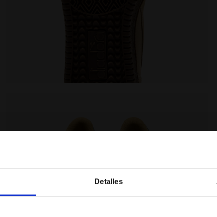
AIA/SABBIA DI PRATERIA - Diadora
Zapatilla de piel - Para todos los géneros TOKYO GHIA
Detalles
¿Estás en el país correcto?