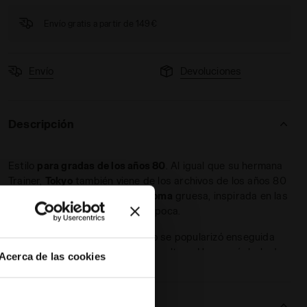
Envío gratis a partir de 149€
Envío
Devoluciones
Descripción
IA/SABBIA DI PRATERIA - Diadora
Estilo
para gradas de los años 80
. Al igual que su hermana
Trainer,
Tokyo
también viene de los archivos de los años 80
con la inconfundible
suela de goma
gruesa, inspirada en las
zapatillas de balonmano de la época.
En aquel entonces, este modelo se popularizó enseguida
entre los aficionados y la contracultura. Hoy es símbolo de
Acerca de las cookies
+ Ver más
un imparable
regreso al pasado
, con buen pie.
Tokyo está confeccionada en
ante prémium
, y disponible en
muchas combinaciones de colores.
En evidencia