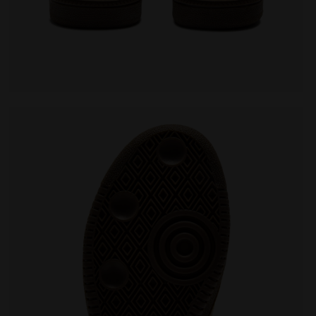
AIA/SABBIA DI PRATERIA - Diadora
Zapatilla de piel - Para todos los géneros TOKYO GHIA