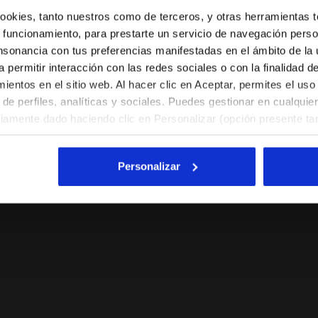
Selecciona el país al que quieres realizar el envío
 cookies, tanto nuestros como de terceros, y otras herramientas 
 funcionamiento, para prestarte un servicio de navegación perso
ES/ES
EN/US
nsonancia con tus preferencias manifestadas en el ámbito de la u
a permitir interacción con las redes sociales o con la finalidad d
entos en el sitio web. Al hacer clic en Aceptar, permites el uso
Ver todos los países
de perfiles, analíticas y sociales. Puedes gestionar en cualqui
viamente dado haciendo clic en Personalizar (opción presente tam
l hacer clic en la X arriba a la derecha, podrás continuar navegan
y, por lo tanto, sin cookies ni otras herramientas de rastreo ap
AIA/SABBIA DI PRATERIA - Diadora
Zapatilla de piel - Para todos los géneros TOKYO GHIA
Personalizar
. Puedes consultar la información ampliada sobre las cookies h