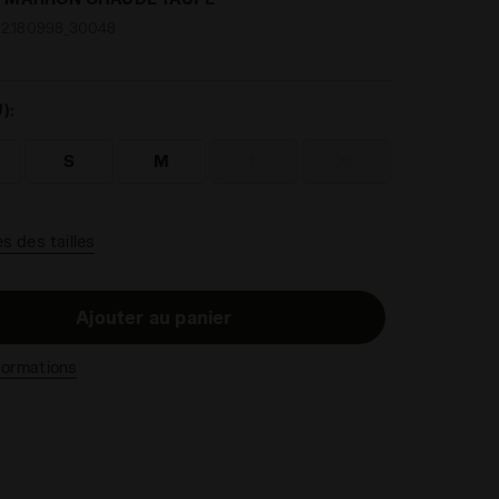
2.180998_30048
):
S
M
L
XL
s des tailles
Ajouter au panier
nformations