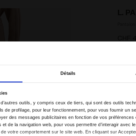
L. P
Pantalon
CHF 4
Couleur:
Article:
50
Détails
Vous êtes dans le bon pays ?
kies
Sélectionner le pays dans lequel vous souhaitez
 d’autres outils, y compris ceux de tiers, qui sont des outils tec
effectuer la livraison
s de profilage, pour leur fonctionnement, pour vous fournir un s
yer des messages publicitaires en fonction de vos préférences
FR/CH
EN/US
Taille (EU
tés et de la navigation web, pour vous permettre d’interagir avec 
vi de votre comportement sur le site web. En cliquant sur Accept
XS