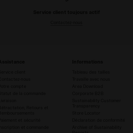
Service client toujours actif
Contactez-nous
Assistance
Informations
Service client
Tableau des tailles
Contactez-nous
Travaille avec nous
Votre compte
Area Download
Statut de la commande
Corporate B2B
Livraison
Sustainability Customer
Transparency
Rétractation, Retours et
Remboursements
Store Locator
Paiement et sécurité
Déclaration de conformité
Inscription et commande
Archive of Sustainability
Reports