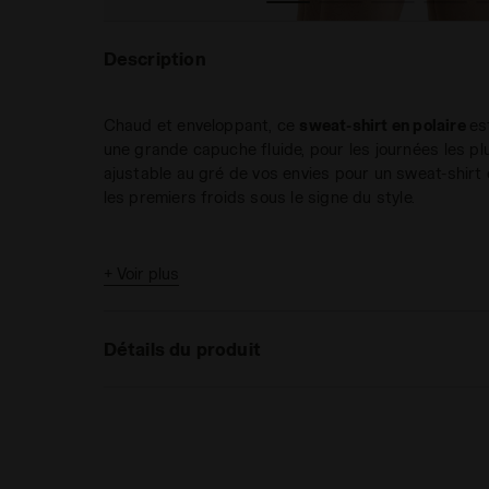
Description
Chaud et enveloppant, ce
sweat-shirt en polaire
es
une grande capuche fluide, pour les journées les plu
ajustable au gré de vos envies pour un sweat-shirt 
les premiers froids sous le signe du style.
+ Voir plus
Détails du produit
Matériaux
80 % Coton recyclé - 20 % P
gratté 350 g/m² + Fines cô