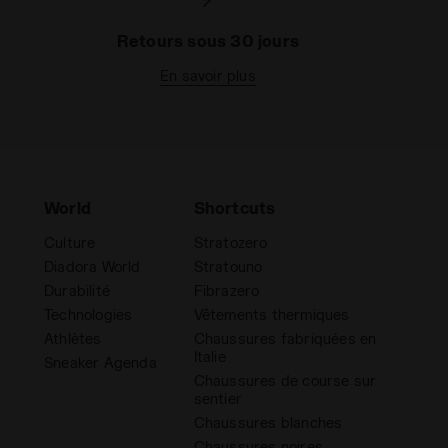
Retours sous 30 jours
En savoir plus
World
Shortcuts
Culture
Stratozero
Diadora World
Stratouno
Durabilité
Fibrazero
Technologies
Vêtements thermiques
Athlètes
Chaussures fabriquées en
Italie
Sneaker Agenda
Chaussures de course sur
sentier
Chaussures blanches
Chaussures noires