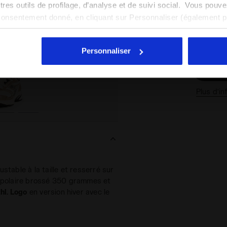
Voir tous les pays
autres outils de profilage, d’analyse et de suivi social. Vous pou
consentement donné, en cliquant sur Personnaliser (également 
r tout, vous pouvez continuer à naviguer sur le site avec les par
Guide
cookies et d’autres outils de suivi autres que techniques. Vous 
Personnaliser
quant
ici
.
Plus d’i
ustable à la taille et resserré sur
e polaire brossé 350 grammes et
hl. Logo
en version hiver avec le