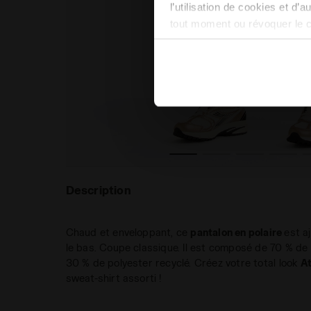
l’utilisation de cookies et d’
tout moment ou révoquer le 
site). En cliquant sur Refuse
conséquent, en l’absence de 
en matière de cookies en cli
Description
Chaud et enveloppant, ce
pantalon en polaire
est aj
le bas. Coupe classique. Il est composé de 70 % d
30 % de polyester recyclé. Créez votre total look
At
sweat-shirt assorti !