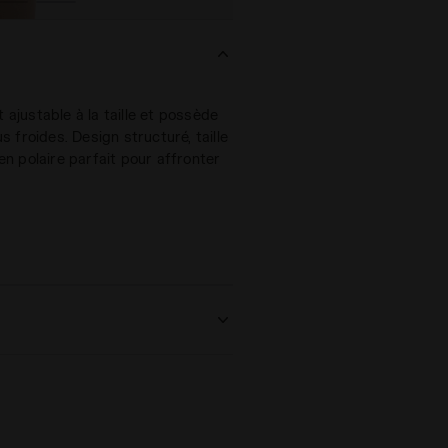
t ajustable à la taille et possède
s froides. Design structuré, taille
en polaire parfait pour affronter
olyester (Polaire recyclé
tes 2 x 1 315 g/m²)