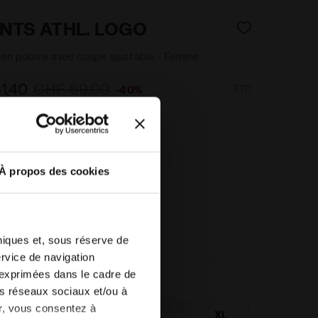
ANTS ATHL. LOGO
 en polaire avec coupe ajustable - Femme
1,40
CHF 69,00
-40%
TTC
MARRON CHAUDE TAUPE
2.181001_30048
À propos des cookies
hniques et, sous réserve de
ervice de navigation
 exprimées dans le cadre de
):
les réseaux sociaux et/ou à
er, vous consentez à
S
M
L
XL