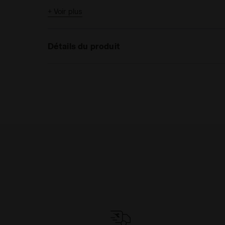
+ Voir plus
Détails du produit
Matériaux
80 % Coton recyclé - 20 % P
gratté 350 g/m² + Fines cô