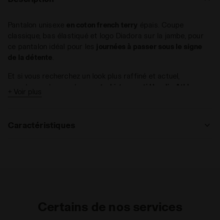
Pantalon unisexe
en coton french terry
épais. Coupe
classique, bas élastiqué et logo Diadora sur la jambe, pour
ce pantalon idéal pour les
journées à passer sous le signe
de la détente
.
Et si vous recherchez un look plus raffiné et actuel,
coordonnez-le avec le
sweat-shirt assorti Hoodie Athl.
+ Voir plus
Logo
!
Caractéristiques
Matériaux
Raccord
Certains de nos services