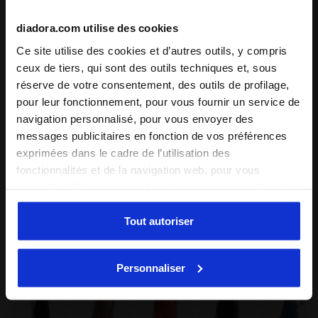
diadora.com utilise des cookies
Ce site utilise des cookies et d’autres outils, y compris
ceux de tiers, qui sont des outils techniques et, sous
réserve de votre consentement, des outils de profilage,
pour leur fonctionnement, pour vous fournir un service de
navigation personnalisé, pour vous envoyer des
messages publicitaires en fonction de vos préférences
exprimées dans le cadre de l’utilisation des
fonctionnalités et de la navigation web, pour vous
Couleur:
DIADEME BLEU
permettre d’interagir avec les réseaux sociaux et/ou à
Article:
502.180632_60072
des fins d’analyse et de suivi de votre comportement sur
le site web. En cliquant sur Accepter, vous consentez à
Tout autoriser
l’utilisation de cookies et d’autres outils de profilage,
Diadora expédiera les produits commandés par courrier
d’analyse et de suivi social. Vous pouvez gérer vos
express (DHL). La livraison s'effectue généralement sous
Personnaliser
préférences à tout moment ou révoquer le consentement
3/5 jours ouvrés.
donné, en cliquant sur Personnaliser (également présent
au bas des pages du site). En cliquant sur Refuser tout,