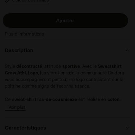
Ajouter
Plus d’informations
Description
Style
décontracté
, attitude
sportive
. Avec le
Sweatshirt
Crew Athl. Logo
, les vibrations de la communauté Diadora
vous accompagneront partout : le logo contrastant sur la
poitrine comme signe de reconnaissance.
Ce
sweat-shirt ras-de-cou unisexe
est réalisé en
coton
french terry
.
+ Voir plus
Caractéristiques