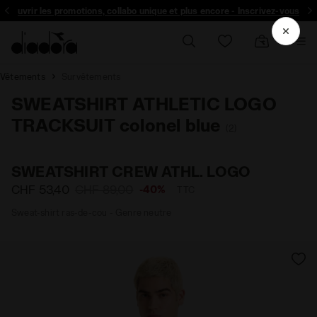
découvrir les promotions, collabo unique et plus encore - Inscrivez-vous
Vêtements
Survêtements
SWEATSHIRT ATHLETIC LOGO
TRACKSUIT colonel blue
(2)
SWEATSHIRT CREW ATHL. LOGO
CHF 53,40
CHF 89,00
-40%
TTC
Sweat-shirt ras-de-cou - Genre neutre