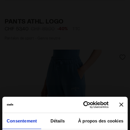
Matériaux
Raccord
PANTS ATHL. LOGO
CHF 53,40
CHF 89,00
-40%
TTC
Pantalon de sport - Genre neutre
Consentement
Détails
À propos des cookies