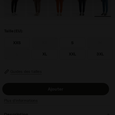
vous pouvez continuer à naviguer sur le site avec les
paramètres par défaut et, par conséquent, en l’absence
de cookies et d’autres outils de suivi autres que
techniques. Vous pouvez consulter la politique en
matière de cookies en cliquant
ici
.
Taille (EU):
XXS
XS
S
M
L
XL
XXL
3XL
Guides des tailles
Ajouter
Plus d’informations
Description