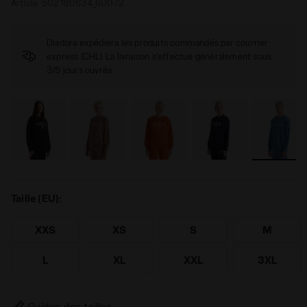
Article:
502.180634_60072
Diadora expédiera les produits commandés par courrier
express (DHL). La livraison s'effectue généralement sous
3/5 jours ouvrés.
Taille (EU):
XXS
XS
S
M
L
XL
XXL
3XL
Guides des tailles