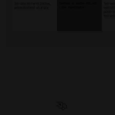
Terrains en terre battue,
Terrains en gazon naturel
Terrain
généralement en argile
(style Wimbledon)
synthét
générat
terrain