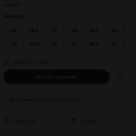
simplifié.
Taille (EU):
36
36.5
37
38
38.5
39
 Femme FINALE W CLAY WHITE/CORYDALIS BLUE - Diadora
40
40.5
41
42
42.5
43
Guides des tailles
Ajouter au panier
Livraison gratuite à partir de 139€
Expédition
Retours