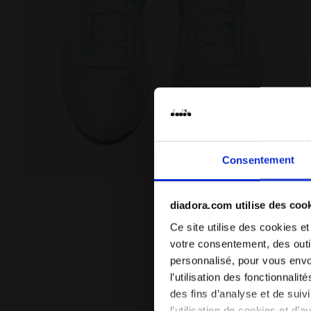
Consentement
Chaussures de tennis pour terrains en terre battue
diadora.com utilise des coo
Ce site utilise des cookies et
votre consentement, des outil
personnalisé, pour vous envo
l’utilisation des fonctionnali
des fins d’analyse et de sui
l’utilisation de cookies et d’