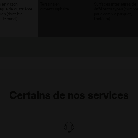
s en gazon
Terrains en
Surfaces intérieures de
ique de quatrième
ciment/asphalte
différents types (comm
ion (dont les
par exemple parquet,
s de padel)
linoléum)
Certains de nos services