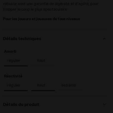
robuste sont une garantie de légèreté et d’agilité, pour
frapper le coup le plus spectaculaire
Pour les joueurs et joueuses de tous niveaux
Détails techniques
: régulier
Amorti
 Femme FINALE W CLAY WHITE/CORYDALIS BLUE - Diadora
régulier
haut
: régulier, haut
Réactivité
régulier
haut
estrémo
Détails du produit