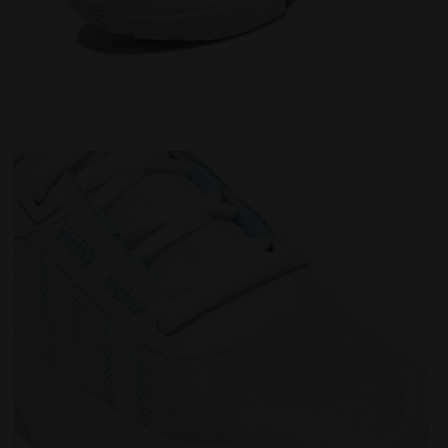
 - Femme FINALE W CLAY WHITE/CORYDALIS BLUE - Diadora
Chaussures de tennis pour terrains en terre battue -