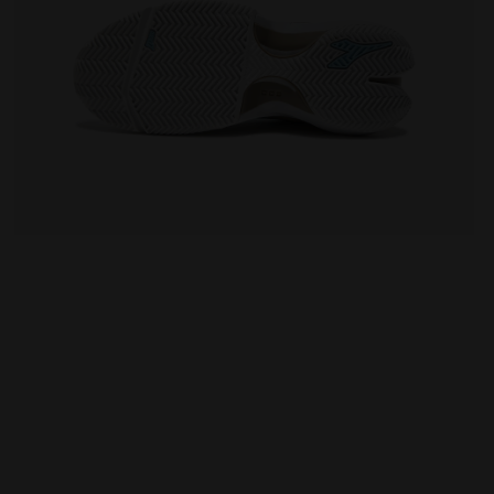
 - Femme FINALE W CLAY WHITE/CORYDALIS BLUE - Diadora
Chaussures de tennis pour terrains en terre battue -