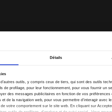
Détails
 - Femme FINALE W CLAY WHITE/CORYDALIS BLUE - Diadora
Vous êtes dans le bon pays ?
kies
Sélectionner le pays dans lequel vous souhaitez
 d’autres outils, y compris ceux de tiers, qui sont des outils tec
effectuer la livraison
s de profilage, pour leur fonctionnement, pour vous fournir un s
yer des messages publicitaires en fonction de vos préférences
FR/FR
EN/US
tés et de la navigation web, pour vous permettre d’interagir avec 
vi de votre comportement sur le site web. En cliquant sur Accept
Voir tous les pays
autres outils de profilage, d’analyse et de suivi social. Vous pou