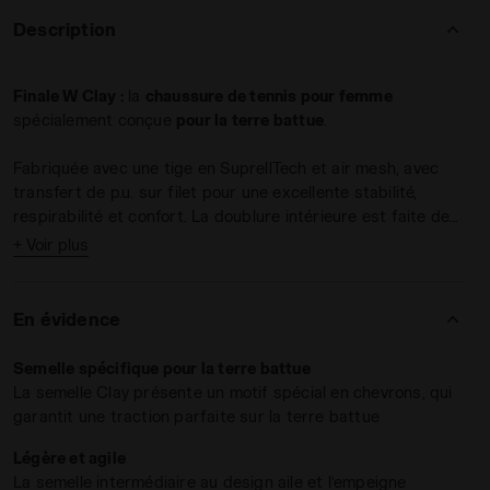
Description
Finale W Clay :
la
chaussure de tennis pour femme
spécialement conçue
pour la terre battue
.
Fabriquée avec une tige en SuprellTech et air mesh, avec
transfert de p.u. sur filet pour une excellente stabilité,
 Femme FINALE W CLAY WHITE/CORYDALIS BLUE - Diadora
respirabilité et confort. La doublure intérieure est faite de
Lycra doux et antidérapant, tandis que la semelle de
+ Voir plus
Joueuses d’élite et de club
propreté anatomique amovible est faite de tissu et de
Poids : 320 g (pointure 5 UK)
mousse EVA anti-choc.
Semelle intermédiaire en EVA léger
Drop : 9,5 mm
avec renfort médian
, pour une stabilité accrue. la semelle
En évidence
est en caoutchouc avec le
composé anti-usure spécial
Duratech 5000
.
Semelle spécifique pour la terre battue
La semelle Clay présente un motif spécial en chevrons, qui
Utilisation :
garantit une traction parfaite sur la terre battue
Légère et agile
La semelle intermédiaire au design aile et l’empeigne