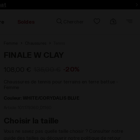
hat
re
Soldes
Chercher
Femme
Chaussures
Tennis
FINALE W CLAY
-20%
108,00 €
135,00 €
Chaussures de tennis pour terrains en terre battue -
Femme
Couleur:
WHITE/CORYDALIS BLUE
Article:
101.179360_D1160
Choisir la taille
Vous ne savez pas quelle taille choisir ? Consulter notre
guide des tailles ou découvrir notre politique de retour