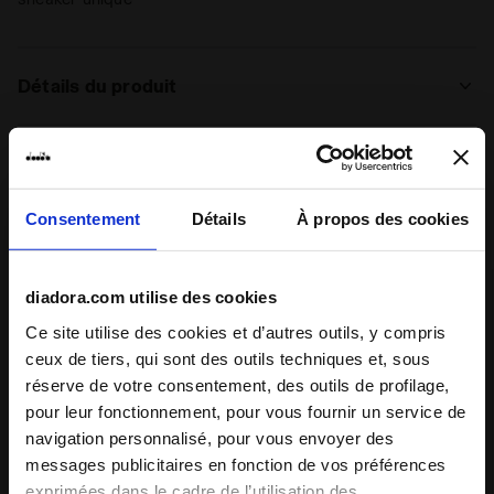
Détails du produit
Supérieur
Cuir premium pleine fleur foulonné -
Traitement ciré
Semelle
Fixé
Notes et commentaires
Consentement
Détails
À propos des cookies
intérieure
Semelle
Caoutchouc
4.5
90%
extérieure
diadora.com utilise des cookies
des clients
Ce site utilise des cookies et d’autres outils, y compris
Lacets
Polyester
recommandent ce
17 avis
ceux de tiers, qui sont des outils techniques et, sous
produit
Système de
Lacets
réserve de votre consentement, des outils de profilage,
laçage
pour leur fonctionnement, pour vous fournir un service de
navigation personnalisé, pour vous envoyer des
Chaussant
messages publicitaires en fonction de vos préférences
étroit
normal
large
exprimées dans le cadre de l’utilisation des