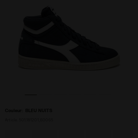
 L HIGH SUEDE WAXED BLEU NUITS - Diadora
Chaussures de sportswear - pour tous les genres GAME
Couleur:
BLEU NUITS
Article:
501.181201_60065