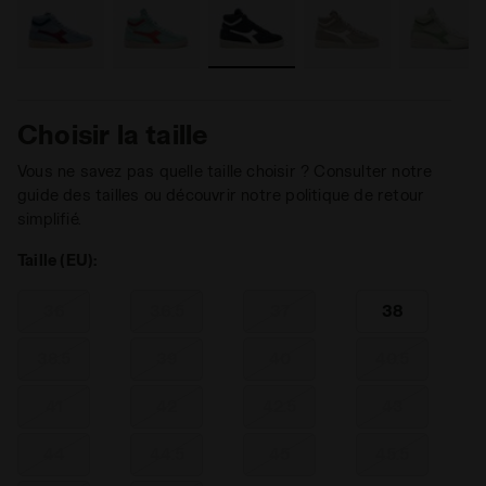
Choisir la taille
Vous ne savez pas quelle taille choisir ? Consulter notre
guide des tailles ou découvrir notre politique de retour
simplifié.
Taille (EU):
36
36.5
37
38
38.5
39
40
40.5
41
42
42.5
43
44
44.5
45
45.5