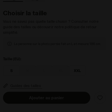
Choisir la taille
Vous ne savez pas quelle taille choisir ? Consulter notre
guide des tailles ou découvrir notre politique de retour
simplifié.
CE - Diadora
La personne sur la photo portée fait un L et mesure 186 cm.
Taille (EU):
S
M
L
XL
XXL
Guides des tailles
Ajouter au panier