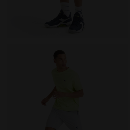
Short de tennis 9’’ - Homme SHORT 9'' CORE MICRO P