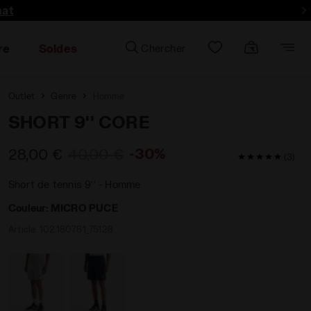
hat
re
Soldes
Chercher
Outlet
Genre
Homme
SHORT 9'' CORE
-30%
28,00 €
40,00 €
5 / 5 Note de
(3)
Short de tennis 9’’ - Homme
Couleur:
MICRO PUCE
Article:
102.180781_75128