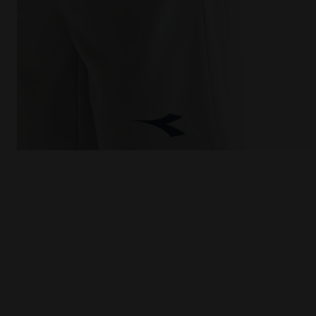
Short de tennis 9’’ - Homme SHORT 9'' CORE MICRO P