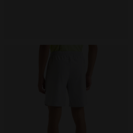
UCE - Diadora
Short de tennis 9’’ - Homme SHORT 9'' CORE MICRO PU