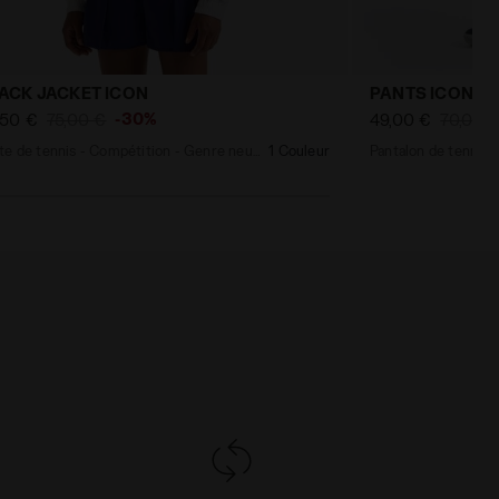
ACK JACKET ICON
PANTS ICON
-30%
,50 €
75,00 €
49,00 €
70,00 
Veste de tennis - Compétition - Genre neutre
1 Couleur
Pantalon de tennis