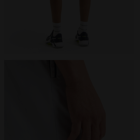
UCE - Diadora
Short de tennis 9’’ - Homme SHORT 9'' CORE MICRO PU