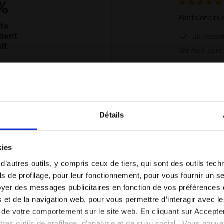
%
Pantaloncini 
nts
dent
Je recom
it
Verified pur
large
Ottimo acquis
Détails
traspiranti e 
comfort e lib
Vous êtes dans le bon pays ?
ottima e le t
kies
excellent
Promossi a pi
Sélectionner le pays dans lequel vous souhaitez
 d’autres outils, y compris ceux de tiers, qui sont des outils tec
effectuer la livraison
Je recom
s de profilage, pour leur fonctionnement, pour vous fournir un s
Verified pur
yer des messages publicitaires en fonction de vos préférences
excellent
FR/FR
EN/US
tés et de la navigation web, pour vous permettre d’interagir avec 
vi de votre comportement sur le site web. En cliquant sur Accept
Voir tous les pays
autres outils de profilage, d’analyse et de suivi social. Vous pou