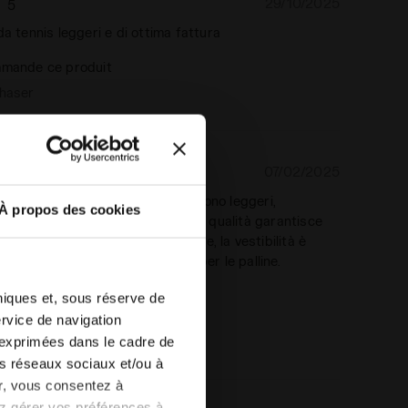
29/10/2025
5
da tennis leggeri e di ottima fattura
mande ce produit
chaser
07/02/2025
5
to per mio figlio! I pantaloncini sono leggeri,
À propos des cookies
perfetti per il tennis. Il tessuto di qualità garantisce
ertà di movimento in campo. Inoltre, la vestibilità è
asche sono abbastanza capienti per le palline.
eni voti!
hniques et, sous réserve de
mande ce produit
ervice de navigation
chaser
 exprimées dans le cadre de
les réseaux sociaux et/ou à
er, vous consentez à
vez gérer vos préférences à