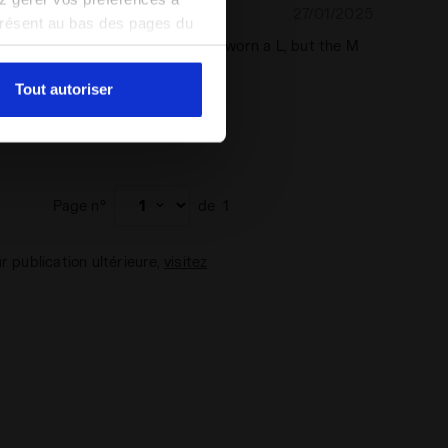
27/01/2025
5
présent au bas des pages du
I'm 6'1" and probably could have worn a L, but the M
amètres par défaut et, par
 fitting and stretches enough.
pouvez consulter la politique
Tout autoriser
mande ce produit
chaser
Page n°
de
1
ur publication ultérieure,
visitez