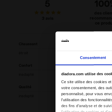
5
100
des clie
recomman
3 avis
ce produ
Chaussant
étroit
normal
Consentement
Confort
diadora.com utilise des coo
inadapté
Ce site utilise des cookies et
Qualité
votre consentement, des outil
personnalisé, pour vous envo
inadapté
l’utilisation des fonctionnali
des fins d’analyse et de sui
l’utilisation de cookies et d’