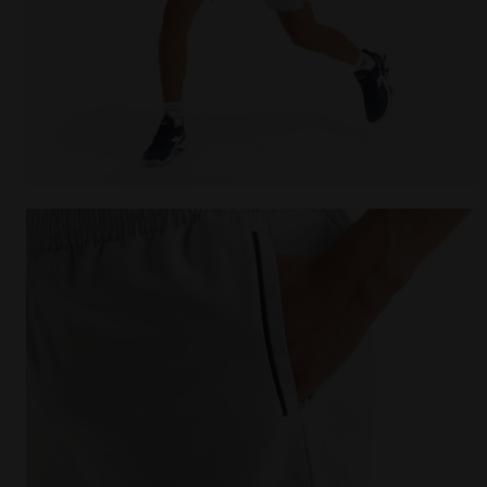
Short de tennis 9’’ - Homme SHORT 9'' CORE MICRO P