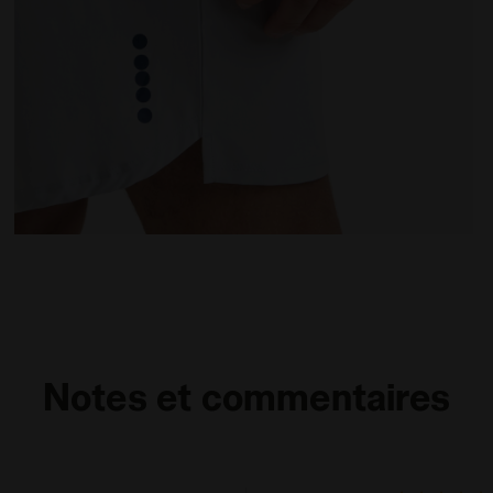
UCE - Diadora
Short de tennis 9’’ - Homme SHORT 9'' CORE MICRO PU
Notes et commentaires