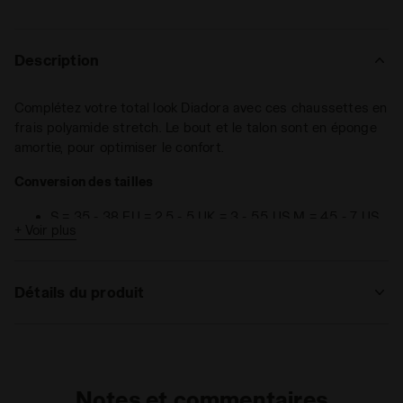
Description
Complétez votre total look Diadora avec ces chaussettes en
frais polyamide stretch. Le bout et le talon sont en éponge
amortie, pour optimiser le confort.
Conversion des tailles
S = 35 - 38 EU = 2,5 - 5 UK = 3 - 5,5 US M = 4,5 - 7 US
+ Voir plus
W
M = 39 - 42 EU = 6 - 8 UK = 6,5 - 8,5 US M = 7,5 - 10
US W
Détails du produit
L = 43 - 46 EU = 9 - 11,5 UK = 9,5 - 12 US M = 11 - 13,5
US W
Matériaux
92% polyamide - 6% polypropylène - 2%
élasthanne
Notes et commentaires