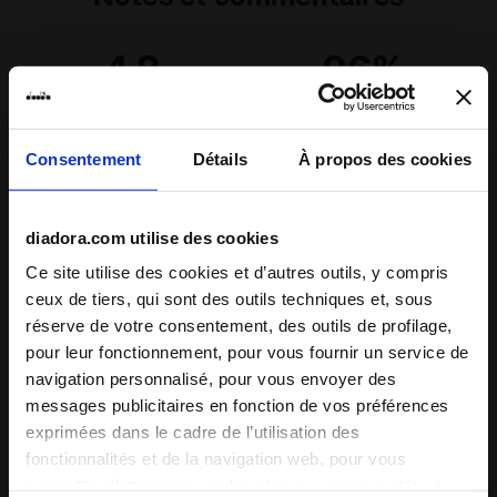
4.8
96%
des clients
recommandent ce
12 avis
produit
Consentement
Détails
À propos des cookies
Chaussant
diadora.com utilise des cookies
inadapté
excellent
Ce site utilise des cookies et d’autres outils, y compris
ceux de tiers, qui sont des outils techniques et, sous
réserve de votre consentement, des outils de profilage,
Confort
pour leur fonctionnement, pour vous fournir un service de
inadapté
excellent
navigation personnalisé, pour vous envoyer des
messages publicitaires en fonction de vos préférences
exprimées dans le cadre de l’utilisation des
12/12/2025
5
fonctionnalités et de la navigation web, pour vous
Très confortable très belle couleur Matière agréable
permettre d’interagir avec les réseaux sociaux et/ou à