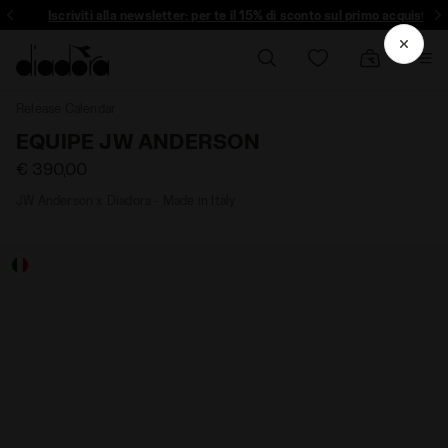
Iscriviti alla newsletter: per te il 15% di sconto sul primo acquisto
Release Calendar
EQUIPE JW ANDERSON
€ 390,00
JW Anderson x Diadora - Made in Italy