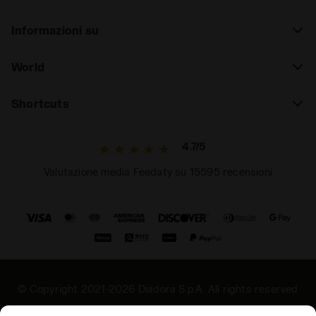
Informazioni su
World
Shortcuts
4.7/5
Valutazione media Feedaty su 15595 recensioni
© Copyright 2021-2026 Diadora S.p.A. All rights reserved