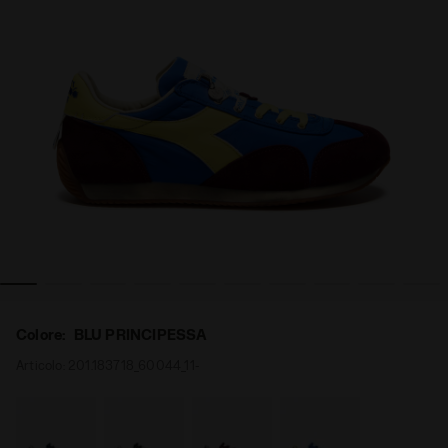
ERSON BLU PRINCIPESSA - Diadora
JW Anderson x Diadora - Made in Italy EQUIPE JW AND
Colore:
BLU PRINCIPESSA
Articolo:
201.183718_60044_11-