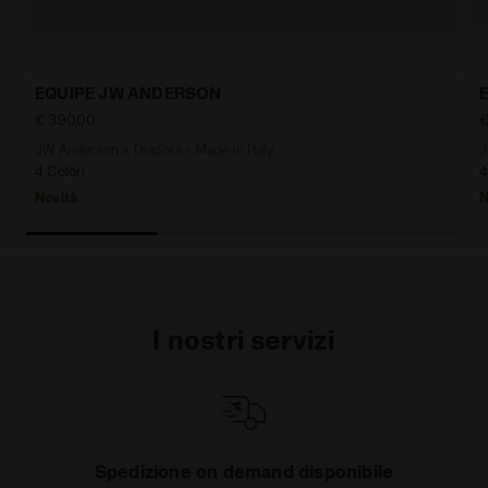
qui
.
EQUIPE JW ANDERSON
€ 390,00
€
JW Anderson x Diadora - Made in Italy
J
4 Colori
4
Novità
N
I nostri servizi
Spedizione on demand disponibile