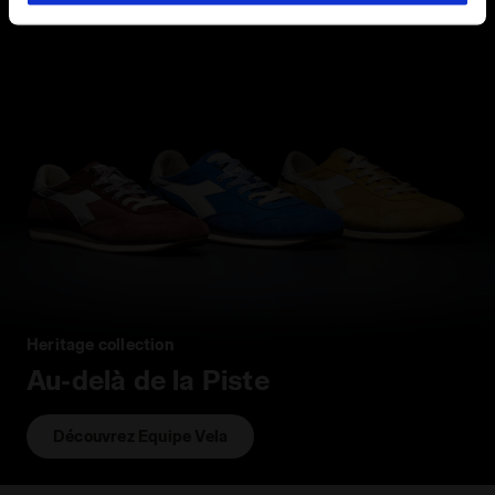
donné, en cliquant sur Personnaliser (également présent
au bas des pages du site). En cliquant sur Refuser tout,
vous pouvez continuer à naviguer sur le site avec les
paramètres par défaut et, par conséquent, en l’absence
de cookies et d’autres outils de suivi autres que
techniques. Vous pouvez consulter la politique en
matière de cookies en cliquant
ici
.
Heritage collection
Au-delà de la Piste
Découvrez Equipe Vela