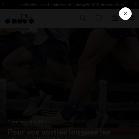
ique et plus encore - Inscrivez-vous
Les Soldes, c’est maintenant | Jusqu’à 50 % de réduction
Running collection
Pour vos sorties longues les