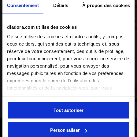
Consentement
Détails
À propos des cookies
$ 180,00
$
Sneaker Heritage - Tous genres
C
9 Couleurs
1
diadora.com utilise des cookies
Nouveautés
N
Ce site utilise des cookies et d’autres outils, y compris
ceux de tiers, qui sont des outils techniques et, sous
réserve de votre consentement, des outils de profilage,
Lifestyle classics
pour leur fonctionnement, pour vous fournir un service de
navigation personnalisé, pour vous envoyer des
messages publicitaires en fonction de vos préférences
exprimées dans le cadre de l’utilisation des
fonctionnalités et de la navigation web, pour vous
permettre d’interagir avec les réseaux sociaux et/ou à
Prestige
Trainer
B.560
B.El
des fins d’analyse et de suivi de votre comportement sur
le site web. En cliquant sur Accepter, vous consentez à
Tout autoriser
l’utilisation de cookies et d’autres outils de profilage,
d’analyse et de suivi social. Vous pouvez gérer vos
Personnaliser
préférences à tout moment ou révoquer le consentement