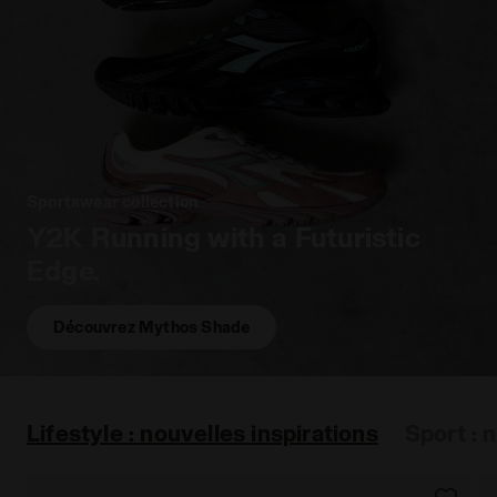
Sportswear collection
Y2K Running with a Futuristic
Edge.
Découvrez Mythos Shade
Lifestyle : nouvelles inspirations
Sport : 