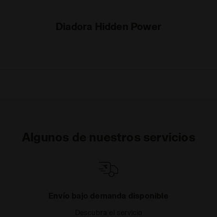
pertenecen al ámbito técnico. Puedes consultar la
información ampliada sobre las cookies haciendo clic
Diadora Hidden Power
aquí
.
Algunos de nuestros servicios
Envío bajo demanda disponible
Descubra el servicio