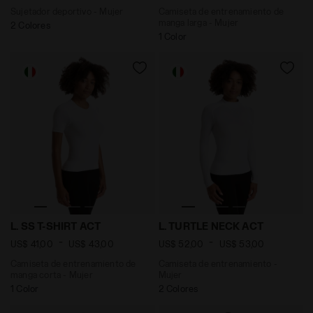
Sujetador deportivo - Mujer
Camiseta de entrenamiento de
manga larga - Mujer
2 Colores
1 Color
Camiseta de entrenamiento de manga corta - Mujer L. 
Camiseta de entrenamiento 
L. SS T-SHIRT ACT
L. TURTLE NECK ACT
-
-
US$ 41,00
US$ 43,00
US$ 52,00
US$ 53,00
Camiseta de entrenamiento de
Camiseta de entrenamiento -
manga corta - Mujer
Mujer
1 Color
2 Colores