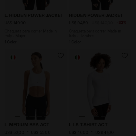
Chaqueta para correr Made in Italy - Mujer L. HIDDE
Chaqueta para correr Made
L. HIDDEN POWER JACKET
HIDDEN POWER JACKET
-33%
US$ 140,00
US$ 94,50
US$ 140,00
Chaqueta para correr Made in
Chaqueta para correr Made in
Italy - Mujer
Italy - Hombre
1 Color
1 Color
Sujetador deportivo - Mujer L. MEDIUM BRA ACT BLANC
Camiseta de entrenamiento 
L. MEDIUM BRA ACT
L. LS T-SHIRT ACT
-
-
US$ 52,00
US$ 53,00
US$ 46,00
US$ 47,00