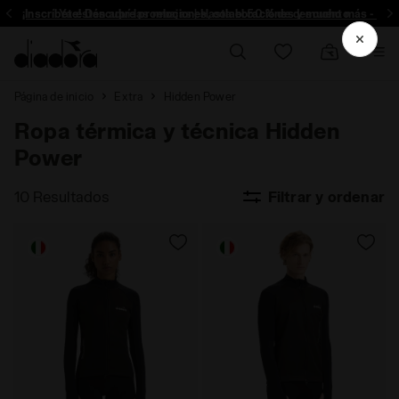
¡Inscríbete! Descubre promociones, colaboraciónes y mucho más - Insc
Ya están aquí las rebajas | Hasta el 50 % de descuento
Página de inicio
Extra
Hidden Power
Ropa térmica y técnica Hidden
Power
10 Resultados
Filtrar y ordenar