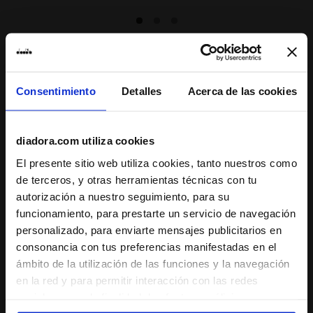
Consentimiento
Detalles
Acerca de las cookies
Suscríbete a nuestro boletín
15% de descuento* en tu primera compra!
*Los productos de running están excluidos de la
diadora.com utiliza cookies
promoción.
El presente sitio web utiliza cookies, tanto nuestros como
de terceros, y otras herramientas técnicas con tu
Introduce tu dirección de correo electrónico
autorización a nuestro seguimiento, para su
funcionamiento, para prestarte un servicio de navegación
personalizado, para enviarte mensajes publicitarios en
consonancia con tus preferencias manifestadas en el
ámbito de la utilización de las funciones y la navegación
Asistencia
en la red y para permitir interacción con las redes
sociales o con la finalidad de efectuar análisis y una