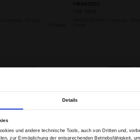
FIBRAZERO
CHF 79,00
s-Leggings - Running -
FIBRAZERO Shorts-Leggings - Runni
2 Farben
Damen
Details
Befinden Sie sich im richtigen Land?
kies
Wählen Sie das Land aus, in das der Versand erfolgen
kies und andere technische Tools, auch von Dritten und, vorbeha
soll
filen, zur Ermöglichung der entsprechenden Betriebsfähigkeit, um