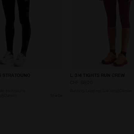
erende, technische Leggings§Running§Damen L. RUN T
Running-Leggings 3/4-lan
TS STRATOUNO
L. 3/4 TIGHTS RUN CREW
CHF 68,00
de, technische
Running-Leggings 3/4-lang§Damen
ng§Damen
1 Farbe