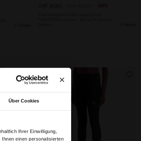
-20%
CHF 80,80
CHF 101,00
Thermoregulierende Leggings mit
FIBRAZERO-Garnen - Winter Protection -
ng -
Damen
2 Farben
2 Farben
Über Cookies
ltlich Ihrer Einwilligung,
 Ihnen einen personalisierten