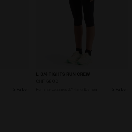
IGHTS STRATOUNO SCHWARZ - Diadora
g§Damen L. 3/4 TIGHTS RUN CREW ROT BANNER - Diador
Running-Leggings 3/4-lang§Damen L. 3
L. 3/4 TIGHTS RUN CREW
CHF 68,00
2 Farben
Running-Leggings 3/4-lang§Damen
2 Farben