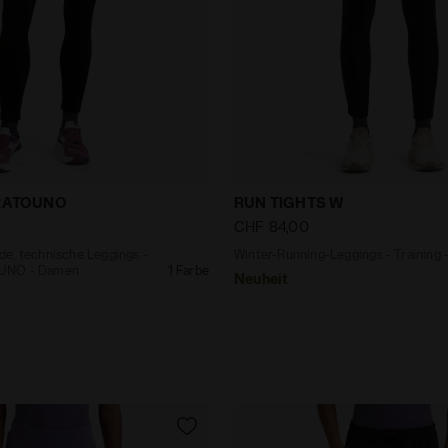
erende, technische Leggings - Running STRATOUNO - D
Winter-Running-Leggings -
TRATOUNO
RUN TIGHTS W
CHF 84,00
e, technische Leggings -
Winter-Running-Leggings - Training
UNO - Damen
1 Farbe
Neuheit