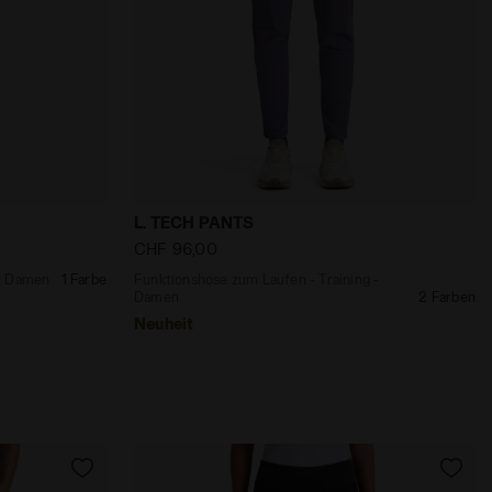
amen L. TIGHTS STRATOUNO SCHWARZ - Diadora
 Training - Damen RUN TIGHTS W SCHWARZ - Diadora
Funktionshose zum Laufen - Training -
L. TECH PANTS
CHF 96,00
 - Damen
1 Farbe
Funktionshose zum Laufen - Training -
Damen
2 Farben
Neuheit