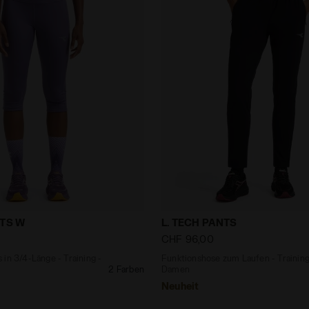
gings in 3/4-Länge - Training - Damen RUN 3/4 TIGHTS
Funktionshose zum Laufen 
HTS W
L. TECH PANTS
CHF 96,00
in 3/4-Länge - Training -
Funktionshose zum Laufen - Training
2 Farben
Damen
Neuheit