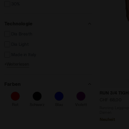
30%
Technologie
Dia Breath
Dia Light
Made in Italy
+
Weiterlesen
Reflective Zone
% Recycelt
Farben
Antimikrobiell geruchshemmend
Running-Leg
RUN 3/4 TIG
Ergonomisch
CHF 68,00
Rot
Schwarz
Blau
Violett
Fibrazero
Running-Leggings 
Damen
Kordelzug an der Taille
Neuheit
Nahtlos