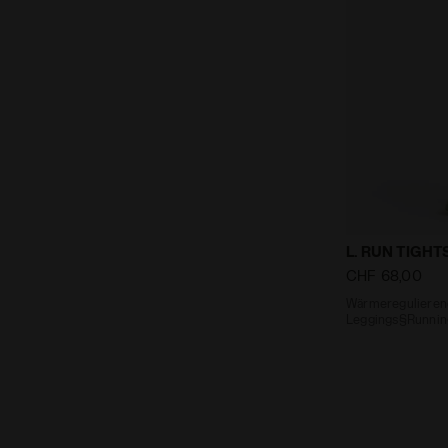
Wärmereguli
L. RUN TIGH
CHF 68,00
Wärmeregulieren
Leggings§Runni