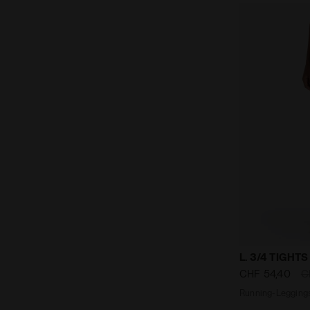
Running-Leg
L. 3/4 TIGHT
CHF 54,40
C
Running-Legging