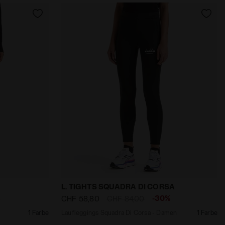
Z - Diadora
- Damen L. TIGHTS RUN CREW SCHWARZ - Diadora
Laufleggings Squadra Di Corsa - Damen
L. TIGHTS SQUADRA DI CORSA
%
-30%
CHF 58,80
CHF 84,00
1 Farbe
Laufleggings Squadra Di Corsa - Damen
1 Farbe