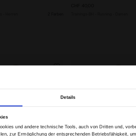
CHF 40,00
s - Herren
2 Farben
Trainings-BH - Running - Damen
Details
Befinden Sie sich im richtigen Land?
kies
Wählen Sie das Land aus, in das der Versand erfolgen
kies und andere technische Tools, auch von Dritten und, vorbeha
soll
filen, zur Ermöglichung der entsprechenden Betriebsfähigkeit, um