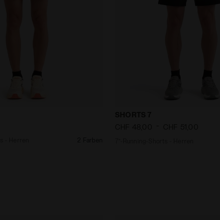
Shorts - Herren SHORTS 5 SCHWARZ - Diadora
7’’-Running-Shorts - Herr
SHORTS 7
-
CHF 48,00
CHF 51,00
s - Herren
2 Farben
7’’-Running-Shorts - Herren