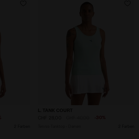
. TANK COURT SCHATTIERTE FICHTE - Diadora
Tennis-Tanktop - Damen L. TANK COURT
L. TANK COURT
%
-30%
CHF 28,00
CHF 40,00
2 Farben
Tennis-Tanktop - Damen
2 Farben