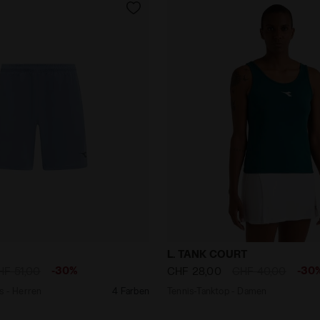
Shorts - Herren SHORTS 7 ENDLOSER HIMMEL - Diadora
Tennis-Tanktop - Damen L
L. TANK COURT
-30%
-30
HF 51,00
CHF 28,00
CHF 40,00
s - Herren
4 Farben
Tennis-Tanktop - Damen