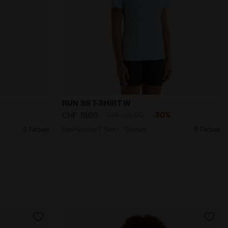
en RUN SHORTS 3'' ENDLOSER HIMMEL - Diadora
Sportliches T-Shirt - Damen RUN SS T-SH
RUN SS T-SHIRT W
%
-30%
CHF 19,60
CHF 28,00
2 Farben
Sportliches T-Shirt - Damen
8 Farben