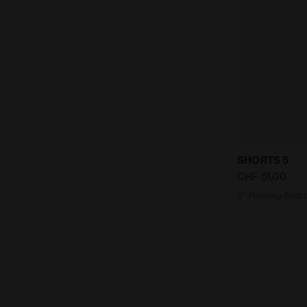
5’’-Running-
SHORTS 5
CHF 51,00
5’’-Running-Short