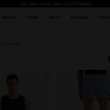
 Erste, um sich über Promotions, einzigartige Collabos 
Der Sale ist live | Bis zu 50 % Rabatt
Damen
Kinder
Sport
Heritage
Cultu
(31 Ergebnisse)