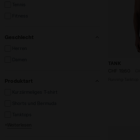
Tennis
Fitness
Geschlecht
Herren
Damen
Running-Tank
TANK
CHF 19,60
C
Produktart
Kurzärmeliges T-shirt
Shorts und Bermuda
Tanktops
+
Weiterlesen
Sport BHs