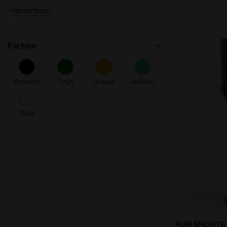
+
Weiterlesen
Dia Fit
Made in Italy
Farben
Reflektierende Details
Kordelzug an der Taille
Schwarz
Grün
Orange
Hellblau
% Recycelt
Weiß
3’’-Running-
RUN SHORTS 3