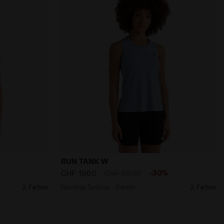
 Diadora
RUN TANK W SCHWARZ - Diadora
Running-Tanktop - Damen RUN TANK W E
RUN TANK W
-30%
CHF 19,60
CHF 28,00
2 Farben
Running-Tanktop - Damen
2 Farben