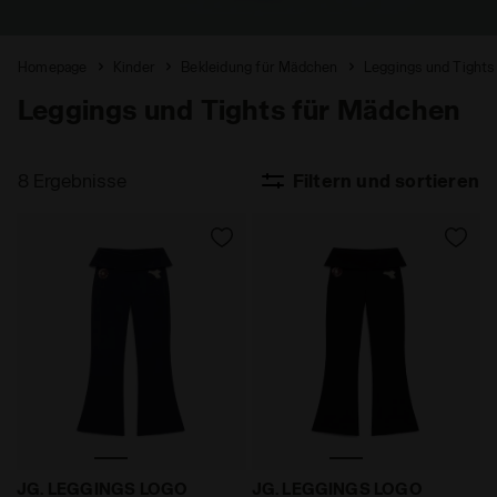
Homepage
Kinder
Bekleidung für Mädchen
Leggings und Tights
Leggings und Tights für Mädchen
8 Ergebnisse
Filtern und sortieren
Elastische Leggings - Slim Fit - Mädchen JG. LEGGI
Elastische Leggings - Slim
JG. LEGGINGS LOGO
JG. LEGGINGS LOGO