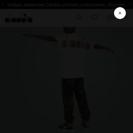
r Promotions, einzigartige Collabos und mehr zu informieren - Einloggen