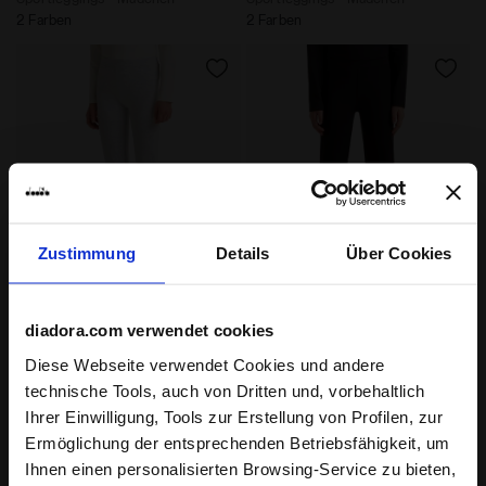
2 Farben
2 Farben
Zustimmung
Details
Über Cookies
Leggings - Mädchen JG. LEGGINGS RHINESTONE LICH
Leggings - Mädchen JG. L
JG. LEGGINGS
JG. LEGGINGS
diadora.com verwendet cookies
RHINESTONE
RHINESTONE
-20%
-20%
CHF 36,00
CHF 45,00
CHF 36,00
CHF 45,00
Diese Webseite verwendet Cookies und andere
technische Tools, auch von Dritten und, vorbehaltlich
Leggings - Mädchen
Leggings - Mädchen
2 Farben
2 Farben
Ihrer Einwilligung, Tools zur Erstellung von Profilen, zur
Ermöglichung der entsprechenden Betriebsfähigkeit, um
Ihnen einen personalisierten Browsing-Service zu bieten,