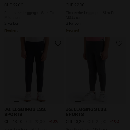
CHF 22,00
CHF 22,00
Elastische Leggings - Slim Fit -
Elastische Leggings - Slim Fit -
Mädchen
Mädchen
2 Farben
2 Farben
Neuheit
Neuheit
Sportleggings - Mädchen JG. LEGGINGS ESS. SPORTS
Sportleggings - Mädchen 
JG. LEGGINGS ESS.
JG. LEGGINGS ESS.
SPORTS
SPORTS
-40%
-40%
CHF 13,20
CHF 22,00
CHF 13,20
CHF 22,00
Sportleggings - Mädchen
Sportleggings - Mädchen