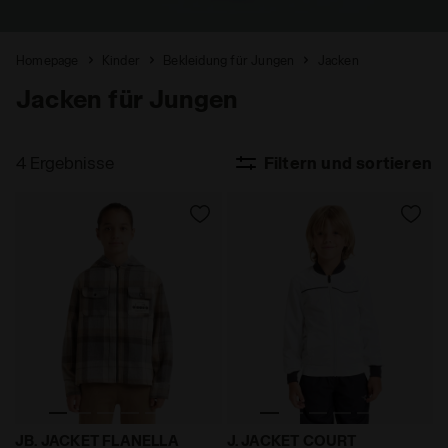
Homepage
Kinder
Bekleidung für Jungen
Jacken
Jacken für Jungen
4 Ergebnisse
Filtern und sortieren
Jacke aus Flanell - Jungen JB. JACKET FLANELLA FRI
Tennisjacke - Junior J. J
JB. JACKET FLANELLA
J. JACKET COURT