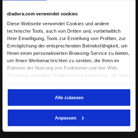
diadora.com verwendet cookies
Diese Webseite verwendet Cookies und andere
1
von 1
technische Tools, auch von Dritten und, vorbehaltlich
Ihrer Einwilligung, Tools zur Erstellung von Profilen, zur
Ermöglichung der entsprechenden Betriebsfähigkeit, um
Ihnen einen personalisierten Browsing-Service zu bieten,
um Ihnen Werbenachrichten zu senden, die Ihren im
Rahmen der Nutzung von Funktionen und des Web-
Jacken für Jungen
Browsings gezeigten Präferenzen entsprechen, um Ihnen
die Interaktion mit sozialen Netzwerken zu ermöglichen
und/oder um Ihr Verhalten auf der Webseite zu
analysieren und zu überwachen. Wenn Sie auf
Alle zulassen
"Annehmen" klicken, erteilen Sie die Einwilligung zur
Verwendung von Cookies und anderer zur
Anpassen
Profilerstellung, zur Analyse, auch im Zusammenhang
mit sozialen Netzwerken, dienenden Tools. Sie können
Ihre Präferenzen jederzeit ändern oder die erteilte