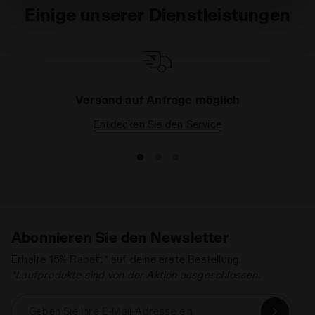
Einwilligung widerrufen, indem Sie auf "Personalisieren"
Einige unserer Dienstleistungen
klicken (diese Option ist auch in der Fußzeile der
Webseite zu finden). Wenn Sie auf das X in der oberen
rechten Ecke dieses Banners klicken, können Sie die
Webseite mit den Standardeinstellungen und somit ohne
Cookies und anderer Tracking-Tools als jene technischer
Versand auf Anfrage möglich
Art weiter besuchen. Sie können die erweiterte Cookie-
Entdecken Sie den Service
Information einsehen, indem Sie den
folgenden
Link
anklicken.
Abonnieren Sie den Newsletter
Erhalte 15% Rabatt* auf deine erste Bestellung.
*Laufprodukte sind von der Aktion ausgeschlossen.
Geben Sie Ihre E-Mail-Adresse ein