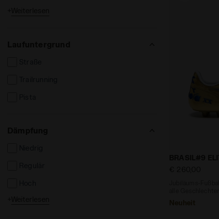
+
Weiterlesen
Langarmshirt
Shorts und Bermuda
Laufuntergrund
Lange Hosen
Straße
Leggins und Strumpfhosen
Trailrunning
Jacken
Pista
Weste
Sweatshirts
Dämpfung
Trackjacken
Niedrig
Tanktops
Jubiläums-Fu
BRASIL#9 ELI
Regulär
€ 260,00
Hüte und Mützen
Hoch
Jubiläums-Fußball
Armbänder und Schals
alle Geschlechte
+
Weiterlesen
Extrem
Neuheit
Socken