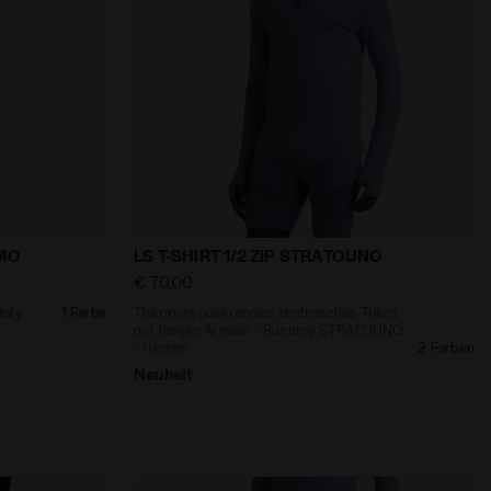
ROMO SCHWARZ - Diadora
ng Made in Italy SHORTER STRATOUNO DROMO SCHWARZ -
Thermoregulierendes, technisches Triko
MO
LS T-SHIRT 1/2 ZIP STRATOUNO
€ 70,00
taly
1 Farbe
Thermoregulierendes, technisches Trikot
mit langen Ärmeln - Running STRATOUNO
- Herren
2 Farben
Neuheit