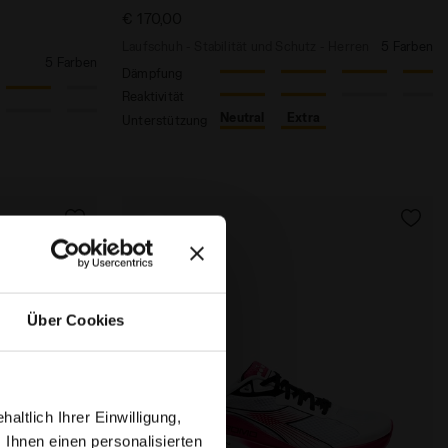
€ 170,00
Laufschuh - Stabilität und Schutz - Herren
5 Farben
5 Farben
Dämpfung
Reaktivität
Neutral
Extra
Unterstützung
Über Cookies
ltlich Ihrer Einwilligung,
 Ihnen einen personalisierten