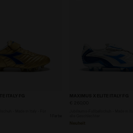
ßballschuh - Made in Italy - Für alle Geschlechter BRA
Jubiläums-Fußballschuh - 
TE ITALY FG
MAXIMUS X ELITE ITALY FG
€ 260,00
schuh - Made in Italy - Für
Jubiläums-Fußballschuh - Made in Ita
r
1 Farbe
alle Geschlechter
Neuheit