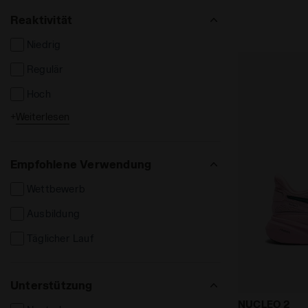
Handschuhe
Reaktivität
Taschen und Rucksäcke
Niedrig
Schienbeinschützer
Regulär
Hoch
+
Weiterlesen
Extrem
Empfohlene Verwendung
Wettbewerb
Ausbildung
Täglicher Lauf
Unterstützung
Laufschuh - 
NUCLEO 2