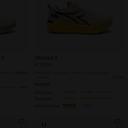
ür alle Geschlechter GARA CARBON 3 DK DENIM /SLPHR SPR
nd Schutz - Herren MYTHOS BLUSHIELD VIGORE V BCO NEV
Neutraler Laufschuh - Komfort und Stab
 V
CELLULA 2
€ 170,00
Herren
5 Farben
Neutraler Laufschuh - Komfort und Stabilität
- Herren
1 Farbe
Neuheit
Dämpfung
Reaktivität
Neutral
Extra
Unterstützung