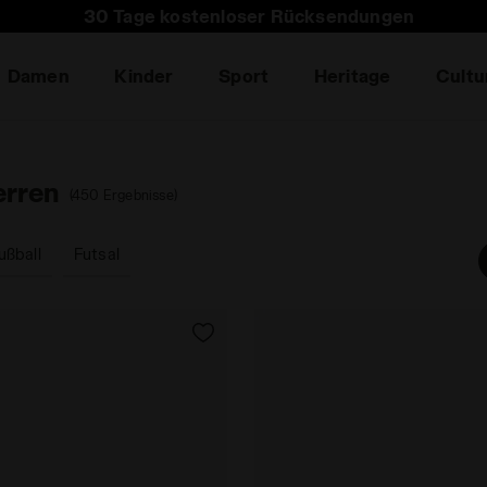
 Sie den Newsletter: Erhalte 15% Rabatt auf deine erst
Damen
Kinder
Sport
Heritage
Cultu
erren
(450 Ergebnisse)
ußball
Futsal