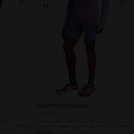
erren SHORTS STRATOUNO SCHWARZ - Diadora
ische Leggings - Running STRATOUNO - Herren TIGHTS 
Funktions-Bermudashorts für optimale 
SHORTER STRATOUNO
€ 50,00
ings -
Funktions-Bermudashorts für optimale
1 Farbe
Temperaturregulierung - Running - Herren
3 Farben
Neuheit