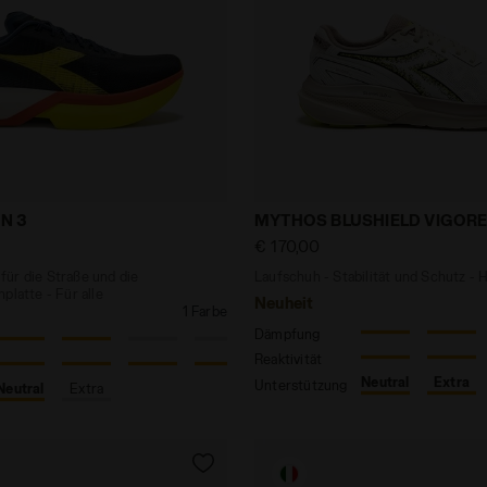
uh für die Straße und die Laufbahn - Carbonplatte - F
Laufschuh - Stabilität u
N 3
MYTHOS BLUSHIELD VIGORE
€ 170,00
ür die Straße und die
Laufschuh - Stabilität und Schutz - 
platte - Für alle
Neuheit
1 Farbe
Dämpfung
Reaktivität
Neutral
Extra
Unterstützung
Neutral
Extra