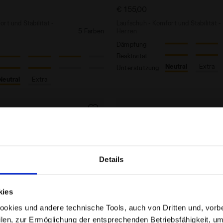
€ 155,00
rt und Stabilität -
Laufschuh - Komfort und Stabilität -
5 Farben
Herren
Dämpfung
Reaktivität
Neutral
Extra
Unterstützung
Neutral
Extra
Details
Befinden Sie sich im richtigen Land?
kies
Wählen Sie das Land aus, in das der Versand erfolgen
kies und andere technische Tools, auch von Dritten und, vorbeha
soll
filen, zur Ermöglichung der entsprechenden Betriebsfähigkeit, um