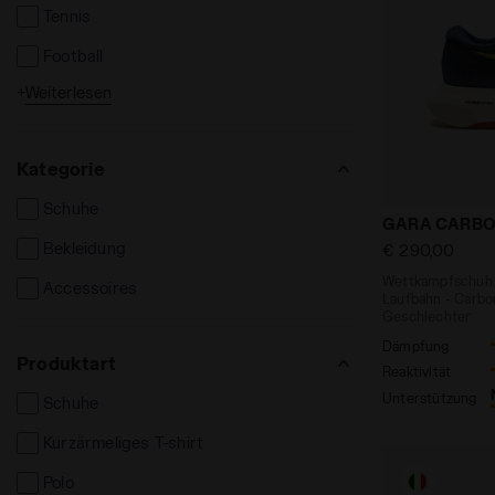
Tennis
Football
+
Weiterlesen
Fitness
Kategorie
Schuhe
Wettkampfsch
GARA CARBO
Bekleidung
€ 290,00
Wettkampfschuh f
Accessoires
Laufbahn - Carbon
Geschlechter
Dämpfung
Produktart
Reaktivität
Unterstützung
Schuhe
Kurzärmeliges T-shirt
Polo