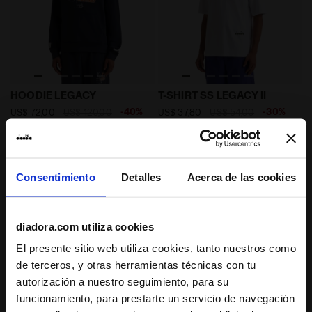
Sudadera con capucha Legacy - Made in Italy - Para 
Camiseta Legacy - Made in I
HOODIE LEGACY
T-SHIRT SS LEGACY II
-40%
-30%
US$ 72,00
US$ 120,00
US$ 37,80
US$ 54,00
Sudadera con capucha Legacy -
Camiseta Legacy - Made in Italy -
Made in Italy - Para todos los
Para todos los géneros
géneros
3 Colores
2 Colores
Consentimiento
Detalles
Acerca de las cookies
diadora.com utiliza cookies
El presente sitio web utiliza cookies, tanto nuestros como
de terceros, y otras herramientas técnicas con tu
autorización a nuestro seguimiento, para su
funcionamiento, para prestarte un servicio de navegación