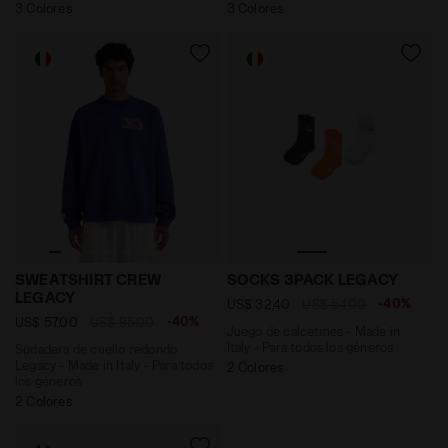
3 Colores
3 Colores
Sudadera de cuello redondo Legacy - Made in Italy -
Juego de calcetines - Made
SWEATSHIRT CREW
SOCKS 3PACK LEGACY
LEGACY
-40%
US$ 32,40
US$ 54,00
-40%
US$ 57,00
US$ 95,00
Juego de calcetines - Made in
Italy - Para todos los géneros
Sudadera de cuello redondo
Legacy - Made in Italy - Para todos
2 Colores
los géneros
2 Colores