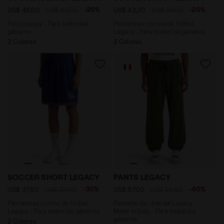
-20%
-20%
US$ 48,00
US$ 60,00
US$ 43,20
US$ 54,00
Polo Legacy - Para todos los
Pantalones cortos de fútbol
géneros
Legacy - Para todos los géneros
2 Colores
2 Colores
Pantalones cortos de fútbol Legacy - Para todos lo
Pantalón de chándal Legacy 
SOCCER SHORT LEGACY
PANTS LEGACY
-30%
-40%
US$ 37,80
US$ 54,00
US$ 57,00
US$ 95,00
Pantalones cortos de fútbol
Pantalón de chándal Legacy -
Legacy - Para todos los géneros
Made in Italy - Para todos los
géneros
2 Colores