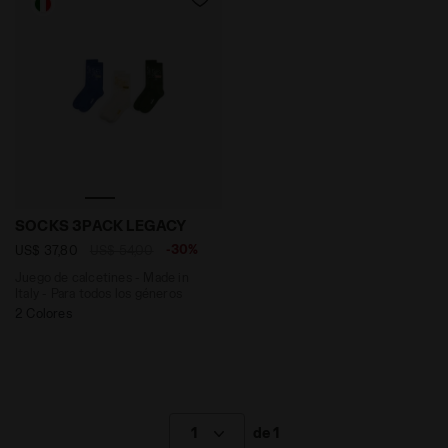
Juego de calcetines - Made in Italy - Para todos l
SOCKS 3PACK LEGACY
-30%
US$ 37,80
US$ 54,00
Juego de calcetines - Made in
Italy - Para todos los géneros
2 Colores
1
de 1