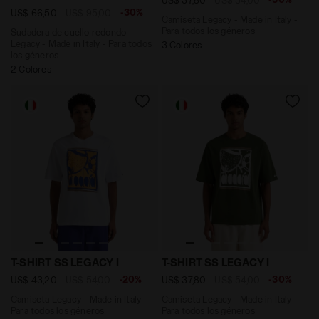
-30%
US$ 66,50
US$ 95,00
Camiseta Legacy - Made in Italy -
Para todos los géneros
Sudadera de cuello redondo
Legacy - Made in Italy - Para todos
3 Colores
los géneros
2 Colores
Camiseta Legacy - Made in Italy - Para todos los géne
Camiseta Legacy - Made in I
T-SHIRT SS LEGACY I
T-SHIRT SS LEGACY I
-20%
-30%
US$ 43,20
US$ 54,00
US$ 37,80
US$ 54,00
Camiseta Legacy - Made in Italy -
Camiseta Legacy - Made in Italy -
Para todos los géneros
Para todos los géneros