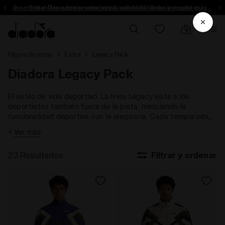
¡Inscríbete! Descubre promociones, colaboraciónes y mucho más - Insc
Ya están aquí las rebajas | Hasta el 50 % de descuento
Página de inicio
Extra
Legacy Pack
Diadora Legacy Pack
El estilo de vida deportivo. La línea Legacy viste a los
deportistas también fuera de la pista, mezclando la
funcionalidad deportiva con la elegancia. Cada temporada,
Legacy introduce prendas esenciales con detalles técnicos
+
Ver más
heredados de los diseños de archivo para crear un estilo
urbano contemporáneo y duradero.
23 Resultados
Filtrar y ordenar