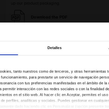
up our product packaging.
Download the PDF
Detalles
¿Estás en el país correcto?
Algunos de nuestros servicio
Selecciona el país al que quieres realizar el envío
 cookies, tanto nuestros como de terceros, y otras herramientas 
 funcionamiento, para prestarte un servicio de navegación perso
ES/AR
EN/US
nsonancia con tus preferencias manifestadas en el ámbito de la u
a permitir interacción con las redes sociales o con la finalidad d
entos en el sitio web. Al hacer clic en Aceptar, permites el uso
Ver todos los países
de perfiles, analíticas y sociales. Puedes gestionar en cualqui
Servicio al cliente siempre activo
viamente dado haciendo clic en Personalizar (opción presente tam