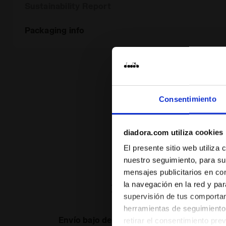
Sustainability Report
Packaging info
Consentimiento
diadora.com utiliza cookies
El presente sitio web utiliza
nuestro seguimiento, para su
mensajes publicitarios en co
la navegación en la red y par
supervisión de tus comportami
herramientas de seguimiento 
Envío bajo demanda disponible
retirar el consentimiento pre