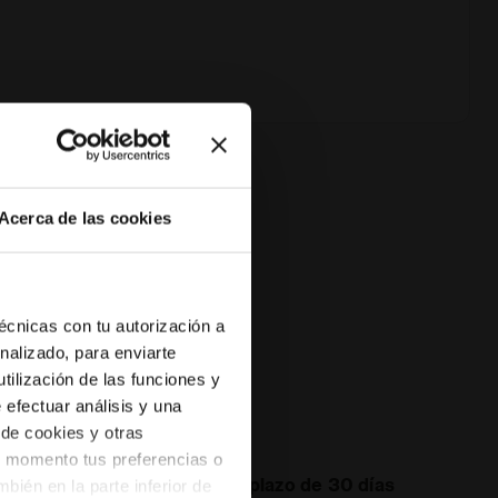
Acerca de las cookies
s
técnicas con tu autorización a
nalizado, para enviarte
tilización de las funciones y
e efectuar análisis y una
 de cookies y otras
er momento tus preferencias o
Devoluciones en un plazo de 30 días
bién en la parte inferior de