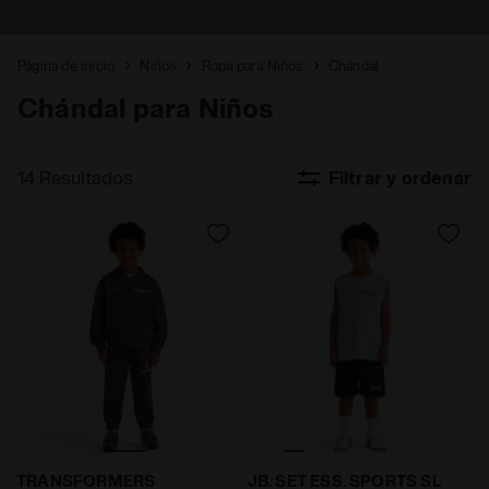
Página de inicio
Niños
Ropa para Niños
Chándal
Chándal para Niños
14 Resultados
Filtrar y ordenar
Chándal coordinado - Niño TRANSFORMERS TRACKSUIT 
Conjunto deportivo - Camis
TRANSFORMERS
JB. SET ESS. SPORTS SL