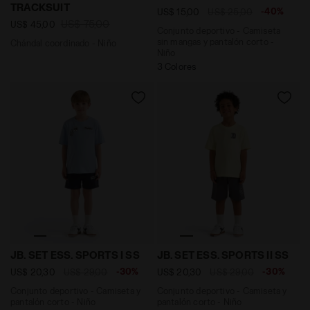
TRACKSUIT
-40%
US$ 15,00
US$ 25,00
US$ 75,00
US$ 45,00
Conjunto deportivo - Camiseta
sin mangas y pantalón corto -
Chándal coordinado - Niño
Niño
3 Colores
Conjunto deportivo - Camiseta y pantalón corto - Niño
Conjunto deportivo - Camise
JB. SET ESS. SPORTS I SS
JB. SET ESS. SPORTS II SS
-30%
-30%
US$ 20,30
US$ 29,00
US$ 20,30
US$ 29,00
Conjunto deportivo - Camiseta y
Conjunto deportivo - Camiseta y
pantalón corto - Niño
pantalón corto - Niño