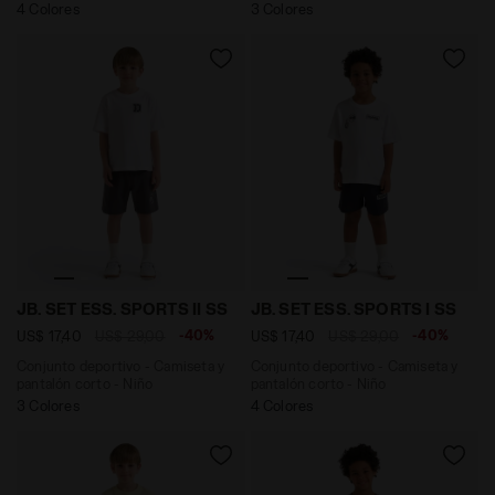
4 Colores
3 Colores
Conjunto deportivo - Camiseta y pantalón corto - Niño
Conjunto deportivo - Camise
JB. SET ESS. SPORTS II SS
JB. SET ESS. SPORTS I SS
-40%
-40%
US$ 17,40
US$ 29,00
US$ 17,40
US$ 29,00
Conjunto deportivo - Camiseta y
Conjunto deportivo - Camiseta y
pantalón corto - Niño
pantalón corto - Niño
3 Colores
4 Colores