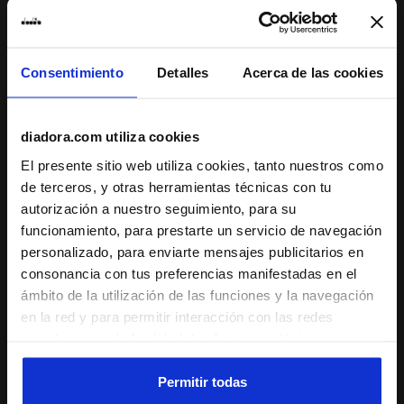
Consentimiento
Detalles
Acerca de las cookies
Conjunto deportivo - Camiseta y pantalón corto - Niñ
Conjunto deportivo - Camise
JB. SET ESS. SPORTS II SS
JB. SET ESS. SPORTS I SS
-30%
-40%
US$ 20,30
US$ 29,00
US$ 17,40
US$ 29,00
diadora.com utiliza cookies
Conjunto deportivo - Camiseta y
Conjunto deportivo - Camiseta y
El presente sitio web utiliza cookies, tanto nuestros como
pantalón corto - Niño
pantalón corto - Niño
de terceros, y otras herramientas técnicas con tu
3 Colores
4 Colores
autorización a nuestro seguimiento, para su
funcionamiento, para prestarte un servicio de navegación
personalizado, para enviarte mensajes publicitarios en
consonancia con tus preferencias manifestadas en el
ámbito de la utilización de las funciones y la navegación
en la red y para permitir interacción con las redes
sociales o con la finalidad de efectuar análisis y una
supervisión de tus comportamientos en el sitio web. Al
hacer clic en Aceptar, permites el uso de cookies y otras
Permitir todas
herramientas de seguimiento de perfiles, analíticas y