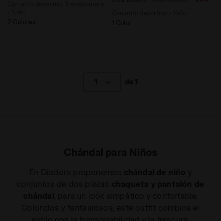
Conjunto deportivo Transformers
- Niño
Conjunto deportivo - Niño
2 Colores
1 Color
1
de 1
Chándal para Niños
En Diadora proponemos
chándal de niño
y
conjuntos de dos piezas
chaqueta y pantalón de
chándal
, para un look simpático y confortable.
Coloridos y fantasiosos, este outfit combina el
estilo con la transpirabilidad y la frescura,