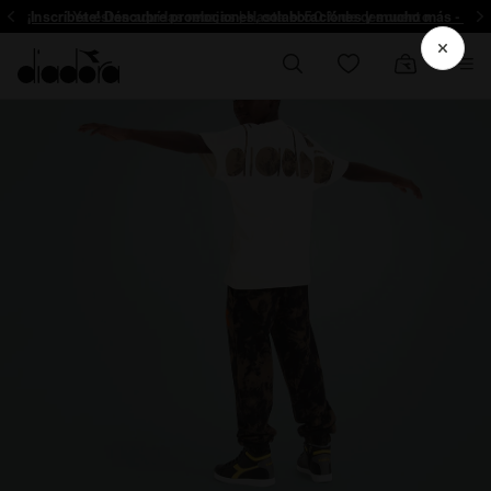
¡Inscríbete! Descubre promociones, colaboraciónes y mucho más - Insc
Ya están aquí las rebajas | Hasta el 50 % de descuento