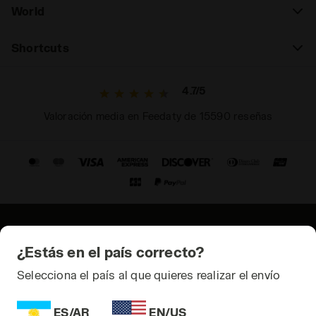
World
Shortcuts
4.7/5
Valoración media en Feedaty de 15590 reseñas
© Copyright 2021-2026 Diadora S.p.A. All rights reserved
¿Estás en el país correcto?
Privacidad
Selecciona el país al que quieres realizar el envío
Cookies
ES/AR
EN/US