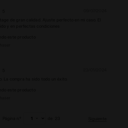
09/07/2024
5
ntage de gran calidad. Ajuste perfecto en mi caso. El
pido y en perfectas condiciones
ndo este producto
chaser
23/01/2024
5
o. La compra ha sido todo un éxito.
ndo este producto
chaser
Página n.º
de
23
Siguiente