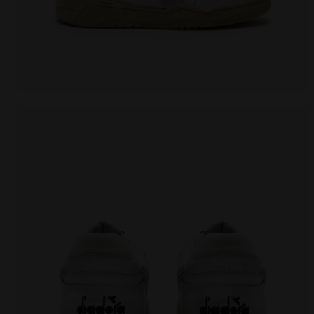
Zapatillas Heritage - Para todos los géneros B.560 U