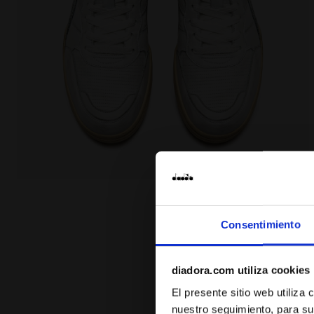
Zapatillas Heritage - Para todos los géneros B.560 U
Consentimiento
diadora.com utiliza cookies
El presente sitio web utiliza
nuestro seguimiento, para su