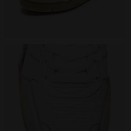
SED BLANCO - Diadora
Zapatillas Heritage - Para todos los géneros B.560 US