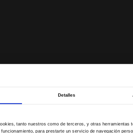
SED BLANCO - Diadora
Detalles
¿Estás en el país correcto?
Selecciona el país al que quieres realizar el envío
 cookies, tanto nuestros como de terceros, y otras herramientas 
 funcionamiento, para prestarte un servicio de navegación perso