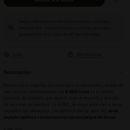
Diadora efectuará el envío de los productos solicitados
mediante DHL Express Delivery. La entrega se produce
generalmente en un plazo de 3/5 días laborables.
ED BLANCO - Diadora
Envío
Devoluciones
Descripción
Nacida como zapatilla de tenis para profesionales, vuelve en
una versión reinterpretada. La
B.560 Used
es la última
novedad de diadora, que aporta todo el encanto y el estilo
de un icono de siempre. La B.560, de inspiración retro tenis,
recupera los elementos y la estética de los años 90,
en un
modelo inédito y revolucionario con sus juegos de líneas
.
Esta zapatilla deportiva expresa toda la calidad del
estilo
+ Ver más