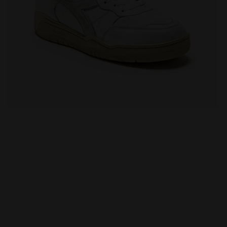
SED BLANCO - Diadora
Zapatillas Heritage - Para todos los géneros B.560 US