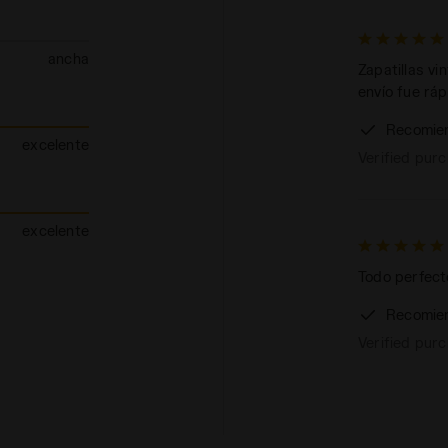
ancha
Zapatillas vi
envío fue rá
Recomie
excelente
Verified pur
excelente
Todo perfect
Recomie
Verified pur