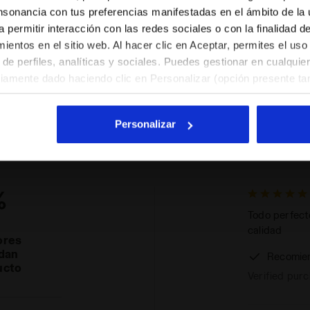
ES/CL
EN/US
nsonancia con tus preferencias manifestadas en el ámbito de la u
a permitir interacción con las redes sociales o con la finalidad d
entos en el sitio web. Al hacer clic en Aceptar, permites el uso
Ver todos los países
de perfiles, analíticas y sociales. Puedes gestionar en cualqui
viamente dado haciendo clic en Personalizar (opción presente tam
l hacer clic en la X arriba a la derecha, podrás continuar navegan
y, por lo tanto, sin cookies ni otras herramientas de rastreo ap
Valoraciones y reseñas
Personalizar
. Puedes consultar la información ampliada sobre las cookies h
%
Todo perfect
calidad
ores
dan
Recomie
ucto
Verified pur