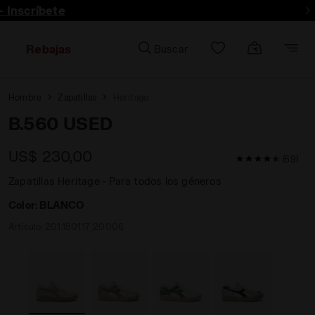
- Inscríbete
Rebajas
Buscar
Hombre
Zapatillas
Heritage
B.560 USED
US$ 230,00
4,6 / 5 Valorac
(69)
Zapatillas Heritage - Para todos los géneros
Color:
BLANCO
Artículo:
201.180117_20006