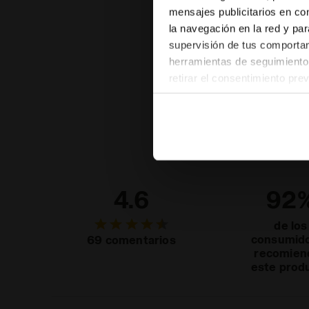
mensajes publicitarios en co
la navegación en la red y par
supervisión de tus comportami
herramientas de seguimiento 
retirar el consentimiento pre
las páginas del sitio web). A
configuración predeterminada 
pertenecen al ámbito técnico
4.6
92
de los
consumid
69 comentarios
recomien
este prod