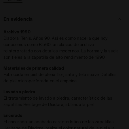
Heritage de diadora
con
materiales de primera calidad
. Piel
plena flor, ante y tela suave, acabados con un tratamiento
especial encerado y lavado a la piedra.
En evidencia
Una zapatilla que nunca pasa de moda, igual que en los
Archivo 1990
noventa.
Diadora. Tenis. Años 90. Así es como nace la que hoy
conocemos como B.560: un clásico de archivo
reinterpretado con detalles modernos. La horma y la suela
son fieles a la zapatilla de alto rendimiento de 1990
ED BLANCO - Diadora
Materiales de primera calidad
Fabricada en piel de plena flor, ante y tela suave. Detalles
de piel microperforada en el empeine
Lavado a piedra
El tratamiento de lavado a piedra, característico de las
zapatillas Heritage de Diadora, ablanda la piel
Encerado
El encerado, un acabado característico de las zapatillas
Heritage de Diadora, realza el color natural de la piel y la