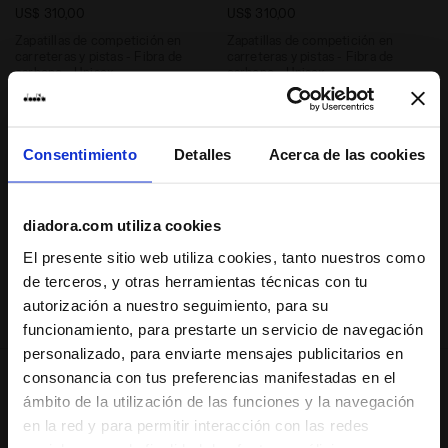
US$ 310,00
US$ 310,00
Zapatillas de competición en
Zapatillas de competición en
carreteras y pistas - Fibra de
carreteras y pistas - Fibra de
carbono - Unisex
carbono - Unisex
2 Colores
2 Colores
Amortiguación
Amortiguación
Reactividad
Reactividad
Consentimiento
Detalles
Acerca de las cookies
neutral
extra
neutral
extra
Apoyo
Apoyo
diadora.com utiliza cookies
El presente sitio web utiliza cookies, tanto nuestros como
1
de 1
de terceros, y otras herramientas técnicas con tu
autorización a nuestro seguimiento, para su
funcionamiento, para prestarte un servicio de navegación
personalizado, para enviarte mensajes publicitarios en
consonancia con tus preferencias manifestadas en el
ámbito de la utilización de las funciones y la navegación
Gara Carbon representa la herramienta definitiva
en la red y para permitir interacción con las redes
para competir, diseñada para batir récords en