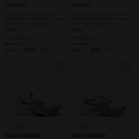
US$ 310,00
US$ 310,00
Zapatilla de competición sobre
Zapatilla de competición sobre
asfalto y pista - Placa de carbono
asfalto y pista - Placa de carbono
- Para todos los géneros
- Para todos los géneros
1 Color
1 Color
Amortiguación
Amortiguación
Reactividad
Reactividad
neutral
extra
neutral
extra
Apoyo
Apoyo
Zapatillas de competición en carreteras y pistas - 
Zapatillas de competición 
GARA CARBON
GARA CARBON