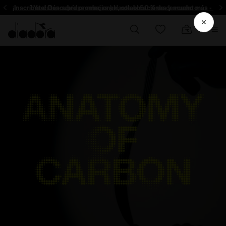
¡Inscríbete! Descubre promociones, colaboraciónes y mucho más - Insc
Ya están aquí las rebajas | Hasta el 50 % de descuento