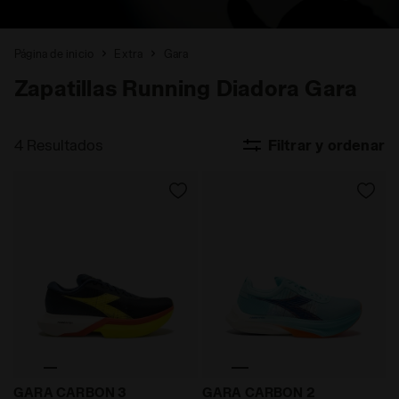
Página de inicio
Extra
Gara
Zapatillas Running Diadora Gara
4 Resultados
Filtrar y ordenar
Zapatilla de competición sobre asfalto y pista - Pla
Zapatilla de competición s
GARA CARBON 3
GARA CARBON 2