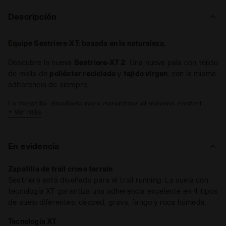
Descripción
Equipe Sestriere-XT: basada en la naturaleza.
Descubre la nueva
Sestriere-XT 2
. Una nueva pala con tejido
de malla de
poliéster reciclado
y
tejido virgen
, con la misma
adherencia de siempre.
La zapatilla, diseñada para garantizar el máximo confort
+ Ver más
durante las sesiones habituales de trail running, cuenta con
la
tecnología XT
, que proporciona la mejor protección en
4 tipos diferentes
de suelo: césped, grava, fango y roca
En evidencia
húmeda.
El diseño de la suela reproduce el dibujo en
V de la pezuña
Zapatilla de trail cross terrain
de la cabra montés
e incluye goma dura en el lateral para
Sestriere está diseñada para el trail running. La suela con
proporcionar estabilidad y adherencia sobre el césped o el
tecnología XT garantiza una adherencia excelente en 4 tipos
fango. La parte central es de goma suave con alta
de suelo diferentes: césped, grava, fango y roca húmeda.
adherencia para correr sobre rocas húmedas.
Tecnología XT