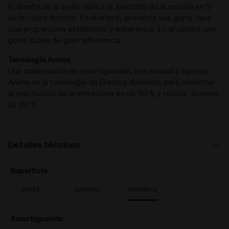
La tecnología
DD Anima
es el núcleo de la zapatilla, una
El diseño de la suela replica la anatomía de la pezuña en V
mezcla que aumenta la reactividad de la entresuela en un
de la cabra montés. En el lateral, presenta una goma dura
30 % y reduce su peso un 20 %.
que proporciona estabilidad y adherencia. En el centro, una
goma suave de gran adherencia.
Salir a correr por caminos es pura improvisación hasta que
se vuelve algo intuitivo. Al final, lo sabes y ya está.
Tecnología Anima
Una combinación de amortiguación, reactividad y ligereza.
Anima es la tecnología de Diadora diseñada para aumentar
la reactividad de la entresuela en un 30 % y reducir su peso
un 20 %
Detalles técnicos
: sendero
Superficie
pista
camino
sendero
: bajo, regular
Amortiguación