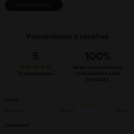
transpirable al 100 %.
Elige tu tamaño
Reduce al mínimo la
sensación térmica y
contiene componentes
antibacterianos que ayudan
a eliminar el olor. DDATTIVO
Valoraciones y reseñas
es muy ligera y ofrece el
mejor rendimiento sin
5
100%
añadir peso. La espuma de
alta densidad previene la
de los consumidores
fatiga al garantizar una
recomiendan este
5 comentarios
amortiguación perfecta y
producto
recuperar la máxima
energía."
Ajuste
estrecha
normal
ancha
Comodidad