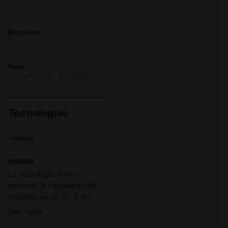
Drop (mm)
5
Peso
350 gr (+/- 3%) - talla 43 EU
Tecnologías
ANIMA
La tecnología Anima
aumenta la capacidad de
reacción en un 30 % en
comparación con el
Leer todo
compuesto de EVA ligera,