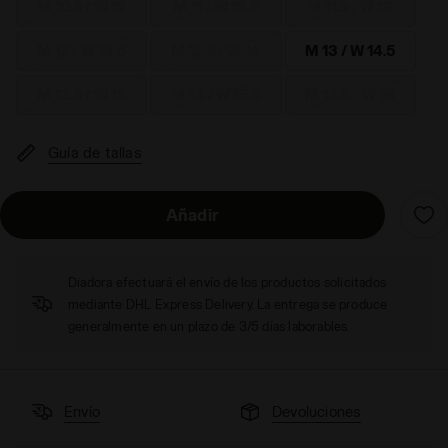
M 10.5 / W 12
M 11 / W 12.5
M 11.5 / W 13
M 12 / W 13.5
M 12.5 / W 14
M 13 / W 14.5
M 13.5 / W 15
M 14 / W 15.5
M 14.5 / W 16
Guía de tallas
Añadir
Diadora efectuará el envío de los productos solicitados
mediante DHL Express Delivery. La entrega se produce
generalmente en un plazo de 3/5 días laborables.
Envío
Devoluciones