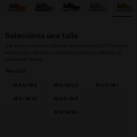
Selecciona una talla
¿No sabes cuál es la talla más adecuada para ti? Consulta
nuestra guía de tallas o descubre nuestras políticas de
devolución rápida.
Talla (US):
M 4.5 / W 6
M 5 / W 6.5
M 5.5 / W 7
M 6 / W 7.5
M 6.5 / W 8
M 7 / W 8.5
M 7.5 / W 9
M 8 / W 9.5
M 8.5 / W 10
M 9 / W 10.5
M 9.5 / W 11
M 10 / W 11.5