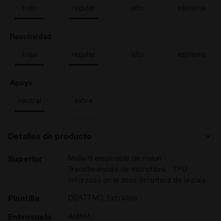
bajo
regular
alto
estrema
: bajo, regular
Reactividad
bajo
regular
alto
estrema
: neutral
Apoyo
neutral
extra
Detalles de producto
Superior
Malla transpirable de nailon -
Transferencias de microfibra - TPU
reforzado en la zona delantera de la pala
Plantilla
DDATTIVO, Extraíble
Entresuela
ANIMA