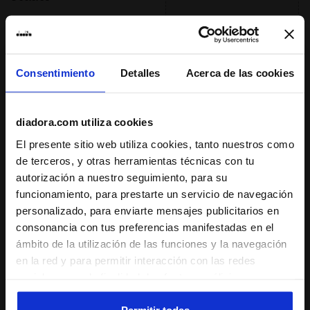
densidad previene la fatiga al garantizar
una amortiguación perfecta y recuperar la
Uso sugerido
máxima energía."
capacitación, everyday run
Distancia recomendada
Consentimiento
Detalles
Acerca de las cookies
medio, largo
Peso ideal del deportista
diadora.com utiliza cookies
luz, medio, pesado
El presente sitio web utiliza cookies, tanto nuestros como
de terceros, y otras herramientas técnicas con tu
autorización a nuestro seguimiento, para su
: sendero
Superficie
funcionamiento, para prestarte un servicio de navegación
pista
personalizado, para enviarte mensajes publicitarios en
consonancia con tus preferencias manifestadas en el
camino
ámbito de la utilización de las funciones y la navegación
sendero
en la red y para permitir interacción con las redes
sociales o con la finalidad de efectuar análisis y una
: bajo, regular
supervisión de tus comportamientos en el sitio web. Al
Amortiguación
hacer clic en Aceptar, permites el uso de cookies y otras