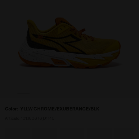
SESTRIERE-XT 2 YLLW CHROME/EXUBERANCE/BLK - Diadora
Zapatilla de trail running - Para todos los géneros 
Color:
YLLW CHROME/EXUBERANCE/BLK
Artículo:
101.180676_D1140