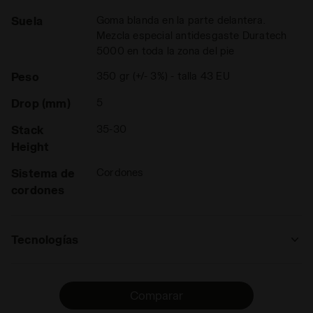
Suela
Goma blanda en la parte delantera.
Mezcla especial antidesgaste Duratech
5000 en toda la zona del pie
Peso
350 gr (+/- 3%) - talla 43 EU
Drop (mm)
5
Stack
35-30
Height
Sistema de
Cordones
cordones
Tecnologías
ANIMA
La tecnología Anima aumenta la capacidad
Comparar
de reacción en un 30 % en comparación