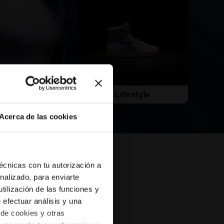
itness
Lifestyle
Acerca de las cookies
técnicas con tu autorización a
s
nalizado, para enviarte
tilización de las funciones y
e efectuar análisis y una
 de cookies y otras