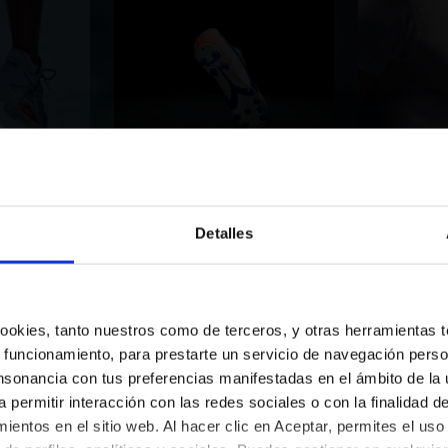
s
Football
F
Detalles
¿Estás en el país correcto?
Selecciona el país al que quieres realizar el envío
 cookies, tanto nuestros como de terceros, y otras herramientas 
Algunos de nuestros servicio
 funcionamiento, para prestarte un servicio de navegación perso
ES/ES
EN/US
nsonancia con tus preferencias manifestadas en el ámbito de la u
a permitir interacción con las redes sociales o con la finalidad d
entos en el sitio web. Al hacer clic en Aceptar, permites el uso
Ver todos los países