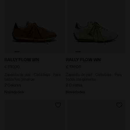
Zapatilla de piel - Caña baja - Para todos los género
Zapatilla de piel - Caña b
RALLY FLOW WN
RALLY FLOW WN
€ 130,00
€ 130,00
Zapatilla de piel - Caña baja - Para
Zapatilla de piel - Caña baja - Para
todos los géneros
todos los géneros
2 Colores
2 Colores
Novedades
Novedades