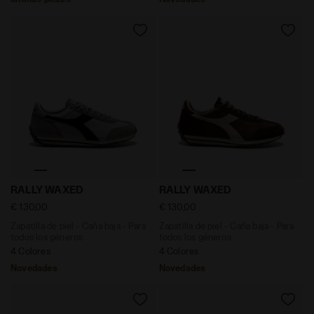
Zapatilla de piel - Caña baja - Para todos los género
Zapatilla de piel - Caña b
RALLY WAXED
RALLY WAXED
€ 130,00
€ 130,00
Zapatilla de piel - Caña baja - Para
Zapatilla de piel - Caña baja - Para
todos los géneros
todos los géneros
4 Colores
4 Colores
Novedades
Novedades