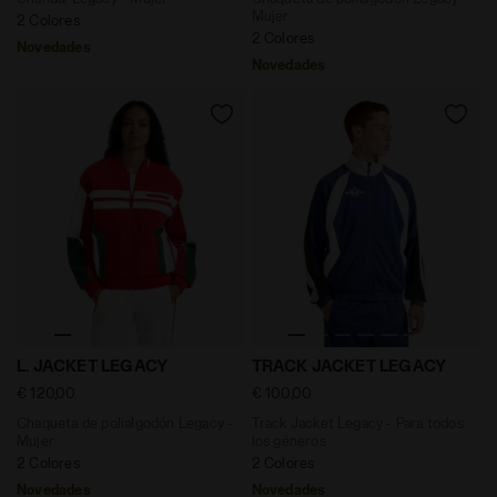
Mujer
2 Colores
2 Colores
Novedades
Novedades
Chaqueta de polialgodón Legacy - Mujer L. JACKET L
Track Jacket Legacy - Par
L. JACKET LEGACY
TRACK JACKET LEGACY
€ 120,00
€ 100,00
Chaqueta de polialgodón Legacy -
Track Jacket Legacy - Para todos
Mujer
los géneros
2 Colores
2 Colores
Novedades
Novedades