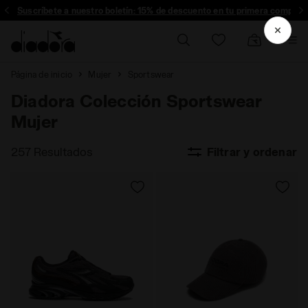
Suscríbete a nuestro boletín: 15% de descuento en tu primera compra!
Página de inicio
Mujer
Sportswear
Diadora Colección Sportswear
Mujer
257 Resultados
Filtrar y ordenar