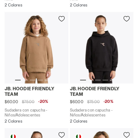
2 Colores
2 Colores
Sudadera con capucha - Niños/Adolescentes JB. HOO
Sudadera con capucha - Ni
JB. HOODIE FRIENDLY
JB. HOODIE FRIENDLY
TEAM
TEAM
-20%
-20%
$60.00
$75.00
$60.00
$75.00
Sudadera con capucha -
Sudadera con capucha -
Niños/Adolescentes
Niños/Adolescentes
2 Colores
2 Colores