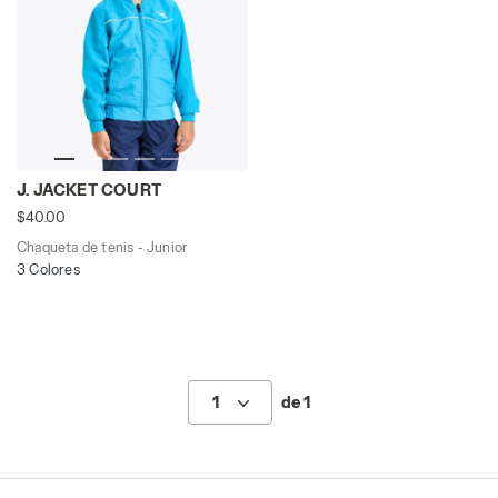
Chaqueta de tenis - Junior J. JACKET COURT AZUL REA
J. JACKET COURT
$40.00
Chaqueta de tenis - Junior
3 Colores
1
de 1