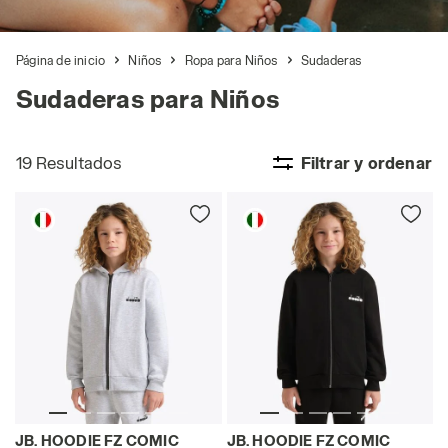
Página de inicio
Niños
Ropa para Niños
Sudaderas
Sudaderas para Niños
19 Resultados
Filtrar y ordenar
Sudadera con capucha - Niños/Adolescentes JB. HOO
Sudadera con capucha - Ni
JB. HOODIE FZ COMIC
JB. HOODIE FZ COMIC