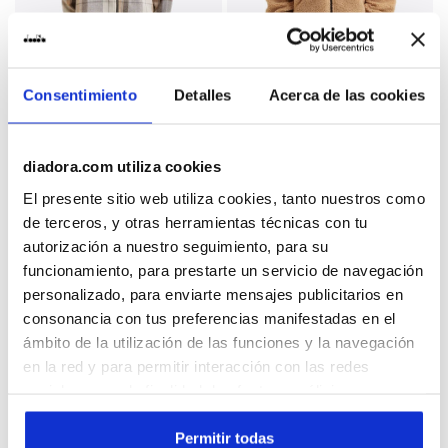
Chaqueta de franela - Niños/Adolescentes JB. JACKE
Sudadera de felpa - Niños
JB. JACKET FLANELLA
JB. TEDDY FZ FRIENDLY
FRIENDLY TEAM
TEAM
Consentimiento
Detalles
Acerca de las cookies
-20%
-20%
$100.00
$125.00
$116.00
$145.00
Chaqueta de franela -
Sudadera de felpa -
Niños/Adolescentes
Niños/Adolescentes
diadora.com utiliza cookies
1 Color
1 Color
El presente sitio web utiliza cookies, tanto nuestros como
de terceros, y otras herramientas técnicas con tu
autorización a nuestro seguimiento, para su
funcionamiento, para prestarte un servicio de navegación
personalizado, para enviarte mensajes publicitarios en
consonancia con tus preferencias manifestadas en el
ámbito de la utilización de las funciones y la navegación
en la red y para permitir interacción con las redes
sociales o con la finalidad de efectuar análisis y una
supervisión de tus comportamientos en el sitio web. Al
hacer clic en Aceptar, permites el uso de cookies y otras
Permitir todas
Sudadera con capucha - Corte holgado - Niños/Adoles
Sudadera con capucha - Cor