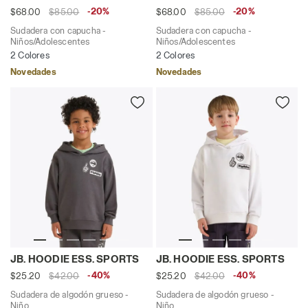
-20%
-20%
$68.00
$85.00
$68.00
$85.00
Sudadera con capucha -
Sudadera con capucha -
Niños/Adolescentes
Niños/Adolescentes
2 Colores
2 Colores
Novedades
Novedades
Sudadera de algodón grueso - Niño JB. HOODIE ESS.
Sudadera de algodón grues
JB. HOODIE ESS. SPORTS
JB. HOODIE ESS. SPORTS
-40%
-40%
$25.20
$42.00
$25.20
$42.00
Sudadera de algodón grueso -
Sudadera de algodón grueso -
Niño
Niño