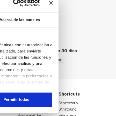
s
Acerca de las cookies
técnicas con tu autorización a
Devolución en 30 días
nalizado, para enviarte
tilización de las funciones y
Saber más
e efectuar análisis y una
 de cookies y otras
er momento tus preferencias o
bién en la parte inferior de
do en el sitio web con la
World
Shortcuts
arte de aquellas que
Permitir todas
aciendo clic
aquí
.
Culture
Stratozero
Diadora World
Stratouno
Sostenibilidad
Fibrazero