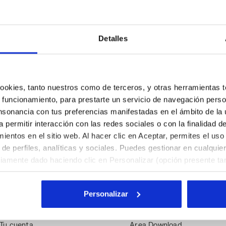
Algunos de nuestros servicio
Detalles
 cookies, tanto nuestros como de terceros, y otras herramientas 
Servicio al cliente siempre activo
 funcionamiento, para prestarte un servicio de navegación perso
nsonancia con tus preferencias manifestadas en el ámbito de la u
Contáctenos
a permitir interacción con las redes sociales o con la finalidad d
entos en el sitio web. Al hacer clic en Aceptar, permites el uso
de perfiles, analíticas y sociales. Puedes gestionar en cualqui
viamente dado haciendo clic en Personalizar (opción presente tam
l hacer clic en la X arriba a la derecha, podrás continuar navegan
Asistencia
Informaciones
y, por lo tanto, sin cookies ni otras herramientas de rastreo ap
Personalizar
. Puedes consultar la información ampliada sobre las cookies h
Servicio al Cliente
GuÍa a las tallas
Contáctenos
Trabaja con nosotros
Tu cuenta
Area Download