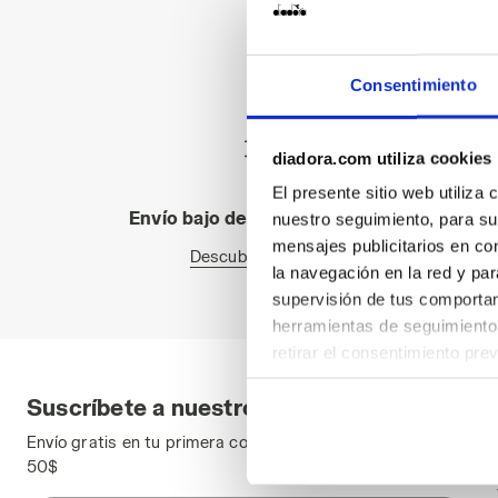
Consentimiento
diadora.com utiliza cookies
El presente sitio web utiliza
Envío bajo demanda disponible
nuestro seguimiento, para su
mensajes publicitarios en co
Descubra el servicio
la navegación en la red y par
supervisión de tus comportami
herramientas de seguimiento 
retirar el consentimiento pre
las páginas del sitio web). A
Suscríbete a nuestro boletín
configuración predeterminada 
pertenecen al ámbito técnico
Envío gratis en tu primera compra al gastar un mínimo de
50$