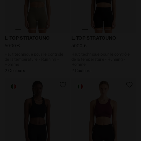
Haut technique pour le contrôle de la température - 
Haut technique pour le cont
L. TOP STRATOUNO
L. TOP STRATOUNO
50,00 €
50,00 €
Haut technique pour le contrôle
Haut technique pour le contrôle
de la température - Running -
de la température - Running -
Homme
Homme
2 Couleurs
2 Couleurs