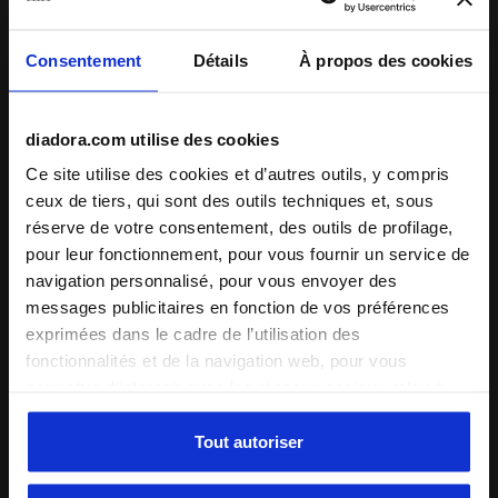
L. MEDIUM BRA RUN CREW
L. MEDIUM BRA RUN CREW
-30%
-30%
35,00 €
50,00 €
35,00 €
50,00 €
Consentement
Détails
À propos des cookies
Soutien-gorge de sport - Femme
Soutien-gorge de sport - Femme
2 Couleurs
2 Couleurs
diadora.com utilise des cookies
Ce site utilise des cookies et d’autres outils, y compris
ceux de tiers, qui sont des outils techniques et, sous
réserve de votre consentement, des outils de profilage,
pour leur fonctionnement, pour vous fournir un service de
navigation personnalisé, pour vous envoyer des
messages publicitaires en fonction de vos préférences
exprimées dans le cadre de l’utilisation des
fonctionnalités et de la navigation web, pour vous
Soutien-gorge de sport - Femme HIGH BRA W NOIR - Di
Soutien-gorge d’entraîneme
HIGH BRA W
MEDIUM BRA W
permettre d’interagir avec les réseaux sociaux et/ou à
des fins d’analyse et de suivi de votre comportement sur
45,00 €
35,00 €
le site web. En cliquant sur Accepter, vous consentez à
Tout autoriser
Soutien-gorge de sport - Femme
Soutien-gorge d’entraînement -
Running - Femme
l’utilisation de cookies et d’autres outils de profilage,
1 Couleur
2 Couleurs
d’analyse et de suivi social. Vous pouvez gérer vos
Nouveautés