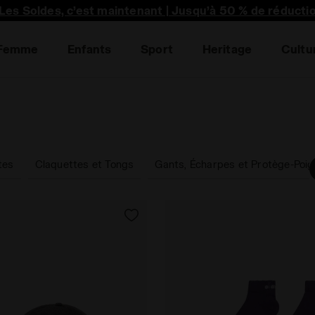
premier à découvrir les promotions, collabo unique et p
Les Soldes, c’est maintenant | Jusqu’à 50 % de réducti
Femme
Enfants
Sport
Heritage
Cultu
tes
Claquettes et Tongs
Gants, Écharpes et Protège-Poi