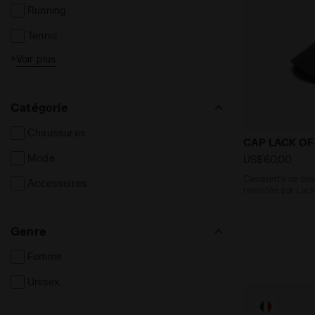
Running
Tennis
+
Voir plus
Football
Catégorie
Chaussures
Casquette de
CAP LACK OF
Mode
US$60,00
Casquette de bas
Accessoires
revisitée par Lac
Genre
Femme
Unisex