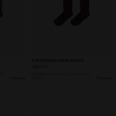
R - Diadora
 Pour tous les genres STRATOUNO CREW SOCKS CORIANDR
Chaussettes de running - Pour tous l
STRATOUNO CREW SOCKS
US$21,00
es
Chaussettes de running - Pour tous les
7 Couleurs
genres
7 Couleurs