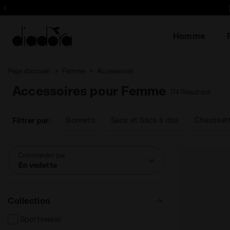
Inscrivez-vous! Soyez le 
Homme
Page d’accueil
Femme
Accessoires
Accessoires pour Femme
(74 Résultats)
Bonnets
Sacs et Sacs à dos
Chausset
Filtrer par:
Commander par
En vedette
Collection
Sportswear