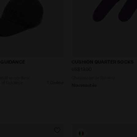
 baseball en corduroy revisitée par Lack of Guidance 
Chaussettes de Running 
 GUIDANCE
CUSHION QUARTER SOCKS
US$13,00
eball en corduroy
Chaussettes de Running
k of Guidance
1 Couleur
Nouveautés