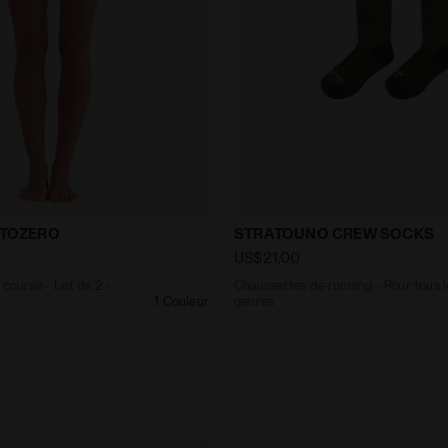
ue de course - Lot de 2 - Femme L. BRIEF STRATOZERO NOI
Chaussettes de running -
RATOZERO
STRATOUNO CREW SOCKS
US$21,00
 course - Lot de 2 -
Chaussettes de running - Pour tous l
1 Couleur
genres