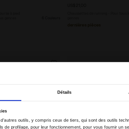
US$21,00
ourse à pied
Chaussettes de running - Pour tous l
us genres
6 Couleurs
genres
dernières pièces
Détails
Vous êtes dans le bon pays ?
kies
Sélectionner le pays dans lequel vous souhaitez
 d’autres outils, y compris ceux de tiers, qui sont des outils tec
effectuer la livraison
s de profilage, pour leur fonctionnement, pour vous fournir un s