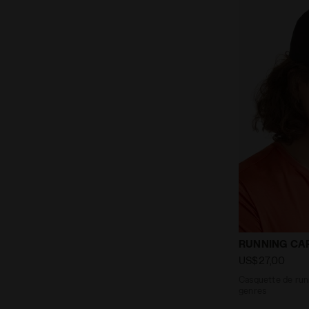
Casquette de
RUNNING CA
US$27,00
Casquette de runn
genres