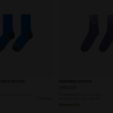
 de running - Pour tous les genres STRATOUNO CREW SO
Chaussettes de course à 
CREW SOCKS
RUNNING SOCKS
US$20,00
nning - Pour tous les
Chaussettes de course à pied
7 Couleurs
Performance - Tous genres
Nouveautés