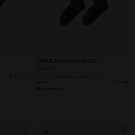
CAP LACK OF GUIDANCE BRUN FONCE - Diadora
CUSHION QUARTER SOCKS COMPOTE DE RAISIN - Diadora
Chaussettes de running - Pour tous le
STRATOUNO CREW SOCKS
US$21,00
5 Couleurs
Chaussettes de running - Pour tous les
genres
7 Couleurs
Nouveautés