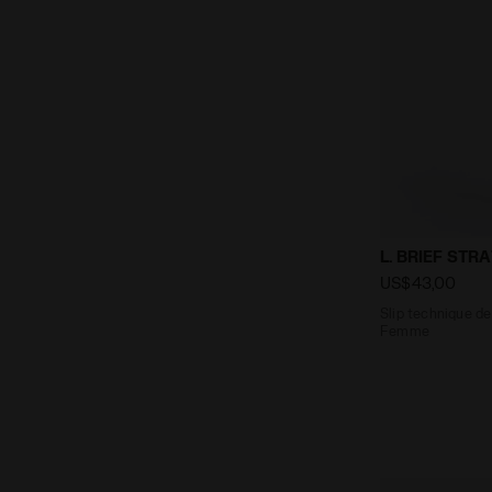
Slip techniq
L. BRIEF ST
US$43,00
Slip technique de
Femme