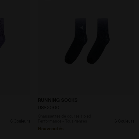
CKS PALAIS BLEU - Diadora
pied Performance - Tous genres RUNNING SOCKS COMPOTE
Chaussettes de course à pied Performa
RUNNING SOCKS
US$20,00
Chaussettes de course à pied
6 Couleurs
Performance - Tous genres
6 Couleurs
Nouveautés