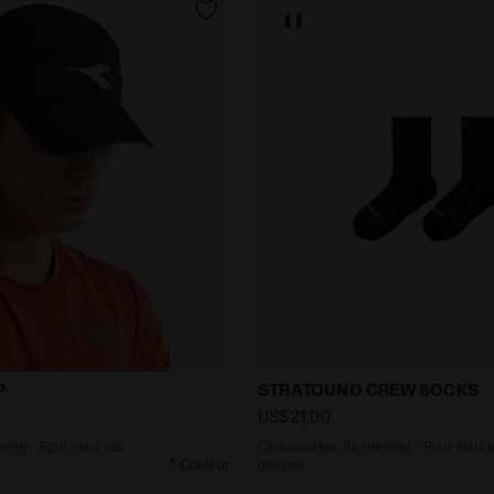
 running - Pour tous les genres RUNNING CAP NOIR - Dia
Chaussettes de running -
P
STRATOUNO CREW SOCKS
US$21,00
ing - Pour tous les
Chaussettes de running - Pour tous l
1 Couleur
genres