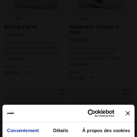
Chaussures de tennis pour terrains durs ou en terre ba
Chaussures de tennis pour 
B.ICON 3 W AG
BLUSHIELD TORNEO 3
CLAY
US$175,00
US$165,00
Chaussures de tennis pour
terrains durs ou en terre battue -
Chaussures de tennis pour
Stabilité et contrôle - Femme
terrains en terre battue -
Protection et amorti - Homme
4 Couleurs
4 Couleurs
Amorti
Amorti
Réactivité
Réactivité
Consentement
Détails
À propos des cookies