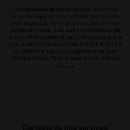
Les
chaussures de tennis Diadora
sont dotées
des technologies les plus avancées pour que vous
soyez toujours au maximum de vos performances.
Légères et souples, elles sont ultra amortissantes
et vous offrent confort et réactivité quel que soit le
type de terrain. Découvrez sans attendre le modèle
qui satisfait le mieux vos exigences dans notre
boutique en ligne. Parmi tous les sports, le tennis
est peut-être l'un des plus complexes. Pour gagner
+
Voir plus
un set, il ne suffit pas d'être rapide ou endurant, il
faut aussi être capable d'anticiper et maîtriser la
technique de jeu. Porter la paire de
chaussures de
tennis pour
homme
et
femme
adéquate est donc
essentiel pour bénéficier de parfaits appuis et
réagir au plus vite. Avec sa collection de chaussures
techniques, Diadora satisfait les exigences des
amateurs de raquette en proposant des articles
Certains de nos services
pour tous les types de surface, des
chaussures de