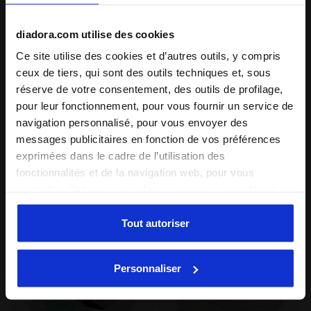
diadora.com utilise des cookies
Chaussures de tennis pour terrains en terre battue 
Chaussures de tennis pour 
SPEED BLUSHIELD FLY 5
Ce site utilise des cookies et d’autres outils, y compris
BLUSHIELD TORNEO 3 AG
CLAY
ceux de tiers, qui sont des outils techniques et, sous
US$165,00
US$160,00
réserve de votre consentement, des outils de profilage,
Chaussures de tennis pour
terrains durs ou en terre battue -
Chaussures de tennis pour
pour leur fonctionnement, pour vous fournir un service de
Protection et amorti - Homme
terrains en terre battue -
navigation personnalisé, pour vous envoyer des
Précision - Homme
4 Couleurs
messages publicitaires en fonction de vos préférences
2 Couleurs
Amorti
exprimées dans le cadre de l’utilisation des
Amorti
Réactivité
fonctionnalités et de la navigation web, pour vous
Réactivité
permettre d’interagir avec les réseaux sociaux et/ou à
des fins d’analyse et de suivi de votre comportement sur
le site web. En cliquant sur Accepter, vous consentez à
Tout autoriser
l’utilisation de cookies et d’autres outils de profilage,
d’analyse et de suivi social. Vous pouvez gérer vos
Personnaliser
préférences à tout moment ou révoquer le consentement
donné, en cliquant sur Personnaliser (également présent
au bas des pages du site). En cliquant sur Refuser tout,