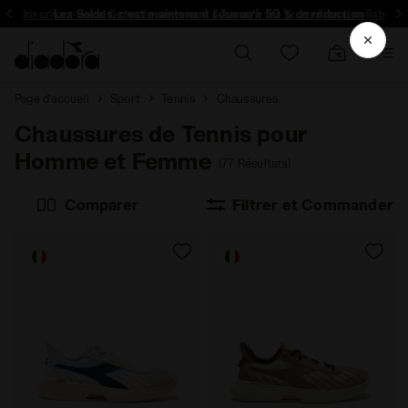
Inscrivez-vous! Soyez le premier à découvrir les promotions, collabo un
Les Soldes, c’est maintenant | Jusqu’à 50 % de réduction
Page d’accueil
Sport
Tennis
Chaussures
Chaussures de Tennis pour
Homme et Femme
(77 Résultats)
Comparer
Filtrer et Commander