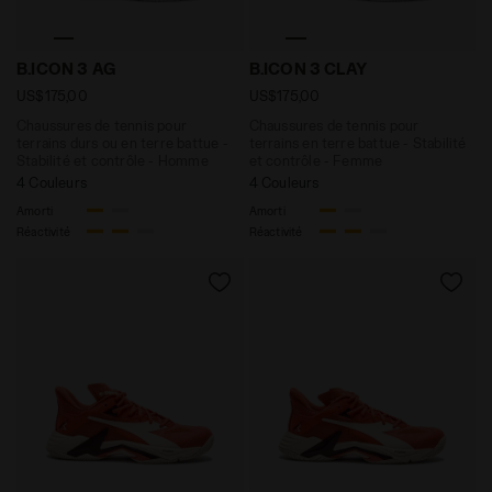
Chaussures de tennis pour terrains durs ou en terre ba
Chaussures de tennis pour t
B.ICON 3 AG
B.ICON 3 CLAY
US$175,00
US$175,00
Chaussures de tennis pour
Chaussures de tennis pour
terrains durs ou en terre battue -
terrains en terre battue - Stabilité
Stabilité et contrôle - Homme
et contrôle - Femme
4 Couleurs
4 Couleurs
Amorti
Amorti
Réactivité
Réactivité