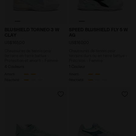
Chaussures de tennis pour terrains en terre battue -
Chaussures de tennis pour 
BLUSHIELD TORNEO 3 W
SPEED BLUSHIELD FLY 5 W
CLAY
AG
US$165,00
US$160,00
Chaussures de tennis pour
Chaussures de tennis pour
terrains en terre battue -
terrains durs ou en terre battue -
Protection et amorti - Femme
Précision - Femme
4 Couleurs
1 Couleur
Amorti
Amorti
Réactivité
Réactivité