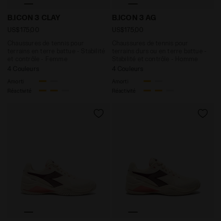
Chaussures de tennis pour terrains en terre battue - 
Chaussures de tennis pour t
B.ICON 3 CLAY
B.ICON 3 AG
US$175,00
US$175,00
Chaussures de tennis pour
Chaussures de tennis pour
terrains en terre battue - Stabilité
terrains durs ou en terre battue -
et contrôle - Femme
Stabilité et contrôle - Homme
4 Couleurs
4 Couleurs
Amorti
Amorti
Réactivité
Réactivité