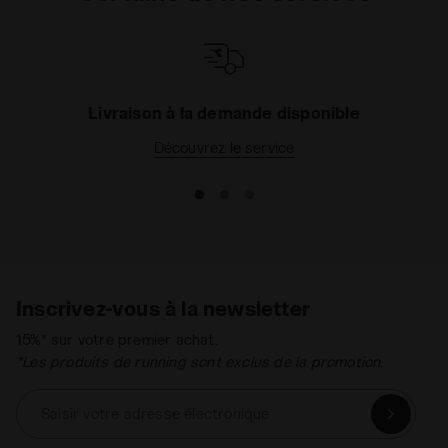
tennis pour terre battue
, utilisables aussi sur des
terrains plus durs comme le
béton
, aux modèles
plus légers avec doublure souple, parfaites
sur le
gazon
. Jetez un œil à notre collection de
vêtements de tennis
,
bermudas
,
jupes
,
polos
et
T-
Livraison à la demande disponible
shirt
afin de compléter votre tenue.
Découvrez le service
Inscrivez-vous à la newsletter
15%* sur votre premier achat.
*Les produits de running sont exclus de la promotion.
Saisir votre adresse électronique