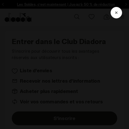
ique et plus encore - Inscrivez-vous
Les Soldes, c’est maintenant | Jusqu’à 50 % de réduction
Entrer dans le Club Diadora
S’inscrire pour découvrir tous les avantages
réservés aux utilisateurs inscrits :
Liste d’envies
Recevoir nos lettres d’information
Acheter plus rapidement
Voir vos commandes et vos retours
S’inscrire