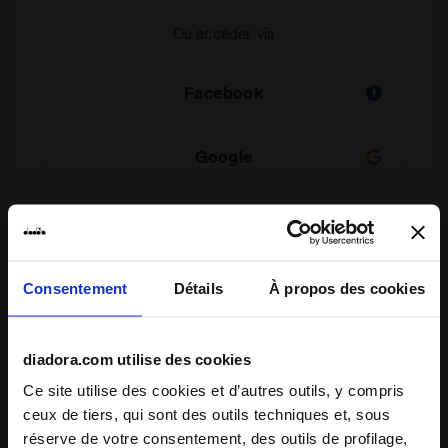
Ou accéder via
Facebook
Google
Contrôler votre commande
Consentement
Détails
À propos des cookies
Vous pouvez visualiser le statut de votre commande
même si vous n’êtes pas un utilisateur inscrit. Saisir
le numéro de commande et l’adresse électronique.
diadora.com utilise des cookies
Ce site utilise des cookies et d’autres outils, y compris
Vérifie le statut de la commande et/ou
ceux de tiers, qui sont des outils techniques et, sous
rétracte-toi
réserve de votre consentement, des outils de profilage,