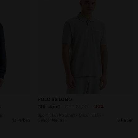
/WEISS - Diadora
 mit rundem Ausschnitt - alle Geschlechter SWEATSHIR
Sportliches Poloshirt - Made in Italy 
POLO SS LOGO
%
-30%
CHF 45,50
CHF 65,00
em
Sportliches Poloshirt - Made in Italy -
13 Farben
Gender Neutral
6 Farben