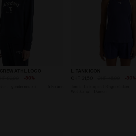
eatshirt - genderneutral SWEATSHIRT CREW ATHL. LOG
Tennis-Tanktop mit Ringer
CREW ATHL. LOGO
L. TANK ICON
-30%
-30
HF 89,00
CHF 31,50
CHF 45,00
irt - genderneutral
5 Farben
Tennis-Tanktop mit Ringerrücken -
Wettkampf - Damen