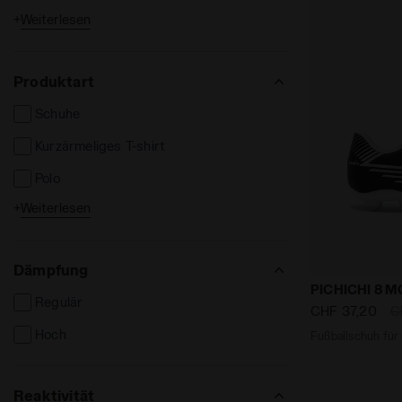
+
Weiterlesen
Kinder
Produktart
Schuhe
Kurzärmeliges T-shirt
Polo
+
Weiterlesen
Langarmshirt
Shorts und Bermuda
Dämpfung
Lange Hosen
Fußballschu
PICHICHI 8 M
Regulär
Leggins und Strumpfhosen
CHF 37,20
C
Hoch
Fußballschuh für
Jacken
Weste
Reaktivität