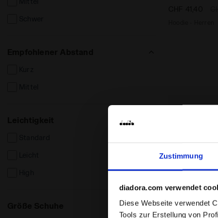
Mittel
FG
CHF 41,40
C
Polo Manica Lunga
Schwer
Hoodie - Herren
Tute poliestere
Empfohlener Abstand
Kurz
Mittel
Leichtigkeit
Standard
Leicht
Zustimmung
High
diadora.com verwendet coo
Diese Webseite verwendet Coo
Größe Schuhe
Tools zur Erstellung von Pro