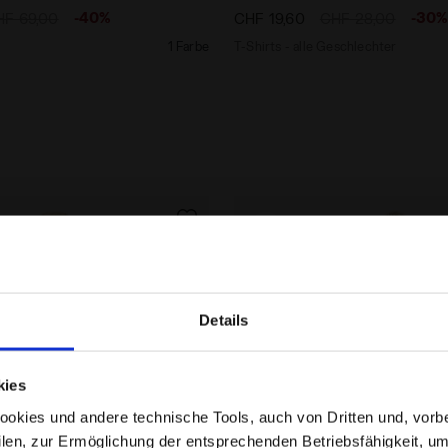
-40%
-30
HF 69,00
CHF 19,60
CHF 28,00
1 Farbe
T-Shirts - alle Geschlechter
Details
Befinden Sie sich im richtigen Land?
kies
Wählen Sie das Land aus, in das der Versand erfolgen
kies und andere technische Tools, auch von Dritten und, vorbeha
soll
filen, zur Ermöglichung der entsprechenden Betriebsfähigkeit, um