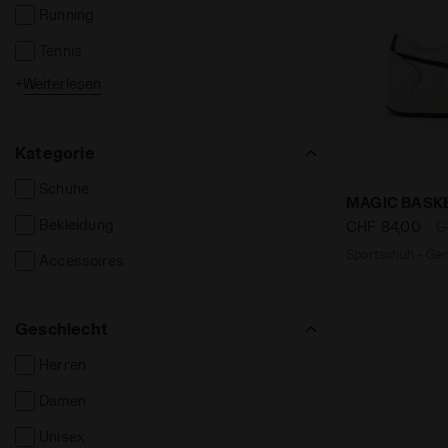
Running
Tennis
+
Weiterlesen
Football
Kategorie
Schuhe
Sportschuh 
MAGIC BASK
Bekleidung
CHF 84,00
C
Sportschuh - Gen
Accessoires
Geschlecht
Herren
Damen
Unisex