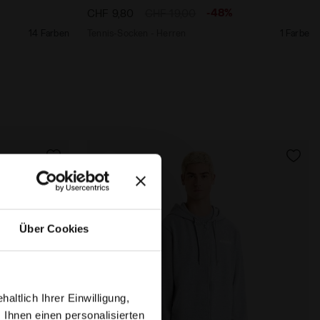
%
-48%
CHF 9,80
CHF 19,00
14 Farben
Tennis-Socken - Herren
1 Farbe
Über Cookies
ltlich Ihrer Einwilligung,
 Ihnen einen personalisierten