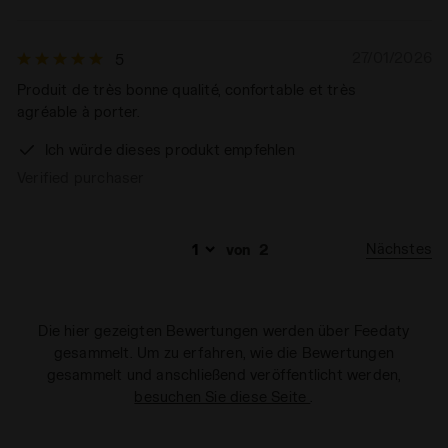
Cookies und anderer Tracking-Tools als jene technischer
Art weiter besuchen. Sie können die erweiterte Cookie-
Information einsehen, indem Sie den
27/01/2026
5
folgenden
Link
anklicken.
Produit de très bonne qualité, confortable et très
agréable à porter.
Ich würde dieses produkt empfehlen
Verified purchaser
Nächstes
von
2
Die hier gezeigten Bewertungen werden über Feedaty
gesammelt. Um zu erfahren, wie die Bewertungen
gesammelt und anschließend veröffentlicht werden,
besuchen Sie diese Seite
.