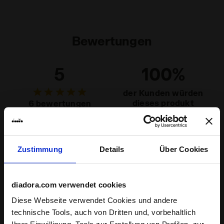
Materialien
60% CO 40% PL
Bewertungen
5
100%
der Kunden würden
dieses produkt
6 bewertungen
empfehlen
Passform
Zustimmung
Details
Über Cookies
eng
normal
weit
diadora.com verwendet cookies
Tragekomfort
Diese Webseite verwendet Cookies und andere
mangelhaft
sehr gut
technische Tools, auch von Dritten und, vorbehaltlich