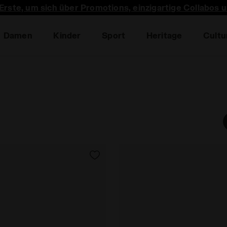
 Erste, um sich über Promotions, einzigartige Collabos 
Damen
Kinder
Sport
Heritage
Cultu