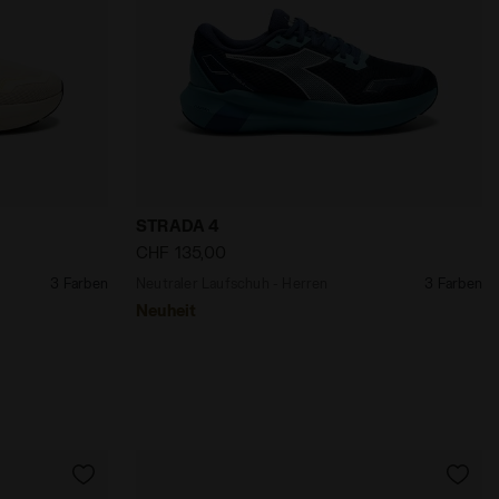
rren STRADA 4 BUTTERCREAM /BLACK - Diadora
Neutraler Laufschuh - Herren STRADA 4
STRADA 4
CHF 135,00
3 Farben
Neutraler Laufschuh - Herren
3 Farben
Neuheit