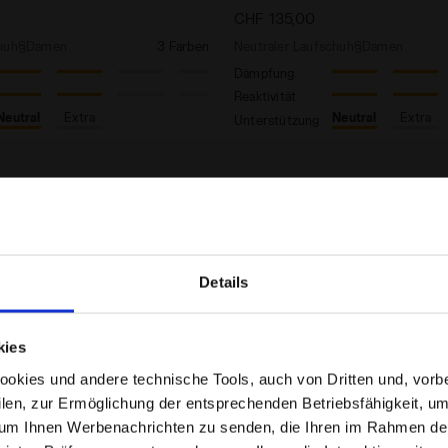
CHF 135,00
chuh§Damen
3 Farben
Neutraler Laufschuh§Damen
Dämpfung
Reaktivität
Neutral
Extra
Neutral
Extra
Unterstützung
Details
Befinden Sie sich im richtigen Land?
kies
Wählen Sie das Land aus, in das der Versand erfolgen
kies und andere technische Tools, auch von Dritten und, vorbeha
soll
filen, zur Ermöglichung der entsprechenden Betriebsfähigkeit, um
 um Ihnen Werbenachrichten zu senden, die Ihren im Rahmen de
DE/CH
EN/US