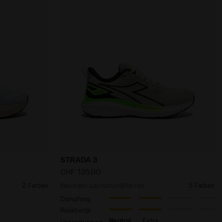
men STRADA 4 W WEISS/MANDELMILCH - Diadora
Neutraler Laufschuh§Herren STRADA 3 
STRADA 3
CHF 135,00
2 Farben
Neutraler Laufschuh§Herren
5 Farben
Dämpfung
Reaktivität
Neutral
Extra