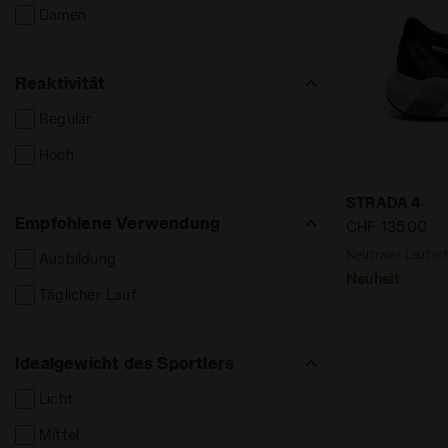
Damen
Reaktivität
Regulär
Hoch
Neutraler La
STRADA 4
Empfohlene Verwendung
CHF 135,00
Neutraler Laufsc
Ausbildung
Neuheit
Täglicher Lauf
Idealgewicht des Sportlers
Licht
Mittel