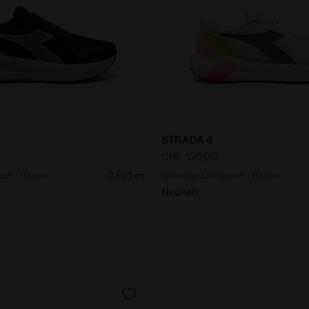
ufschuh - Herren STRADA 4 SCHWARZ/SILBER - Diadora
Neutraler Laufschuh - He
STRADA 4
CHF 135,00
huh - Herren
3 Farben
Neutraler Laufschuh - Herren
Neuheit