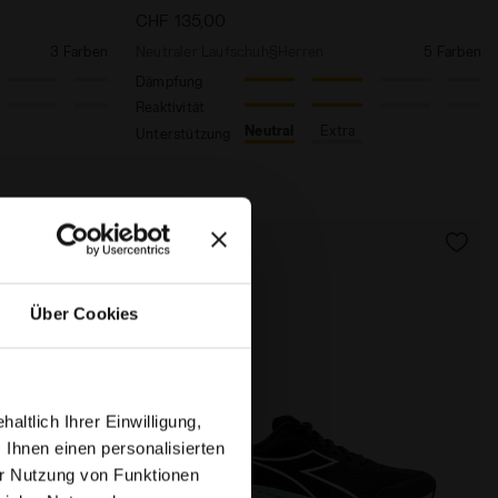
CHF 135,00
3 Farben
Neutraler Laufschuh§Herren
5 Farben
Dämpfung
Reaktivität
Neutral
Extra
Unterstützung
Über Cookies
ltlich Ihrer Einwilligung,
 Ihnen einen personalisierten
r Nutzung von Funktionen