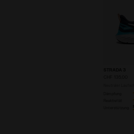
Neutraler L
STRADA 3
CHF 135,00
Neutraler Laufs
Dämpfung
Reaktivität
Unterstützung