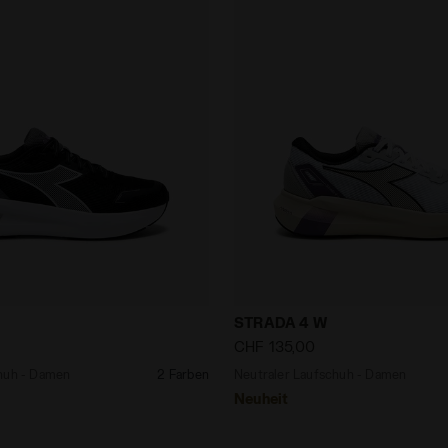
aufschuh - Damen STRADA 4 W SCHWARZ/WIESS - Diadora
Neutraler Laufschuh - Da
STRADA 4 W
CHF 135,00
chuh - Damen
2 Farben
Neutraler Laufschuh - Damen
Neuheit