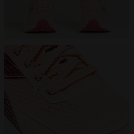
er FREQUENZA 2 W SCALLOP SHELL/WINERY - Diadora
Zapatilla de running - Ligereza y reactividad - Muje