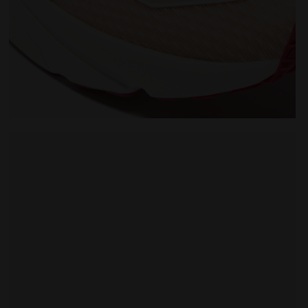
er FREQUENZA 2 W SCALLOP SHELL/WINERY - Diadora
Zapatilla de running - Ligereza y reactividad - Muje