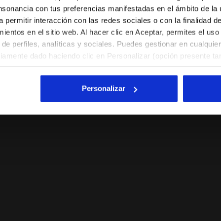
ES/AR
EN/US
nsonancia con tus preferencias manifestadas en el ámbito de la u
a permitir interacción con las redes sociales o con la finalidad d
entos en el sitio web. Al hacer clic en Aceptar, permites el uso
Ver todos los países
de perfiles, analíticas y sociales. Puedes gestionar en cualqui
viamente dado haciendo clic en Personalizar (opción presente tam
l hacer clic en la X arriba a la derecha, podrás continuar navegan
y, por lo tanto, sin cookies ni otras herramientas de rastreo ap
Personalizar
. Puedes consultar la información ampliada sobre las cookies h