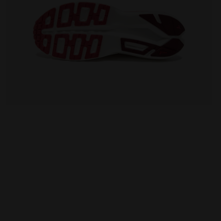
er FREQUENZA 2 W SCALLOP SHELL/WINERY - Diadora
Zapatilla de running - Ligereza y reactividad - Muje