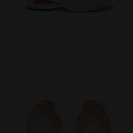
Zapatilla de running - Ligereza y reactividad - Muj