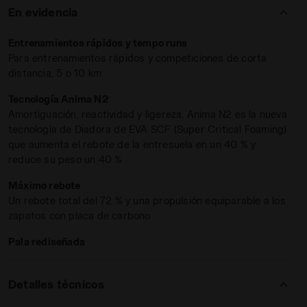
entresuela en un 40 % y reduce el peso en un 40 %.
En evidencia
Características:
Drop: 8 mm
Entrenamientos rápidos y tempo runs
Para entrenamientos rápidos y competiciones de corta
Peso: 185 gramos (talla 5 UK)
distancia, 5 o 10 km
Frequenza, ligera y reactiva con solo 185 gramos de peso,
Tecnología Anima N2
cuenta con una propulsión equiparable a los zapatos con
Amortiguación, reactividad y ligereza. Anima N2 es la nueva
placa de carbono. El
rebote total es del 72 %
conforme a las
tecnología de Diadora de EVA SCF (Super Critical Foaming)
pruebas llevadas a cabo. Drop: 8 mm Pensada para runners
que aumenta el rebote de la entresuela en un 40 % y
que buscan máxima
amortiguación, ligereza y reactividad
.
r FREQUENZA 2 W SCALLOP SHELL/WINERY - Diadora
reduce su peso un 40 %
Máximo rebote
Un rebote total del 72 % y una propulsión equiparable a los
zapatos con placa de carbono
Pala rediseñada
Detalles técnicos