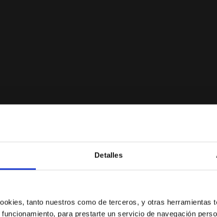
er FREQUENZA 2 W SCALLOP SHELL/WINERY - Diadora
Detalles
¿Estás en el país correcto?
Selecciona el país al que quieres realizar el envío
 cookies, tanto nuestros como de terceros, y otras herramientas 
 funcionamiento, para prestarte un servicio de navegación perso