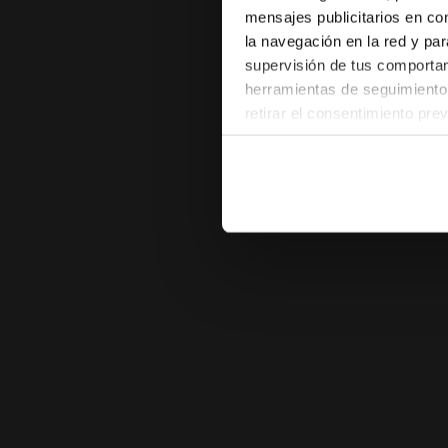
mensajes publicitarios en co
la navegación en la red y par
supervisión de tus comportami
herramientas de seguimiento 
retirar el consentimiento pre
las páginas del sitio web). A
configuración predeterminada 
pertenecen al ámbito técnico