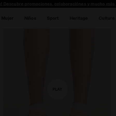
te! Descubre promociones, colaboraciónes y mucho más 
Ya están aquí las rebajas | Hasta el 50 % de descuento
Mujer
Niños
Sport
Heritage
Culture
PLAY