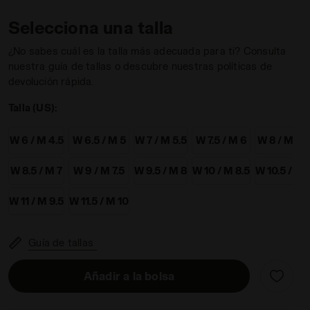
Selecciona una talla
¿No sabes cuál es la talla más adecuada para ti? Consulta
nuestra guía de tallas o descubre nuestras políticas de
devolución rápida.
r FREQUENZA 2 W SCALLOP SHELL/WINERY - Diadora
Talla (US):
W 6 / M 4.5
W 6.5 / M 5
W 7 / M 5.5
W 7.5 / M 6
W 8 / M 6.
W 8.5 / M 7
W 9 / M 7.5
W 9.5 / M 8
W 10 / M 8.5
W 10.5 / M 
W 11 / M 9.5
W 11.5 / M 10
Guía de tallas
Añadir a la bolsa