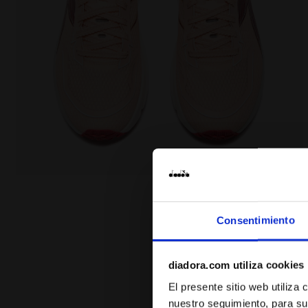
Zapatilla de running - Ligereza y reactividad - Muj
Consentimiento
diadora.com utiliza cookies
El presente sitio web utiliza
nuestro seguimiento, para su