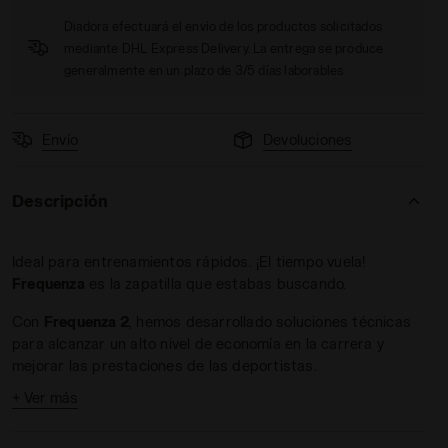
Diadora efectuará el envío de los productos solicitados
mediante DHL Express Delivery. La entrega se produce
generalmente en un plazo de 3/5 días laborables.
Envío
Devoluciones
r FREQUENZA 2 W SCALLOP SHELL/WINERY - Diadora
Descripción
Ideal para entrenamientos rápidos. ¡El tiempo vuela!
Frequenza
es la zapatilla que estabas buscando.
Con
Frequenza 2
, hemos desarrollado soluciones técnicas
para alcanzar un alto nivel de economía en la carrera y
mejorar las prestaciones de las deportistas.
+ Ver más
Obtendrás el máximo impulso gracias a
ANIMA N2
, el
nuevo compuesto de Diadora que mejora el rebote de la