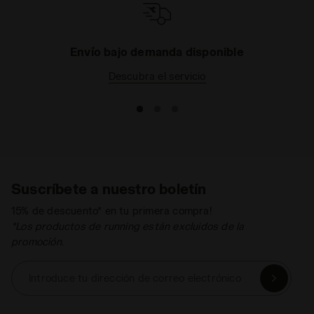
La confección de la prenda está pensada
para adaptarse al cuerpo humano sin
apretarlo.
Envío bajo demanda disponible
MADE IN ITALY
Descubra el servicio
Producto hecho en Italia.
REDUCE FRICTION
Costuras y cortes eliminados en zonas de
mucho roce o uso de costuras planas para
evitar molestias.
Suscríbete a nuestro boletín
SEAMLESS
15% de descuento* en tu primera compra!
Confección especial de prendas en
*Los productos de running están excluidos de la
máquinas circulares que reducen las
promoción.
costuras al mínimo.
Introduce tu dirección de correo electrónico
BREATHABLE
Transpirabilidad y ligereza gracias a su