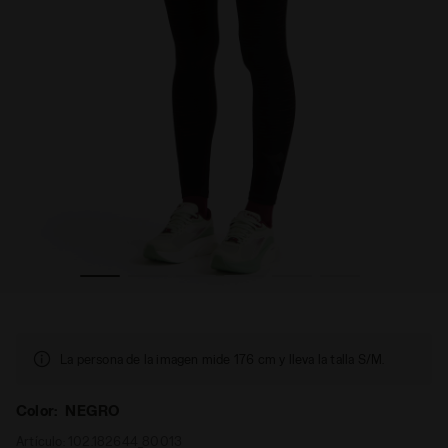
RUN TIGHTS STRATOUNO NEGRO - Diadora
Mallas técnicas termorreguladoras§Running§Mujer L. 
La persona de la imagen mide 176 cm y lleva la talla S/M.
Color:
NEGRO
Artículo:
102.182644_80013