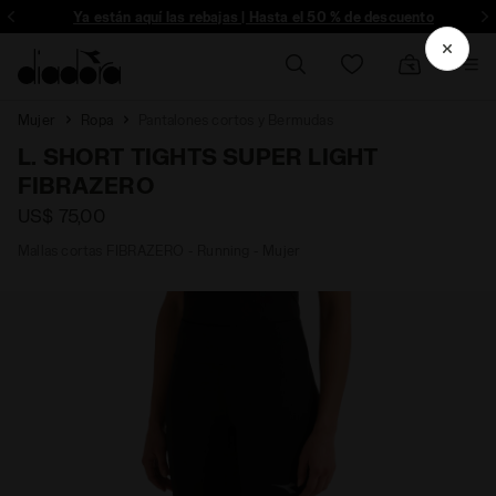
ríbete
Ya están aquí las rebajas | Hasta el 50 % de descuento
Mujer
Ropa
Pantalones cortos y Bermudas
L. SHORT TIGHTS SUPER LIGHT
FIBRAZERO
US$ 75,00
Mallas cortas FIBRAZERO - Running - Mujer