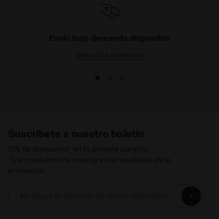
REFLECTIVE
Área compuesta por estructuras
reflectantes que, al reflejar la luz de los
Envío bajo demanda disponible
vehículos, permiten la visibilidad durante
las actividades deportivas nocturnas o en
Leer todo
Descubra el servicio
condiciones de escasa visibilidad.
Suscríbete a nuestro boletín
15% de descuento* en tu primera compra!
*Los productos de running están excluidos de la
promoción.
Introduce tu dirección de correo electrónico