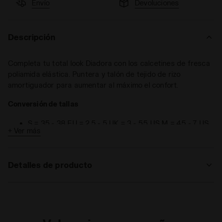
Envío
Devoluciones
Descripción
Completa tu total look Diadora con los calcetines de fresca
poliamida elástica. Puntera y talón de tejido de rizo
amortiguador para aumentar al máximo el confort.
Conversión de tallas
S = 35 - 38 EU = 2,5 - 5 UK = 3 - 5,5 US M = 4,5 - 7 US
+ Ver más
W
M = 39 - 42 EU = 6 - 8 UK = 6,5 - 8,5 US M = 7,5 - 10
US W
Detalles de producto
L = 43 - 46 EU = 9 - 11,5 UK = 9,5 - 12 US M = 11 - 13,5
US W
Materiales
92% Poliamida - 6% Polipropileno - 2%
Elastano