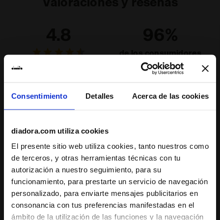
Valoraciones y reseñas
4.8
96%
de los consumidores
recomiendan este
12 comentarios
producto
Consentimiento
Detalles
Acerca de las cookies
Ajuste
inadecuada
excelente
diadora.com utiliza cookies
El presente sitio web utiliza cookies, tanto nuestros como
Comodidad
de terceros, y otras herramientas técnicas con tu
inadecuada
excelente
autorización a nuestro seguimiento, para su
funcionamiento, para prestarte un servicio de navegación
personalizado, para enviarte mensajes publicitarios en
12/06/2026
5
consonancia con tus preferencias manifestadas en el
Great socks. Super comfortable- I wish they had more
ámbito de la utilización de las funciones y la navegación