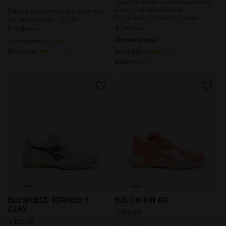
Zapatilla de tenis para superficies
duras o de tierra batida -
Zapatillas de tenis para terrenos
Protección y amortiguación -
de tierra batida - Hombre
Hombre
4 Colores
2 Colores
últimas piezas
Amortiguación
Reactividad
Amortiguación
Reactividad
Zapatilla de tenis para superficies de tierra batid
Zapatilla de tenis para sup
BLUSHIELD TORNEO 3
B.ICON 3 W AG
CLAY
€ 165,00
€ 155,00