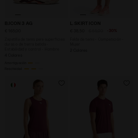
Zapatilla de tenis para superficies duras o de tierra 
Falda de tenis - Competici
B.ICON 3 AG
L. SKIRT ICON
-30%
€ 165,00
€ 38,50
€ 55,00
Zapatilla de tenis para superficies
Falda de tenis - Competición -
duras o de tierra batida -
Mujer
Estabilidad y control - Hombre
2 Colores
4 Colores
Amortiguación
Reactividad