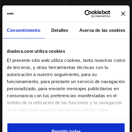
Zapatilla de tenis para superficies
duras o de tierra batida -
Zapatilla de tenis para superficies
Estabilidad y control - Mujer
de tierra batida - Protección y
amortiguación - Hombre
4 Colores
4 Colores
Amortiguación
últimas piezas
Reactividad
Consentimiento
Detalles
Acerca de las cookies
Amortiguación
Reactividad
diadora.com utiliza cookies
El presente sitio web utiliza cookies, tanto nuestros como
de terceros, y otras herramientas técnicas con tu
autorización a nuestro seguimiento, para su
funcionamiento, para prestarte un servicio de navegación
personalizado, para enviarte mensajes publicitarios en
consonancia con tus preferencias manifestadas en el
ámbito de la utilización de las funciones y la navegación
en la red y para permitir interacción con las redes
sociales o con la finalidad de efectuar análisis y una
Zapatilla de tenis - Made in Italy - Para todos los gé
Zapatillas de tenis para te
B. ELITE STAR
SPEED BLUSHIELD FLY 4 +
supervisión de tus comportamientos en el sitio web. Al
W AG
€ 190,00
hacer clic en Aceptar, permites el uso de cookies y otras
Permitir todas