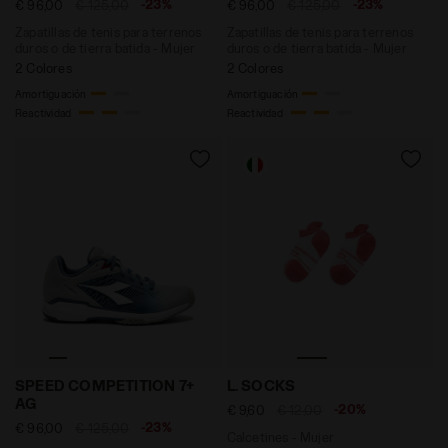
-23%
-23%
€ 96,00
€ 125,00
€ 96,00
€ 125,00
Zapatillas de tenis para terrenos
Zapatillas de tenis para terrenos
duros o de tierra batida - Mujer
duros o de tierra batida - Mujer
2 Colores
2 Colores
Amortiguación
Amortiguación
Reactividad
Reactividad
Zapatillas de tenis para terrenos duros o de tierra 
Calcetines - Mujer L. SOC
SPEED COMPETITION 7+
L. SOCKS
AG
-20%
€ 9,60
€ 12,00
-23%
€ 96,00
€ 125,00
Calcetines - Mujer