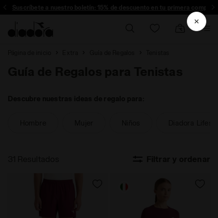
Suscríbete a nuestro boletín: 15% de descuento en tu primera compra!
Página de inicio
Extra
Guía de Regalos
Tenistas
Guía de Regalos para Tenistas
Descubre nuestras ideas de regalo para:
Hombre
Mujer
Niños
Diadora Lifest
31 Resultados
Filtrar y ordenar