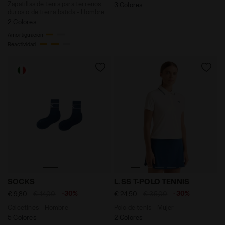
Zapatillas de tenis para terrenos
3 Colores
duros o de tierra batida - Hombre
2 Colores
Amortiguación
Reactividad
Calcetines - Hombre SOCKS AZUL BANDERIN - Diadora
Polo de tenis - Mujer L. 
SOCKS
L. SS T-POLO TENNIS
-30%
-30%
€ 9,80
€ 14,00
€ 24,50
€ 35,00
Calcetines - Hombre
Polo de tenis - Mujer
5 Colores
2 Colores