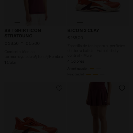
Camiseta técnica termorreguladora§Tenis§Hombre S
Zapatilla de tenis para supe
SS T-SHIRT ICON
B.ICON 3 CLAY
STRATOUNO
€ 165,00
-
€ 38,50
€ 55,00
Zapatilla de tenis para superficies
de tierra batida - Estabilidad y
Camiseta técnica
control - Mujer
termorreguladora§Tenis§Hombre
4 Colores
1 Color
Amortiguación
Reactividad