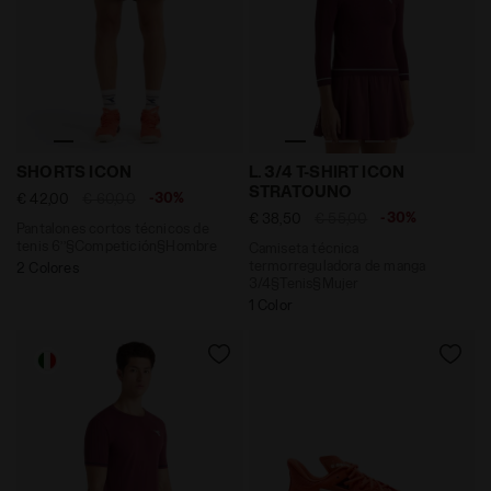
Pantalones cortos técnicos de tenis 6’’§Competici
Camiseta técnica termorre
SHORTS ICON
L. 3/4 T-SHIRT ICON
STRATOUNO
-30%
€ 42,00
€ 60,00
-30%
€ 38,50
€ 55,00
Pantalones cortos técnicos de
tenis 6’’§Competición§Hombre
Camiseta técnica
termorreguladora de manga
2 Colores
3/4§Tenis§Mujer
1 Color