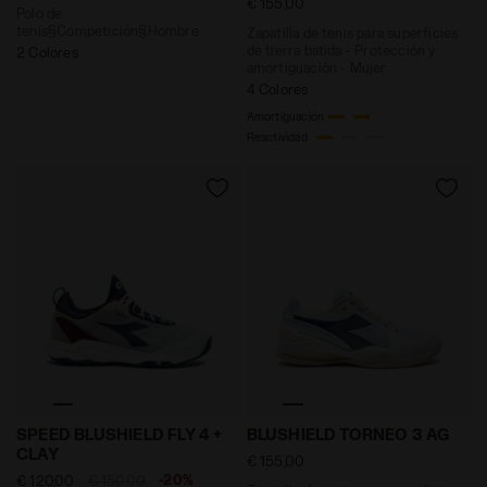
€ 155,00
Polo de
tenis§Competición§Hombre
Zapatilla de tenis para superficies
de tierra batida - Protección y
2 Colores
amortiguación - Mujer
4 Colores
Amortiguación
Reactividad
Zapatillas de tenis para terrenos de tierra batida
Zapatilla de tenis para su
SPEED BLUSHIELD FLY 4 +
BLUSHIELD TORNEO 3 AG
CLAY
€ 155,00
-20%
€ 120,00
€ 150,00