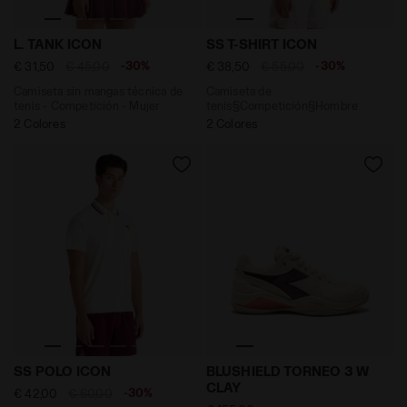
Camiseta sin mangas técnica de tenis - Competición -
Camiseta de tenis§Compet
L. TANK ICON
SS T-SHIRT ICON
-30%
-30%
€ 31,50
€ 45,00
€ 38,50
€ 55,00
Camiseta sin mangas técnica de
Camiseta de
tenis - Competición - Mujer
tenis§Competición§Hombre
2 Colores
2 Colores
Polo de tenis§Competición§Hombre SS POLO ICON B
Zapatilla de tenis para su
SS POLO ICON
BLUSHIELD TORNEO 3 W
CLAY
-30%
€ 42,00
€ 60,00