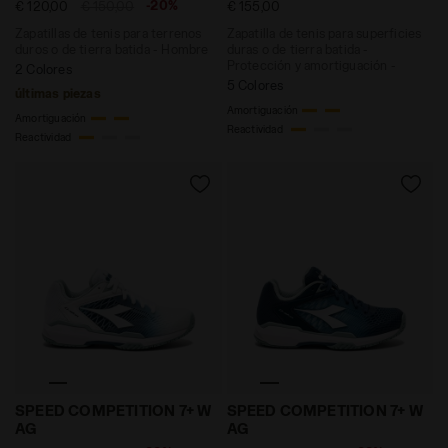
-20%
€ 120,00
€ 150,00
€ 155,00
Zapatillas de tenis para terrenos
Zapatilla de tenis para superficies
duros o de tierra batida - Hombre
duras o de tierra batida -
Protección y amortiguación -
2 Colores
Mujer
5 Colores
últimas piezas
Amortiguación
Amortiguación
Reactividad
Reactividad
Zapatillas de tenis para terrenos duros o de tierra 
Zapatillas de tenis para t
SPEED COMPETITION 7+ W
SPEED COMPETITION 7+ W
AG
AG