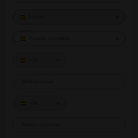
España
Idioma
Español, castellano
+34
Móvil (opcional)
+34
Teléfono (opcional)