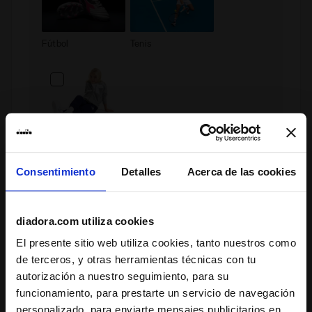
Fútbol
Tenis
Niños
Consentimiento
Detalles
Acerca de las cookies
Política sobre la regulación de la protección
de datos personales
diadora.com utiliza cookies
INFORMACIÓN EN VIRTUD DEL REGLAMENTO DE
El presente sitio web utiliza cookies, tanto nuestros como
PROTECCIÓN DE DATOS PERSONALES
de terceros, y otras herramientas técnicas con tu
En esta página se proporciona la declaración relativa a
los procedimientos de gestión del tratamiento de los
autorización a nuestro seguimiento, para su
datos personales de los Usuarios que se registren en la
funcionamiento, para prestarte un servicio de navegación
presente plataforma y en el sitio web (en lo sucesivo, el
personalizado, para enviarte mensajes publicitarios en
«Sitio Web») por parte de Diadora S.p.A. y Diadora retail