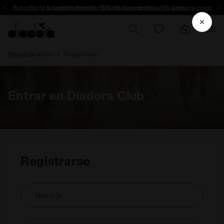
Suscríbete a nuestro boletín: 15% de descuento en tu primera compra!
Devoluciones gratuitas en un plazo de 30 días
Página de inicio
Registrarse
Entrar en Diadora Club
Registrarse
Nombre