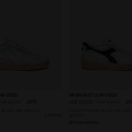
ritage de piel - para todos los géneros MI BASKET LOW
Zapatilla Heritage de pie
OW USED
MI BASKET LOW USED
-20%
-2
US$ 190,00
US$ 152,00
US$ 190,00
 de piel - para todos los
Zapatilla Heritage de piel - para todo
2 Colores
géneros
últimas piezas