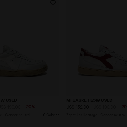
Heritage - Gender neutral MI BASKET LOW USED BLANCO/
Zapatillas Heritage - Ge
OW USED
MI BASKET LOW USED
-20%
-2
US$ 190,00
US$ 152,00
US$ 190,00
ge - Gender neutral
6 Colores
Zapatillas Heritage - Gender neutral