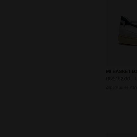
Zapatillas 
MI BASKET L
US$ 152,00
Zapatillas Herita