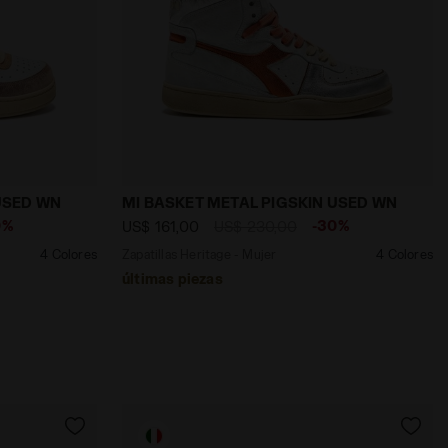
QUESA - Diadora
er MI BASKET METAL PIGSKIN USED WN BEIGE FRAPPE - Di
Zapatillas Heritage - Mujer MI BASKET
USED WN
MI BASKET METAL PIGSKIN USED WN
0%
-30%
US$ 161,00
US$ 230,00
4 Colores
Zapatillas Heritage - Mujer
4 Colores
últimas piezas