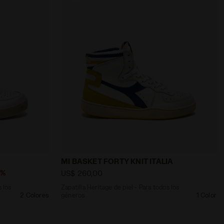
 USED BLANCO/BLANCO - Diadora
l - para todos los géneros MI BASKET LOW USED BLANCO/
Zapatilla Heritage de piel - Para todos 
MI BASKET FORTY KNIT ITALIA
0%
US$ 260,00
s los
Zapatilla Heritage de piel - Para todos los
2 Colores
géneros
1 Color