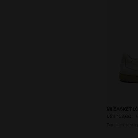
Zapatillas 
MI BASKET L
US$ 152,00
Zapatillas Herita