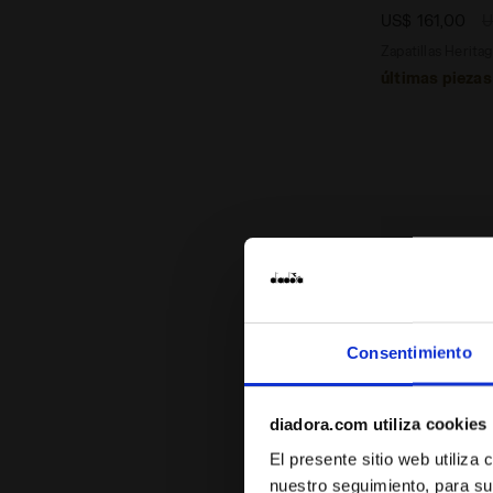
US$ 161,00
U
Zapatillas Herita
últimas piezas
Consentimiento
diadora.com utiliza cookies
El presente sitio web utiliza
nuestro seguimiento, para su