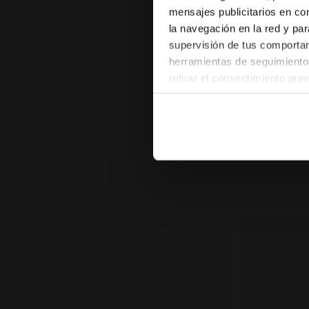
mensajes publicitarios en co
la navegación en la red y par
supervisión de tus comportami
herramientas de seguimiento 
Zapatilla H
retirar el consentimiento pre
MI BASKET S
las páginas del sitio web). A
US$ 230,00
configuración predeterminada 
Zapatilla Heritag
pertenecen al ámbito técnico