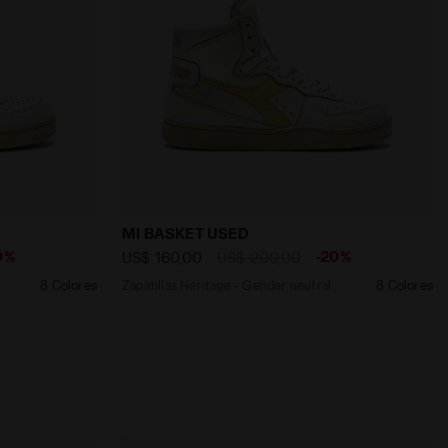
AZUL NOCHES - Diadora
der neutral MI BASKET USED BLANCO/NEBLINA DE LAVANDA
Zapatillas Heritage - Gender neutral M
MI BASKET USED
0%
-20%
US$ 160,00
US$ 200,00
8 Colores
Zapatillas Heritage - Gender neutral
8 Colores