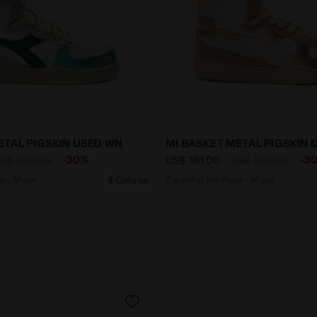
Heritage - Mujer MI BASKET METAL PIGSKIN USED WN TUR
Zapatillas Heritage - Muj
ETAL PIGSKIN USED WN
MI BASKET METAL PIGSKIN 
-30%
-3
S$ 230,00
US$ 161,00
US$ 230,00
ge - Mujer
4 Colores
Zapatillas Heritage - Mujer