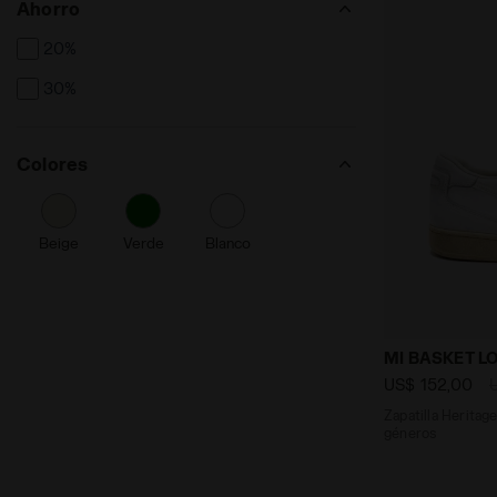
Ahorro
20%
30%
Colores
Beige
Verde
Blanco
Zapatilla He
MI BASKET L
US$ 152,00
Zapatilla Heritage
géneros