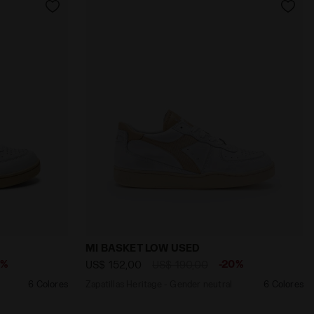
BLANCO - Diadora
nder neutral MI BASKET LOW USED BLANCO/ROJO GRANATA 
Zapatillas Heritage - Gender neutral M
MI BASKET LOW USED
0%
-20%
US$ 152,00
US$ 190,00
6 Colores
Zapatillas Heritage - Gender neutral
6 Colores