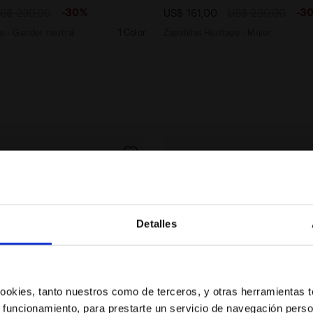
-30%
-3
S$ 230,00
US$ 161,00
US$ 230,00
ge - Gender neutral
1 Color
Zapatillas Heritage - Mujer
Detalles
¿Estás en el país correcto?
Selecciona el país al que quieres realizar el envío
 cookies, tanto nuestros como de terceros, y otras herramientas 
 funcionamiento, para prestarte un servicio de navegación perso