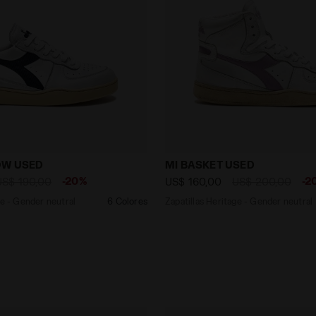
Heritage - Gender neutral MI BASKET LOW USED BLANCO/
Zapatillas Heritage - Gen
OW USED
MI BASKET USED
-20%
-2
US$ 190,00
US$ 160,00
US$ 200,00
ge - Gender neutral
6 Colores
Zapatillas Heritage - Gender neutral