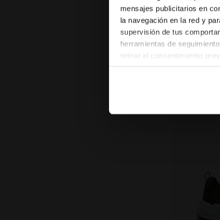
mensajes publicitarios en co
Zapatilla deporti
la navegación en la red y par
Novedades
supervisión de tus comportami
herramientas de seguimiento 
retirar el consentimiento pre
las páginas del sitio web). A
configuración predeterminada 
pertenecen al ámbito técnico