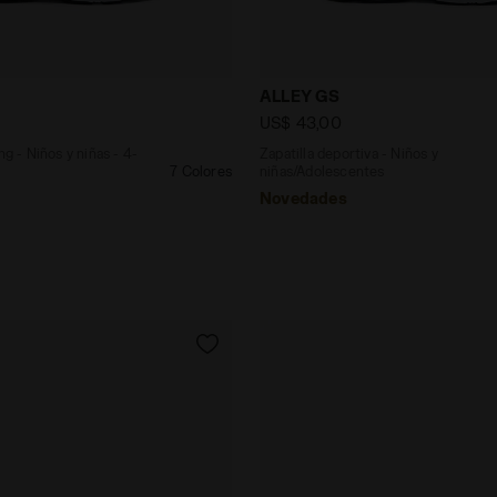
 running - Niños y niñas - 4-8 años ALLEY PS VERDE PRO
Zapatilla deportiva - Niño
ALLEY GS
US$ 43,00
ng - Niños y niñas - 4-
Zapatilla deportiva - Niños y
7 Colores
niñas/Adolescentes
Novedades