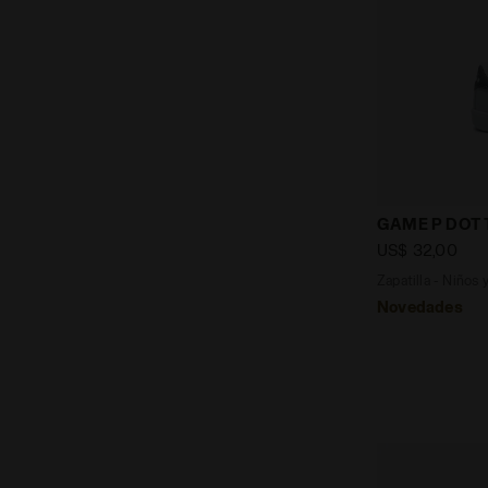
Zapatilla - 
GAME P DOT 
US$ 32,00
Zapatilla - Niños 
Novedades