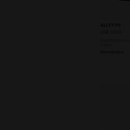
Zapatilla de
ALLEY PS
US$ 37,00
Zapatilla de runni
8 años
Novedades