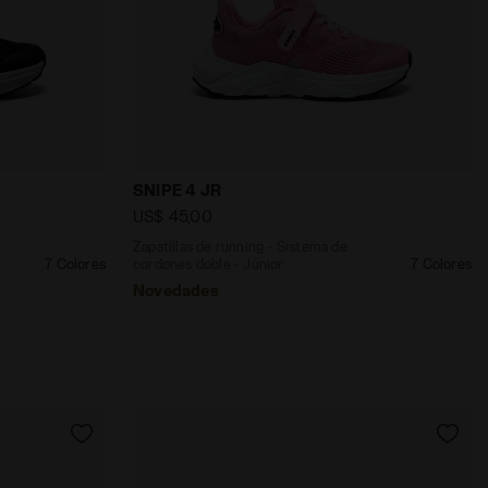
 JR LIRIIO NEGRO/BLCO/ROJO INTENSO - Diadora
istema de cordones doble - Júnior SNIPE 4 JR NERO/ARG
Zapatillas de running - Sistema de cord
SNIPE 4 JR
US$ 45,00
Zapatillas de running - Sistema de
7 Colores
cordones doble - Júnior
7 Colores
Novedades