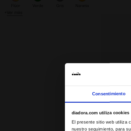
Flúor
Verde
Gris
Naranja
+
Ver más
Rosa
Púrpura
Plata
Turquesa
Blanco
Dia
Consentimiento
diadora.com utiliza cookies
Zapatilla d
RAPTOR LOW
El presente sitio web utiliza
US$ 37,00
nuestro seguimiento, para su