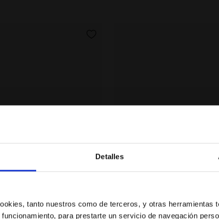
Detalles
¿Estás en el país correcto?
eportiva - Niños 4-8 años RAPTOR LOW PS BIANCO/BIAN
Zapatilla de running - 1-4
Selecciona el país al que quieres realizar el envío
 PS
EVO RUN TD
 cookies, tanto nuestros como de terceros, y otras herramientas 
US$ 30,00
 funcionamiento, para prestarte un servicio de navegación perso