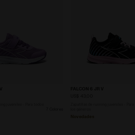
e running juveniles - Para todos los géneros FALCON 6 
Zapatillas de running juv
 V
FALCON 6 JR V
US$ 43,00
ing juveniles - Para todos
Zapatillas de running juveniles - Para
7 Colores
los géneros
Novedades