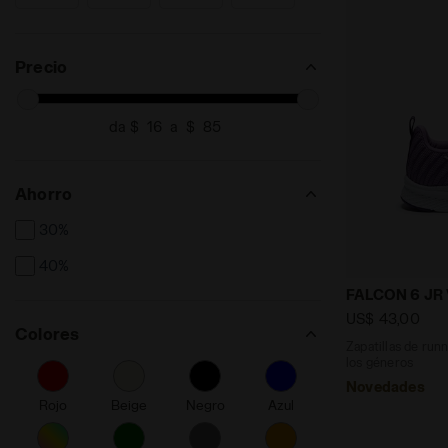
13
13.5
Buscar por Talla - 13
Buscar por Talla - 13.5
Precio
da $
a $
Ahorro
30%
40%
Zapatillas d
FALCON 6 JR
US$ 43,00
Colores
Zapatillas de runn
los géneros
Novedades
Rojo
Beige
Negro
Azul