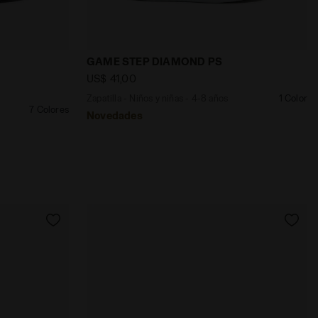
FUNDIDADES - Diadora
s y niñas/Adolescentes ALLEY GS GRIS LUNA - Diadora
Zapatilla - Niños y niñas - 4-8 años GA
GAME STEP DIAMOND PS
US$ 41,00
Zapatilla - Niños y niñas - 4-8 años
1 Color
7 Colores
Novedades