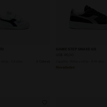
Niños y niñas - 1-4 años GAME P DOT TD BLU CREPUSCOL
Zapatilla - Niños y niñas
TD
GAME STEP SNAKE GS
US$ 46,00
y niñas - 1-4 años
2 Colores
Zapatilla - Niños y niñas - 8-16 años
Novedades