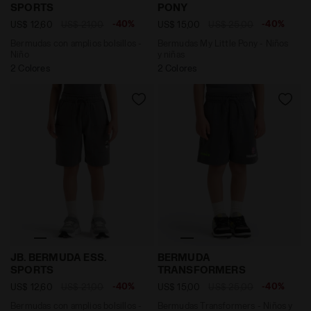
SPORTS
PONY
-40%
-40%
US$ 12,60
US$ 21,00
US$ 15,00
US$ 25,00
Bermudas con amplios bolsillos -
Bermudas My Little Pony - Niños
Niño
y niñas
2 Colores
2 Colores
Bermudas con amplios bolsillos - Niño JB. BERMUDA 
Bermudas Transformers - 
JB. BERMUDA ESS.
BERMUDA
SPORTS
TRANSFORMERS
-40%
-40%
US$ 12,60
US$ 21,00
US$ 15,00
US$ 25,00
Bermudas con amplios bolsillos -
Bermudas Transformers - Niños y