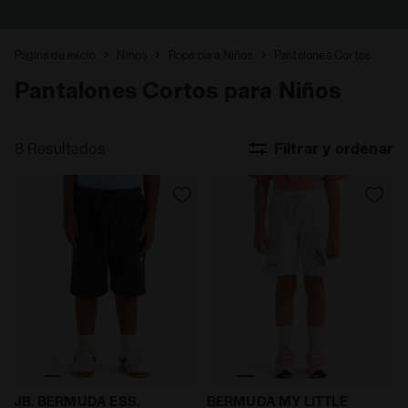
Página de inicio
Niños
Ropa para Niños
Pantalones Cortos
Pantalones Cortos para Niños
8 Resultados
Filtrar y ordenar
Bermudas con amplios bolsillos - Niño JB. BERMUDA 
Bermudas My Little Pony -
JB. BERMUDA ESS.
BERMUDA MY LITTLE