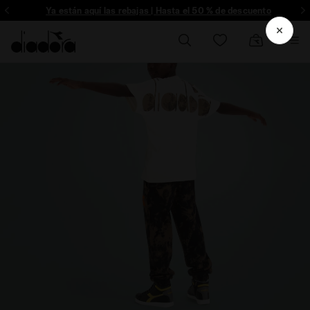
ríbete
Ya están aquí las rebajas | Hasta el 50 % de descuento