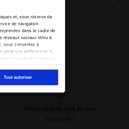
Détails du produit
Matériaux
100% TPU
hniques et, sous réserve de
ervice de navigation
 exprimées dans le cadre de
les réseaux sociaux et/ou à
er, vous consentez à
vez gérer vos préférences à
présent au bas des pages du
amètres par défaut et, par
pouvez consulter la politique
Tout autoriser
Retours gratuits sous 30 jours
En savoir plus