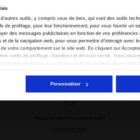
Vous êtes dans le bon pays ?
kies
Sélectionner le pays dans lequel vous souhaitez
 d’autres outils, y compris ceux de tiers, qui sont des outils tec
effectuer la livraison
s de profilage, pour leur fonctionnement, pour vous fournir un s
yer des messages publicitaires en fonction de vos préférences
FR/BE
EN/US
tés et de la navigation web, pour vous permettre d’interagir avec 
vi de votre comportement sur le site web. En cliquant sur Accept
Voir tous les pays
autres outils de profilage, d’analyse et de suivi social. Vous pou
consentement donné, en cliquant sur Personnaliser (également 
Certains de nos services
r tout, vous pouvez continuer à naviguer sur le site avec les par
cookies et d’autres outils de suivi autres que techniques. Vous 
Personnaliser
quant
ici
.
Service client toujours actif
Contactez-nous