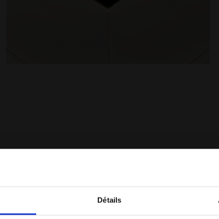
IR - Diadora
Ballon de football - taille 4 SQUADRA 4 BLANC VIF/NOIR
Détails