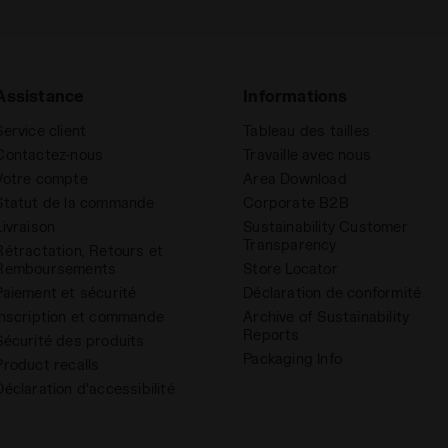
Assistance
Informations
Service client
Tableau des tailles
Contactez-nous
Travaille avec nous
Votre compte
Area Download
Statut de la commande
Corporate B2B
Livraison
Sustainability Customer
Transparency
Rétractation, Retours et
Remboursements
Store Locator
Paiement et sécurité
Déclaration de conformité
Inscription et commande
Archive of Sustainability
Reports
Sécurité des produits
Packaging Info
Product recalls
Déclaration d'accessibilité