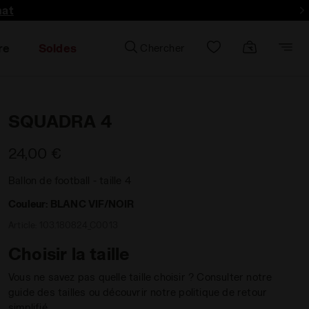
hat
re
Soldes
Chercher
SQUADRA 4
24,00 €
Ballon de football - taille 4
Couleur:
BLANC VIF/NOIR
Article:
103.180824_C0013
Choisir la taille
Vous ne savez pas quelle taille choisir ? Consulter notre
guide des tailles ou découvrir notre politique de retour
simplifié.