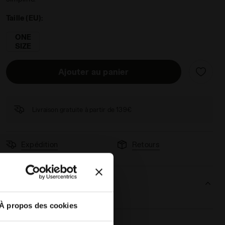
Taille (EU):
ONE
SIZE
 - Diadora
Ajouter au panier
Livraison gratuite à partir de 139€
Expédition
Retours
Description
À propos des cookies