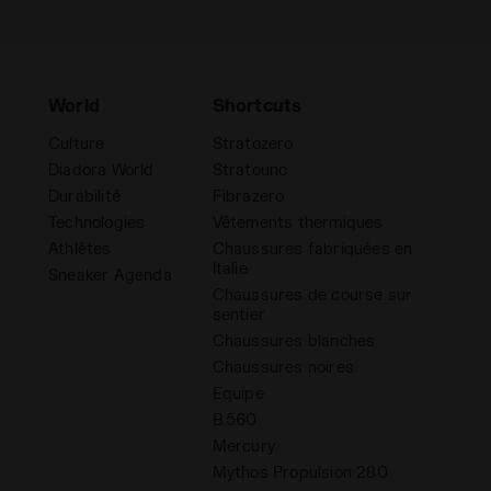
World
Shortcuts
Culture
Stratozero
Diadora World
Stratouno
Durabilité
Fibrazero
Technologies
Vêtements thermiques
Athlètes
Chaussures fabriquées en
Italie
Sneaker Agenda
Chaussures de course sur
sentier
Chaussures blanches
Chaussures noires
Equipe
B.560
Mercury
Mythos Propulsion 280