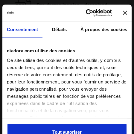
Pro-forma invoice - download
Consentement
Détails
À propos des cookies
diadora.com utilise des cookies
Ce site utilise des cookies et d’autres outils, y compris
ceux de tiers, qui sont des outils techniques et, sous
Certains de nos services
réserve de votre consentement, des outils de profilage,
pour leur fonctionnement, pour vous fournir un service de
navigation personnalisé, pour vous envoyer des
messages publicitaires en fonction de vos préférences
exprimées dans le cadre de l’utilisation des
Livraison à la demande disponible
fonctionnalités et de la navigation web, pour vous
Découvrez le service
permettre d’interagir avec les réseaux sociaux et/ou à
des fins d’analyse et de suivi de votre comportement sur
le site web. En cliquant sur Accepter, vous consentez à
Tout autoriser