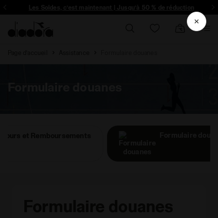
Inscrivez-vous! Soyez le premier à découvrir les promotions, collabo un
Les Soldes, c’est maintenant | Jusqu’à 50 % de réduction
Page d’accueil
Assistance
Formulaire douanes
Formulaire douanes
Formulaire doua
Retours et Remboursements
Formulaire douanes