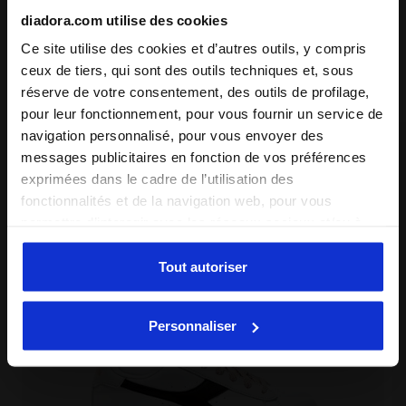
Détails du produit
diadora.com utilise des cookies
Matériaux
95 % coton - 5 % élasthanne - 350 g/m²
Ce site utilise des cookies et d’autres outils, y compris
ceux de tiers, qui sont des outils techniques et, sous
Compléter le look
réserve de votre consentement, des outils de profilage,
pour leur fonctionnement, pour vous fournir un service de
navigation personnalisé, pour vous envoyer des
messages publicitaires en fonction de vos préférences
exprimées dans le cadre de l’utilisation des
fonctionnalités et de la navigation web, pour vous
permettre d’interagir avec les réseaux sociaux et/ou à
des fins d’analyse et de suivi de votre comportement sur
le site web. En cliquant sur Accepter, vous consentez à
Tout autoriser
l’utilisation de cookies et d’autres outils de profilage,
d’analyse et de suivi social. Vous pouvez gérer vos
Personnaliser
préférences à tout moment ou révoquer le consentement
donné, en cliquant sur Personnaliser (également présent
au bas des pages du site). En cliquant sur Refuser tout,
vous pouvez continuer à naviguer sur le site avec les