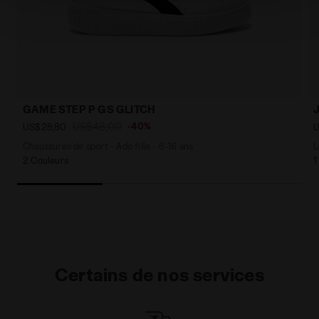
paramètres par défaut et, par conséquent, en l’absence
de cookies et d’autres outils de suivi autres que
techniques. Vous pouvez consulter la politique en
matière de cookies en cliquant
ici
.
GAME STEP P GS GLITCH
US$48,00
-40%
US$28,80
U
Chaussures de sport - Ado fille - 8-16 ans
L
2 Couleurs
1
Certains de nos services