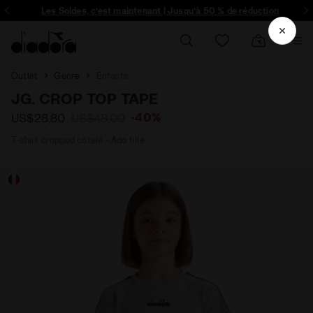
ique et plus encore - Inscrivez-vous
Les Soldes, c’est maintenant | Jusqu’à 50 % de réduction
Outlet
Genre
Enfants
JG. CROP TOP TAPE
-40%
US$28,80
US$48,00
T-shirt cropped côtelé - Ado fille