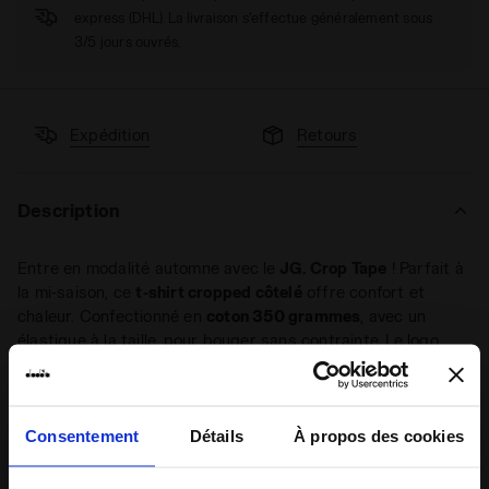
express (DHL). La livraison s'effectue généralement sous
3/5 jours ouvrés.
Expédition
Retours
Description
Entre en modalité automne avec le
JG. Crop Tape
! Parfait à
la mi-saison, ce
t-shirt cropped côtelé
offre confort et
chaleur. Confectionné en
coton 350 grammes
, avec un
élastique à la taille, pour bouger sans contrainte. Le logo
contrastant sur les manches définit ton style sportif.
+ Voir plus
Consentement
Détails
À propos des cookies