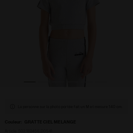
GRATTE CIEL MELANGE - Diadora
T-shirt cropped côtelé - Ado fille JG. CROP TOP TAPE 
La personne sur la photo portée fait un M et mesure 140 cm.
Couleur:
GRATTE CIEL MELANGE
Article:
502.182456_D0541