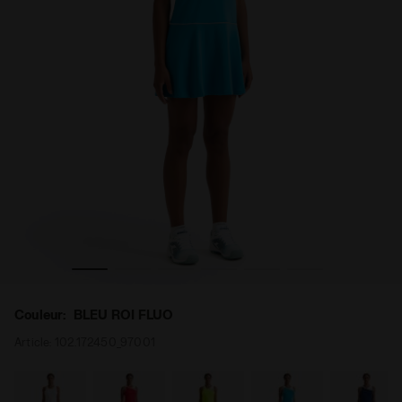
 - Diadora
Robe de tennis - Femme L. DRESS COURT BLEU ROI FLUO
Couleur:
BLEU ROI FLUO
Article:
102.172450_97001