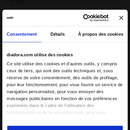
+ Voir plus
Détails du produit
Matériaux
92% PL 8%EA
Consentement
Détails
À propos des cookies
Notes et commentaires
diadora.com utilise des cookies
Ce site utilise des cookies et d’autres outils, y compris
ceux de tiers, qui sont des outils techniques et, sous
3
60%
réserve de votre consentement, des outils de profilage,
pour leur fonctionnement, pour vous fournir un service de
des clients
recommandent ce
1 avis
navigation personnalisé, pour vous envoyer des
produit
messages publicitaires en fonction de vos préférences
exprimées dans le cadre de l’utilisation des
fonctionnalités et de la navigation web, pour vous
Chaussant
permettre d’interagir avec les réseaux sociaux et/ou à
des fins d’analyse et de suivi de votre comportement sur
étroit
normal
large