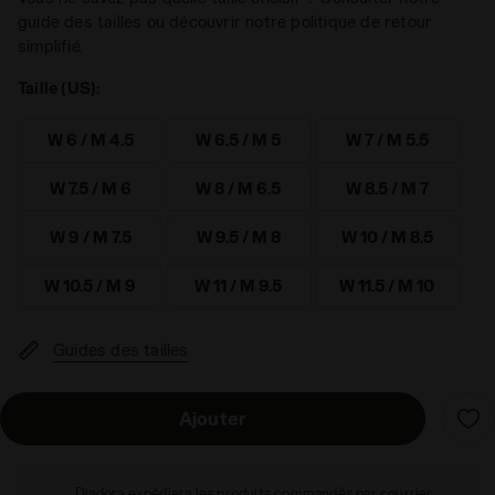
guide des tailles ou découvrir notre politique de retour
simplifié.
Taille (US):
W 6 / M 4.5
W 6.5 / M 5
W 7 / M 5.5
W 7.5 / M 6
W 8 / M 6.5
W 8.5 / M 7
W 9 / M 7.5
W 9.5 / M 8
W 10 / M 8.5
W 10.5 / M 9
W 11 / M 9.5
W 11.5 / M 10
Guides des tailles
Ajouter
Diadora expédiera les produits commandés par courrier