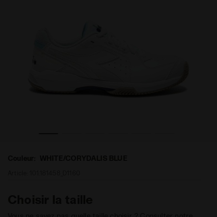
tabilité - Femme S. CHALLENGE 6 W SL CLAY WHITE/CORYDA
Chaussures de tennis pour terrains en terre battue - S
Couleur:
WHITE/CORYDALIS BLUE
Article:
101.181458_D1160
Choisir la taille
Vous ne savez pas quelle taille choisir ? Consulter notre