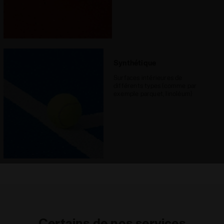
Synthétique
Surfaces intérieures de
différents types (comme par
exemple parquet, linoléum)
Certains de nos services