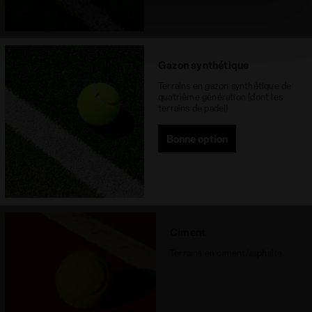
vous pouvez continuer à naviguer sur le site avec les
paramètres par défaut et, par conséquent, en l’absence
de cookies et d’autres outils de suivi autres que
techniques. Vous pouvez consulter la politique en
Gazon synthétique
matière de cookies en cliquant
ici
.
Terrains en gazon synthétique de
quatrième génération (dont les
terrains de padel)
Bonne option
Ciment
Terrains en ciment/asphalte