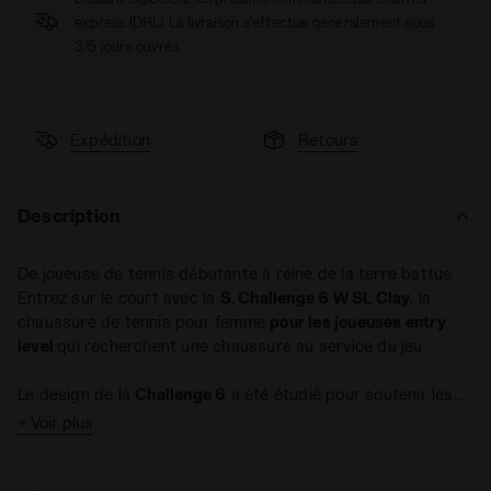
express (DHL). La livraison s'effectue généralement sous
3/5 jours ouvrés.
Expédition
Retours
Description
De joueuse de tennis débutante à reine de la terre battue.
Entrez sur le court avec la
S. Challenge 6 W SL Clay
, la
chaussure de tennis pour femme
pour les joueuses entry
level
qui recherchent une chaussure au service du jeu.
Le design de la
Challenge 6
a été étudié pour soutenir les
mouvements rapides. L’empeigne en Suprelltech et air-mesh
+ Voir plus
La semelle, spécifique pour les terrains en terre battue, est
est extrêmement respirante et fiable. La semelle de
confectionnée avec du caoutchouc
Duratech 5000
, un
propreté anatomique en tissu et mousse EVA antichoc est
composé antiusure spécial qui est synonyme d’adhérence
amovible, tandis que la semelle intermédiaire est en mousse