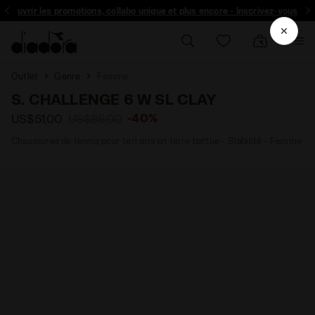
découvrir les promotions, collabo unique et plus encore - Inscrivez-vous
Outlet
Genre
Femme
S. CHALLENGE 6 W SL CLAY
-40%
US$51,00
US$85,00
Chaussures de tennis pour terrains en terre battue - Stabilité - Femme
LIS BLUE - Diadora