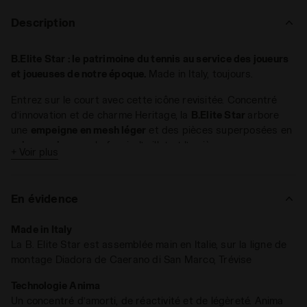
Description
B.Elite Star : le patrimoine du tennis au service des joueurs
et joueuses de notre époque.
Made in Italy, toujours.
Entrez sur le court avec cette icône revisitée. Concentré
d’innovation et de charme Heritage, la
B.Elite Star
arbore
une
empeigne en mesh léger
et des pièces superposées en
cuir premium
sur le fregio, l’œillet et l’arrière.
+ Voir plus
Vitesse et contrôle. Le revêtement qui habille le contrefort
assure un maximum de
confort
et une excellente
stabilité
En évidence
lors des tournois les plus palpitants. La semelle
intermédiaire avec la
technologie Anima
est idéale pour les
Made in Italy
joueurs en quête d’amorti, de réactivité et de légèreté. Pour
La B. Elite Star est assemblée main en Italie, sur la ligne de
exceller durant les matchs les plus rapides et les
montage Diadora de Caerano di San Marco, Trévise
changements de direction soudains
.
La semelle
All Ground (AG)
fait de la B.Elite Star un modèle
Technologie Anima
performant et
fiable sur tous les terrains
, de la terre battue
Un concentré d’amorti, de réactivité et de légèreté. Anima
au béton. Pour les joueurs de tennis qui font confiance au