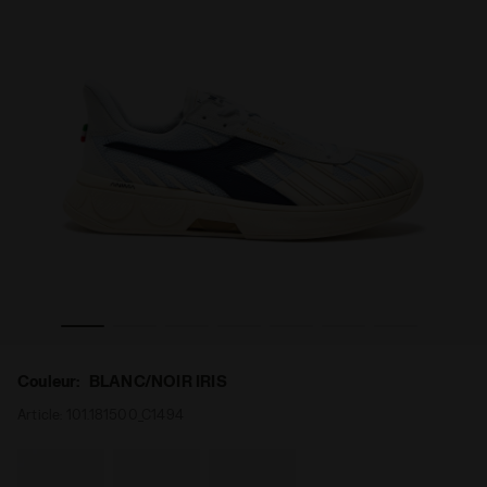
res B. ELITE STAR BLANC/NOIR IRIS - Diadora
Chaussures de tennis - Made in Italy - Pour tous les gen
Couleur:
BLANC/NOIR IRIS
Article:
101.181500_C1494