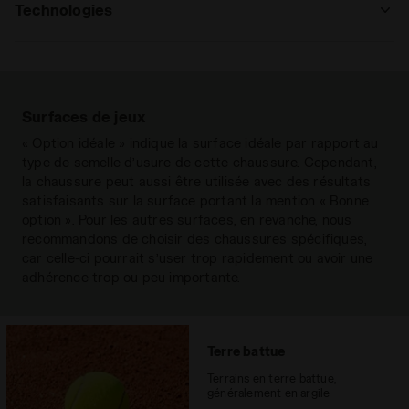
premium
Technologies
: régulier, haut
Semelle
Anatomique, amovible, en tissu et EVA
MADE IN ITALY
régulier
haut
estrémo
expansé antichoc
intérieure
Made in Italy produit.
Semelle
ANIMA
Surfaces de jeux
intermédiaire
ANIMA
« Option idéale » indique la surface idéale par rapport au
La technologie Anima augmente la
Semelle
Caoutchouc avec mélange spécial
type de semelle d’usure de cette chaussure. Cependant,
réactivité de la semelle intermédiaire de
anti-usure Duratech 5000. Semelle
extérieure
la chaussure peut aussi être utilisée avec des résultats
30 % par rapport au composé EVA léger,
pour les terrains durs et/ou en terre
satisfaisants sur la surface portant la mention « Bonne
si bien que la chaussure réagit plus
Tout lire
battue.
option ». Pour les autres surfaces, en revanche, nous
rapidement lorsqu’elle touche le sol. En
recommandons de choisir des chaussures spécifiques,
Drop (mm)
même temps, le poids de la semelle
10
car celle-ci pourrait s’user trop rapidement ou avoir une
intermédiaire est réduit de 20 %, pour des
adhérence trop ou peu importante.
Surfaces
All ground
foulées plus légères et des courses de
recommandées
plus longue durée. Globalement, Anima
présente un niveau de réactivité d’environ
Système de
Lacets
60 %.
Terre battue
laçage
Terrains en terre battue,
généralement en argile