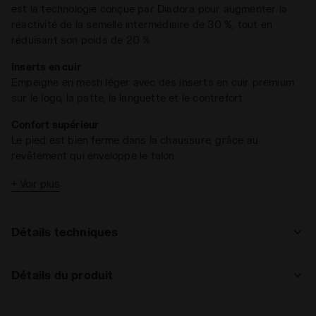
est la technologie conçue par Diadora pour augmenter la
savoir-faire et à l’excellence du Made In Italy
, prêts à
réactivité de la semelle intermédiaire de 30 %, tout en
pulvériser tous les records.
réduisant son poids de 20 %
Inserts en cuir
Empeigne en mesh léger avec des inserts en cuir premium
sur le logo, la patte, la languette et le contrefort
Confort supérieur
Le pied est bien ferme dans la chaussure, grâce au
revêtement qui enveloppe le talon
Pour toutes les surfaces de jeu
+ Voir plus
La conception AG (All Ground) de la semelle soutient votre
jeu sur différents types de sol
Détails techniques
: régulier
Détails du produit
régulier
haut
Supérieur
Mesh + TPU souple ; Logo en cuir