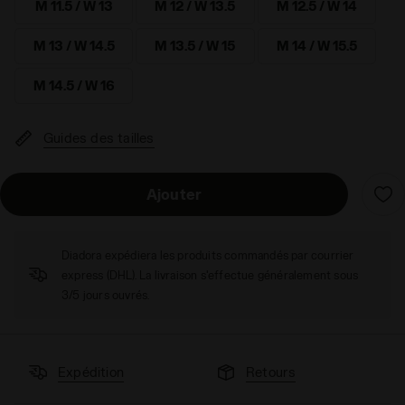
M 11.5 / W 13
M 12 / W 13.5
M 12.5 / W 14
M 13 / W 14.5
M 13.5 / W 15
M 14 / W 15.5
M 14.5 / W 16
Guides des tailles
Ajouter
Diadora expédiera les produits commandés par courrier
express (DHL). La livraison s'effectue généralement sous
3/5 jours ouvrés.
Expédition
Retours