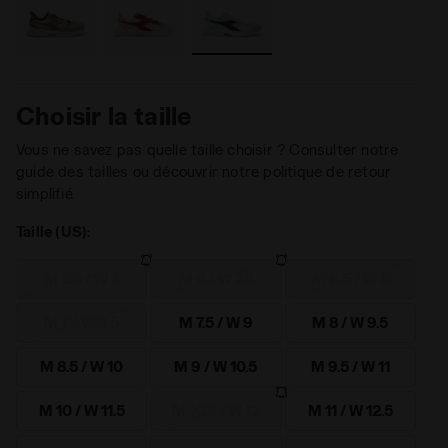
Choisir la taille
Vous ne savez pas quelle taille choisir ? Consulter notre
guide des tailles ou découvrir notre politique de retour
simplifié.
Taille (US):
M 5.5 / W 7
M 6 / W 7.5
M 6.5 / W 8
M 7 / W 8.5
M 7.5 / W 9
M 8 / W 9.5
M 8.5 / W 10
M 9 / W 10.5
M 9.5 / W 11
M 10 / W 11.5
M 10.5 / W 12
M 11 / W 12.5